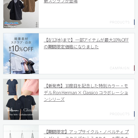
新スクラブが登場
【8/12(水)まで】一部アイテムが最大10%OFF
の期間限定価格になりました
【新発売】10度目を記念した特別カラー・モ
デル Ron Herman × Classico コラボレーショ
ンシリーズ
【期間限定】アップサイクル・ノベルティ プ