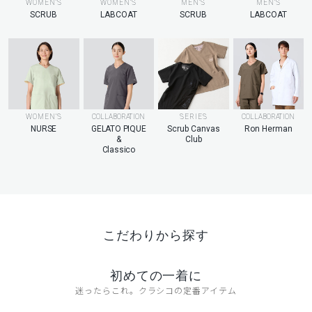
MEN’S
WOMEN’S
WOMEN’S
MEN’S
LABCOAT
SCRUB
LABCOAT
SCRUB
WOMEN’S
COLLABORATION
SERIES
COLLABORATION
NURSE
GELATO PIQUE
Scrub Canvas
Ron Herman
&
Club
Classico
こだわりから探す
初めての一着に
迷ったらこれ。クラシコの定番アイテム