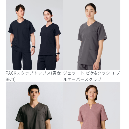
PACKスクラブトップス(男女
ジェラート ピケ&クラシコ:プ
兼用)
ルオーバースクラブ