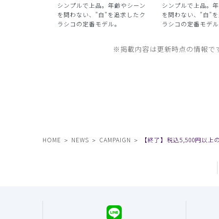
シンプルで上品。年齢やシーン
シンプルで上品。年
を問わない、"白"を追求したク
を問わない、"白"
ラシコの定番モデル。
ラシコの定番モデル
※掲載内容は更新時点の情報で
HOME
NEWS
CAMPAIGN
【終了】税込5,500円以上