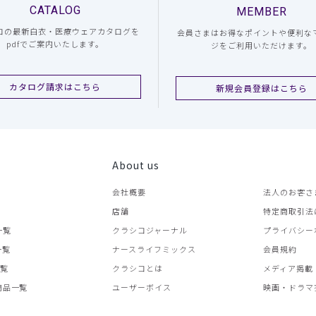
CATALOG
MEMBER
コの最新白衣・医療ウェアカタログを
会員さまはお得なポイントや便利な
pdfでご案内いたします。
ジをご利用いただけます。
カタログ請求はこちら
新規会員登録はこちら
About us
会社概要
法人のお客さ
店舗
特定商取引法
一覧
クラシコジャーナル
プライバシー
一覧
ナースライフミックス
会員規約
一覧
クラシコとは
メディア掲載
商品一覧
ユーザーボイス
映画・ドラマ