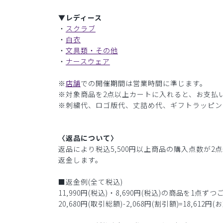
▼レディース
・
スクラブ
・
白衣
・
文具類・その他
・
ナースウェア
※
店舗
での開催期間は営業時間に準じます。
※対象商品を2点以上カートに入れると、お支払い
※刺繍代、ロゴ版代、丈詰め代、ギフトラッピン
〈返品について〉
返品により税込5,500円以上商品の購入点数が
返金します。
■返金例(全て税込)
11,990円(税込)・8,690円(税込)の商品を1点
20,680円(取引総額)-2,068円(割引額)=18,612円