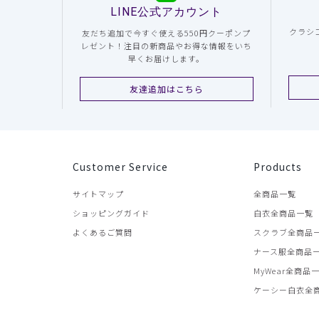
LINE公式アカウント
クラシ
友だち追加で今すぐ使える550円クーポンプ
レゼント！注目の新商品やお得な情報をいち
早くお届けします。
友達追加はこちら
Customer Service
Products
サイトマップ
全商品一覧
ショッピングガイド
白衣全商品一覧
よくあるご質問
スクラブ全商品
ナース服全商品
MyWear全商品
ケーシー白衣全