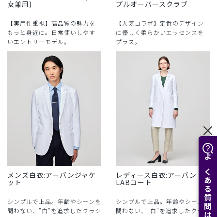
女兼用)
プルオーバースクラブ
【実用性重視】高品質の魅力を
【人気コラボ】定番のデザイン
もっと身近に。日常使いしやす
に優しく柔らかいエッセンスを
いエントリーモデル。
プラス。
よくある質問はこちら
メンズ白衣:アーバンジャケ
レディース白衣:アーバン
ット
LABコート
シンプルで上品。年齢やシーンを
シンプルで上品。年齢やシーンを
問わない、"白"を追求したクラシ
問わない、"白"を追求したクラシ