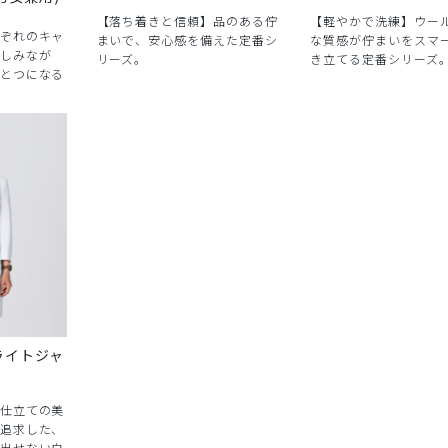
【落ち着きと信頼】品のある佇
【軽やかで洗練】ウー
ぞれのキャ
まいで、安心感を備えた定番シ
な質感が佇まいをスマ
しみなが
リーズ。
き立てる定番シリーズ
とつになる
ライトジャ
仕立ての美
追求した、
出せない白