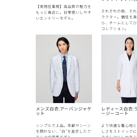
【実用性重視】高品質の魅力を
それぞれの色、それ
もっと身近に。日常使いしやす
ラクター。個性を楽
いエントリーモデル。
ら、チームとしてひ
コレクション。
メンズ白衣:アーバンジャケ
レディース白衣:
ット
ージーコート
シンプルで上品。年齢やシーン
より快適な着心地と
を問わない、"白"を追求したク
しさをストイックに
ラシコの定番モデル。
クラシコにしか生み