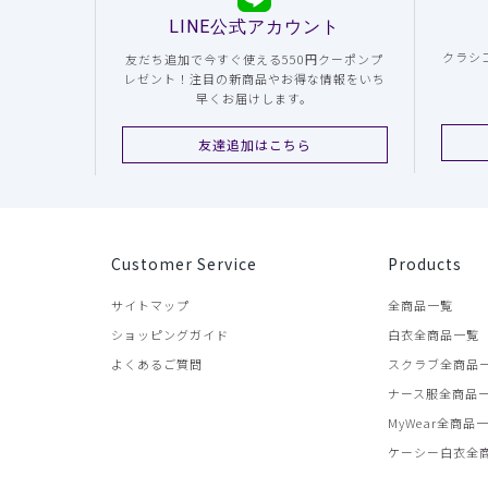
LINE公式アカウント
クラシ
友だち追加で今すぐ使える550円クーポンプ
レゼント！注目の新商品やお得な情報をいち
早くお届けします。
友達追加はこちら
Customer Service
Products
サイトマップ
全商品一覧
ショッピングガイド
白衣全商品一覧
よくあるご質問
スクラブ全商品
ナース服全商品
MyWear全商品
ケーシー白衣全