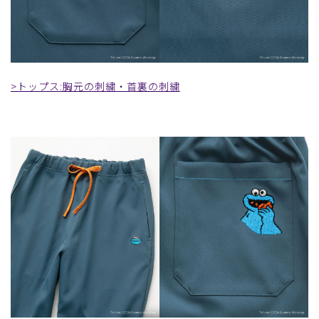
>トップス:胸元の刺繍・首裏の刺繍