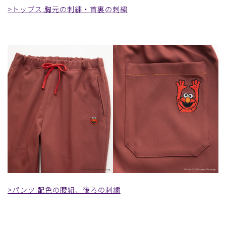
>トップス:胸元の刺繍・首裏の刺繍
>パンツ:配色の腰紐、後ろの刺繍