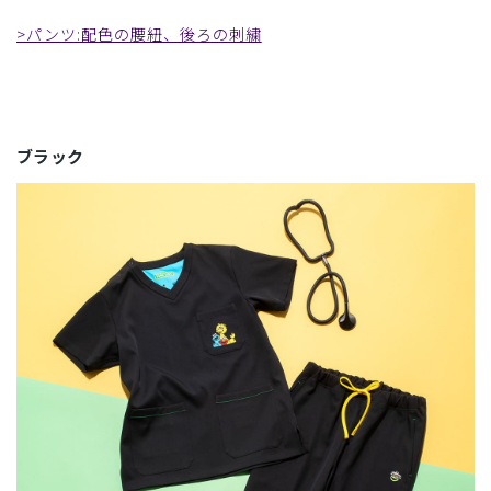
>パンツ:配色の腰紐、後ろの刺繍
ブラック