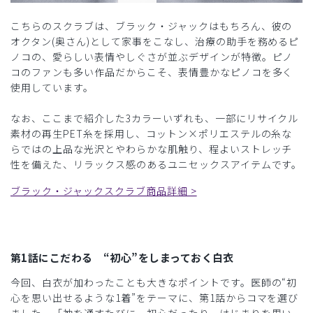
こちらのスクラブは、ブラック・ジャックはもちろん、彼の
オクタン(奥さん)として家事をこなし、治療の助手を務めるピ
ノコの、愛らしい表情やしぐさが並ぶデザインが特徴。ピノ
コのファンも多い作品だからこそ、表情豊かなピノコを多く
使用しています。
なお、ここまで紹介した3カラーいずれも、一部にリサイクル
素材の再生PET糸を採用し、コットン×ポリエステルの糸な
らではの上品な光沢とやわらかな肌触り、程よいストレッチ
性を備えた、リラックス感のあるユニセックスアイテムです。
ブラック・ジャックスクラブ商品詳細 >
第1話にこだわる “初心”をしまっておく白衣
今回、白衣が加わったことも大きなポイントです。医師の“初
心を思い出せるような1着”をテーマに、第1話からコマを選び