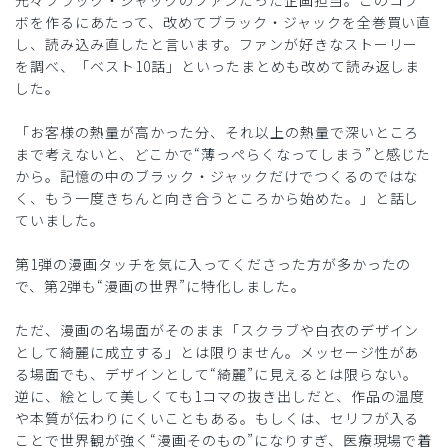
ボを作るにあたって、改めてブラック・ジャックを全巻買い直
し、読み込み直したと言います。ファンが好きなストーリー
を調べ、「ベスト10話」といったまとめも改めて読み返しま
した。
「お客様の熱量が高かった分、それ以上の熱量で深いところ
まで考えないと、どこかで“薄っぺらくなってしまう”と感じた
から。記憶の中のブラック・ジャックだけでつくるのではな
く、もう一度きちんと向き合うところから始めた。」と話し
ていました。
第1弾の漫画タッチを気に入ってくださった方が多かったの
で、第2弾も“漫画の世界”に特化しました。
ただ、漫画の名場面がそのまま「スクラブや白衣のデザイン
として綺麗に成立する」とは限りません。メッセージ性があ
る場面でも、デザインとして“綺麗”に見えるとは限らない。
逆に、絵として美しくても1コマの抜き出しだと、作品の温度
や本質が伝わりにくいこともある。もしくは、セリフが入る
ことで世界観が強く“漫画そのもの”になりすぎ、医療現場で着