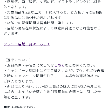
・刺繍代、ロゴ版代、丈詰め代、ギフトラッピング代は対象
外となります。
・対象商品を2点以上カートに入れると、お支払い時に自動的
に対象品に10%OFFが適用されます。
・店舗での開催期間は営業時間に準じます。
・店舗の商品在庫状況によっては倉庫発送となる可能性がご
ざいます。
クラシコ店舗一覧はこちら >
〈返品について〉
・返品条件・手続きに関しては
こちら
をご参照ください。
・キャンペーン期間中に初回ご購入いただいても、返品後再購
入時にキャンペーン期間が終了している場合は通常価格での
ご購入となります。
・返品により税込5,500円以上商品の購入点数が2点未満とな
る場合、お支払い金額から割引適用前の金額を差し引いた金
額を返金します。
■返金例(全て税込)