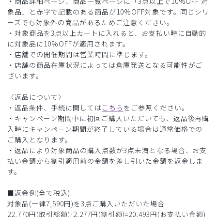
・商品詳細ページ、商品一覧ページに「3点以上で10%OFF 対
象品」と赤字で記載のある商品が10%OFF対象です。同じシリ
ーズでも対象外の商品があるためご注意ください。
・対象商品を3点以上カートに入れると、お支払い時に自動的
に対象品に10%OFFが適用されます。
・店舗での開催期間は営業時間に準じます。
・店舗の商品在庫状況によっては倉庫発送となる可能性がご
ざいます。
〈返品について〉
・返品条件、手続に関しては
こちら
をご参照ください。
・キャンペーン期間中に初回ご購入いただいても、返品後再購
入時にキャンペーン期間が終了している場合は通常価格での
ご購入となります。
・返品により対象商品の購入点数が3点未満となる場合、お支
払い金額から割引適用前の金額を差し引いた金額を返金しま
す。
■返金例(全て税込)
対象品(一律7,590円)を3点ご購入いただいた場合
22,770円(取引総額)-2,277円(割引額)=20,493円(お支払い金額)