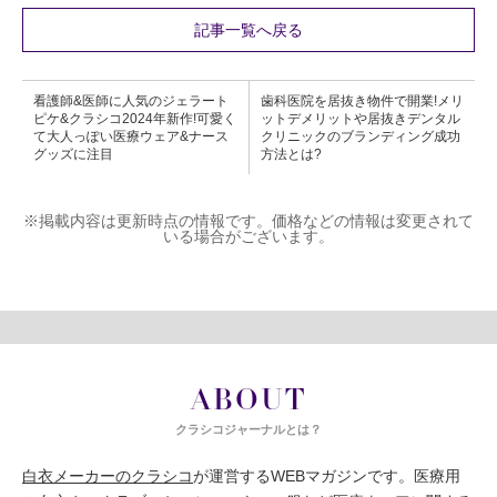
記事一覧へ戻る
看護師&医師に人気のジェラート
歯科医院を居抜き物件で開業!メリ
ピケ&クラシコ2024年新作!可愛く
ットデメリットや居抜きデンタル
て大人っぽい医療ウェア&ナース
クリニックのブランディング成功
グッズに注目
方法とは?
※掲載内容は更新時点の情報です。価格などの情報は変更されて
いる場合がございます。
ABOUT
クラシコジャーナルとは？
白衣メーカーのクラシコ
が運営するWEBマガジンです。医療用