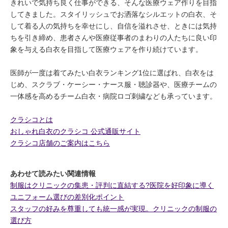
きれいで気持ち良く仕事ができる、そんな医療ウェア作りを目指
してきました。スタイリッシュでお洒落なシルエットの白衣、そ
して着る人の気持ちを幸せにし、自信を溢れさせ、ときには気持
ちを引き締め、患者さんや医療従事者のまわりの人たちに良い印
象を与える白衣を目指して医療ウェアを作り続けています。
医師が一度は着てみたい白衣ランキング1位に選ばれ、白衣をは
じめ、スクラブ・ケーシー・ナース服・聴診器や、医療チームの
一体感を高めるチーム白衣・病院ロゴ刺繍なども承っています。
クラシコとは
おしゃれ白衣のクラシコ 公式通販サイト
クラシコ店舗のご案内はこちら
あわせて読みたい関連情報
制服はクリニックの集患・評判に直結する?医院を好印象に導く
ユニフォーム選びの差別化ポイント
スタッフの好みを尊重しても統一感が実現。クリニックの制服の
選び方