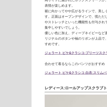
表情が楽しめます。
裾に向かってやや広がるラインで、美し
す。正面はオープンデザインで、慌ただ
やストレッチといった機能性も付与され
集中しやすいでしょう。
優しい色に加え、ディープネイビーなど
リジナルのボタンや袖のリボンが上品で
すめです。
ジェラート ピケ&クラシコ:プリーツス
合わせて着るならこのパンツがおすすめ
ジェラート ピケ&クラシコ 白衣:スリム
レディース:ロールアップスクラブト