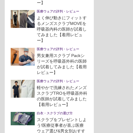
ー】
医療ウェアの評判・レビュー
よく伸び動きにフィットす
るメンズスクラブMOVEを
呼吸器内科の医師が試着し
てみました【着用レビュ
ー】
医療ウェアの評判・レビュー
男女兼用スクラブ Packシ
リーズを呼吸器外科の医師
が試着してみました【着用
レビュー】
医療ウェアの評判・レビュー
軽やかで洗練されたメンズ
スクラブTROを呼吸器外科
の医師が試着してみました
【着用レビュー】
白衣・スクラブの選び方
スクラブをプレゼントしよ
う!医療従事者が喜ぶ医療
ウェア選び&男女別おすす