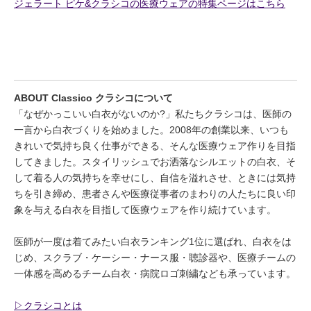
ジェラート ピケ&クラシコの医療ウェアの特集ページはこちら
ABOUT Classico クラシコについて
「なぜかっこいい白衣がないのか?」私たちクラシコは、医師の
一言から白衣づくりを始めました。2008年の創業以来、いつも
きれいで気持ち良く仕事ができる、そんな医療ウェア作りを目指
してきました。スタイリッシュでお洒落なシルエットの白衣、そ
して着る人の気持ちを幸せにし、自信を溢れさせ、ときには気持
ちを引き締め、患者さんや医療従事者のまわりの人たちに良い印
象を与える白衣を目指して医療ウェアを作り続けています。
医師が一度は着てみたい白衣ランキング1位に選ばれ、白衣をは
じめ、スクラブ・ケーシー・ナース服・聴診器や、医療チームの
一体感を高めるチーム白衣・病院ロゴ刺繍なども承っています。
▷クラシコとは