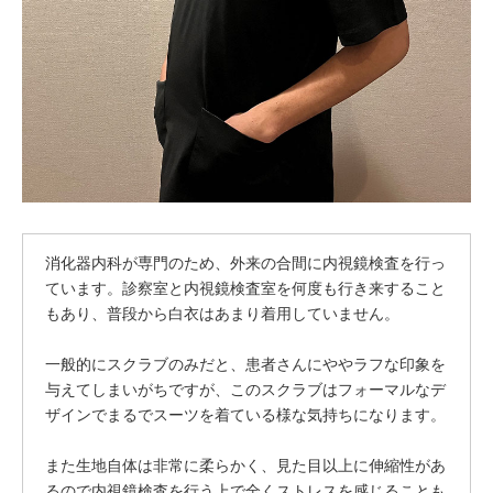
消化器内科が専門のため、外来の合間に内視鏡検査を行っ
ています。診察室と内視鏡検査室を何度も行き来すること
もあり、普段から白衣はあまり着用していません。
一般的にスクラブのみだと、患者さんにややラフな印象を
与えてしまいがちですが、このスクラブはフォーマルなデ
ザインでまるでスーツを着ている様な気持ちになります。
また生地自体は非常に柔らかく、見た目以上に伸縮性があ
るので内視鏡検査を行う上で全くストレスを感じることも