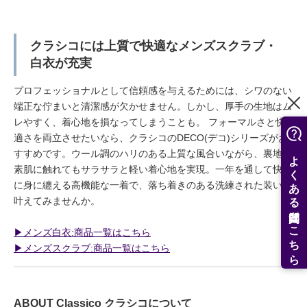
クラシコには上質で快適なメンズスクラブ・
白衣が充実
プロフェッショナルとして信頼感を与えるためには、シワのない
端正な佇まいと清潔感が欠かせません。しかし、厚手の生地はム
レやすく、着心地を損なってしまうことも。 フォーマルさと快
適さを両立させたいなら、クラシコのDECO(デコ)シリーズがお
よくある質問はこちら
すすめです。ウール調のハリのある上質な風合いながら、裏地は
素肌に触れてもサラサラと軽い着心地を実現。一年を通して快適
に身に纏える高機能な一着で、落ち着きのある洗練された装いを
叶えてみませんか。
▶︎メンズ白衣:商品一覧はこちら
▶︎メンズスクラブ:商品一覧はこちら
ABOUT Classico クラシコについて