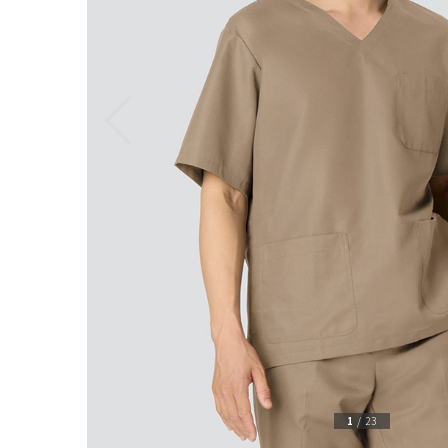
1
/
23