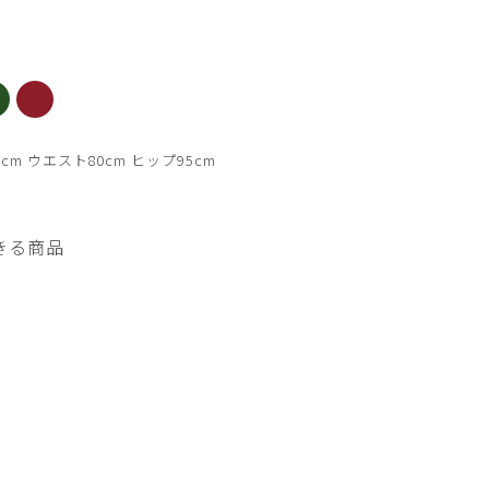
ディープネイビー
cm ウエスト80cm ヒップ95cm
きる商品