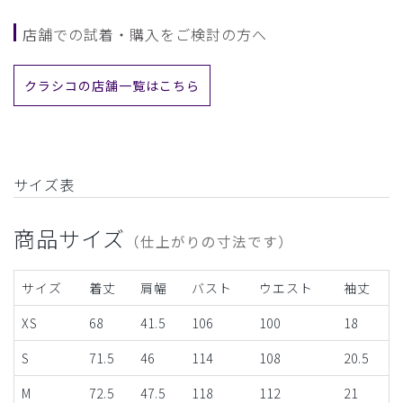
店舗での試着・購入をご検討の方へ
クラシコの店舗一覧はこちら
サイズ表
商品サイズ
（仕上がりの寸法です）
サイズ
着丈
肩幅
バスト
ウエスト
袖丈
XS
68
41.5
106
100
18
S
71.5
46
114
108
20.5
M
72.5
47.5
118
112
21