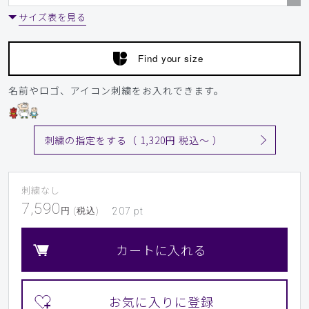
サイズ感
小さめ
大きめ
サイズ表を見る
ストレッチ感
よく伸びる
伸びない
厚さ
とても薄い
厚い
Find your size
着心地が良い
サラッとした着心地
名前やロゴ、アイコン刺繍をお入れできます。
室内が暑くてもスカラブ内に熱が籠る感じがそんなにしない
まだ暑さの序盤ですが追加購入検討中です
商品：
369ユニセックス:スクラブトップス・クールテッ
刺繍の指定をする（ 1,320円 税込〜 ）
ク(男女兼用)/ディープネイビー/S
役に立った
0
刺繍なし
7,590
円 (税込)
207
pt
​1
​2
カートに入れる