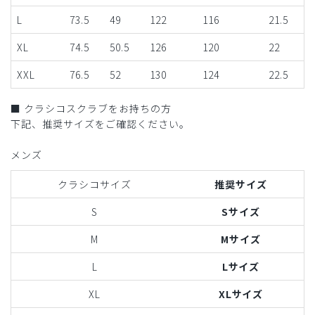
L
73.5
49
122
116
21.5
XL
74.5
50.5
126
120
22
XXL
76.5
52
130
124
22.5
■ クラシコスクラブをお持ちの方
下記、推奨サイズをご確認ください。
メンズ
クラシコサイズ
推奨サイズ
S
Sサイズ
M
Mサイズ
L
Lサイズ
XL
XLサイズ