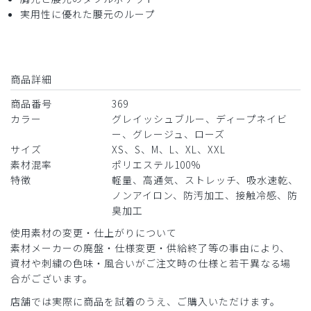
実用性に優れた腰元のループ
サイズ感
小さめ
大きめ
ストレッチ感
よく伸びる
伸びない
厚さ
とても薄い
厚い
ユニセックススクラブ
商品詳細
推奨サイズにしてみたら、お尻周りがぱんぱんでした。私の
体型の問題ですが…
商品番号
369
カラー
グレイッシュブルー、ディープネイビ
商品：
369ユニセックス:スクラブトップス・クールテッ
ー、グレージュ、ローズ
ク(男女兼用)/ディープネイビー/XS
サイズ
XS、S、M、L、XL、XXL
素材混率
ポリエステル100%
役に立った
0
特徴
軽量、高通気、ストレッチ、吸水速乾、
ノンアイロン、防汚加工、接触冷感、防
臭加工
使用素材の変更・仕上がりについて
2026-06-07
素材メーカーの廃盤・仕様変更・供給終了等の事由により、
なっち様
資材や刺繍の色味・風合いがご注文時の仕様と若干異なる場
購入確認済み
合がございます。
年齢:
40代
身長:
161-165cm
体重:
51-55kg
店舗では実際に商品を試着のうえ、ご購入いただけます。
サイズ感
小さめ
大きめ