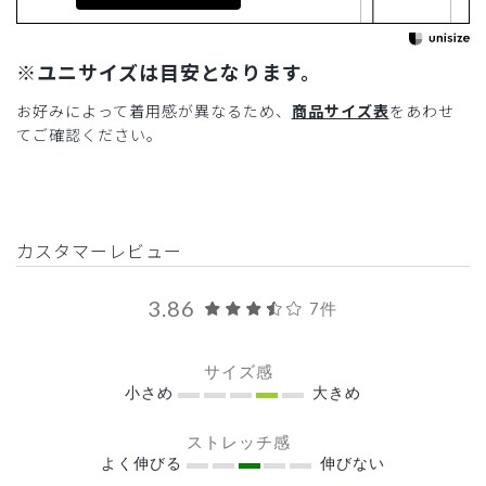
※ユニサイズは目安となります。
お好みによって着用感が異なるため、
商品サイズ表
をあわせ
てご確認ください。
カスタマーレビュー
3.86
7件
サイズ感
小さめ
大きめ
ストレッチ感
よく伸びる
伸びない