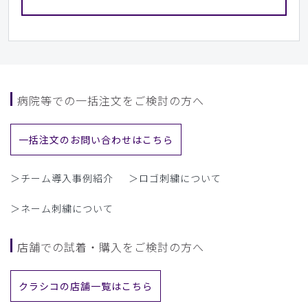
病院等での一括注文をご検討の方へ
一括注文のお問い合わせはこちら
＞チーム導入事例紹介
＞ロゴ刺繍について
＞ネーム刺繍について
店舗での試着・購入をご検討の方へ
クラシコの店舗一覧はこちら