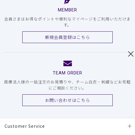
MEMBER
会員さまはお得なポイントや便利なマイページをご利用いただけま
す。
新規会員登録はこちら
TEAM ORDER
医療法人様の一括注文のお見積りや、チーム白衣・刺繍などお気軽
にご相談ください。
お問い合わせはこちら
Customer Service