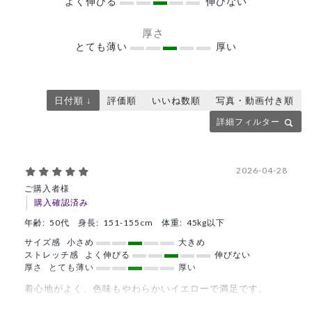
よく伸びる
伸びない
厚さ
とても薄い
厚い
日付順 ↓
評価順
いいね数順
写真・動画付き順
詳細フィルター
2026-04-28
ご購入者様
購入確認済み
年齢:
50代
身長:
151-155cm
体重:
45kg以下
サイズ感
小さめ
大きめ
ストレッチ感
よく伸びる
伸びない
厚さ
とても薄い
厚い
着心地がよく、色味もやわらかいイエローで満足です。
商品：
671ジェラート ピケ&クラシコ:パイピングスクラ