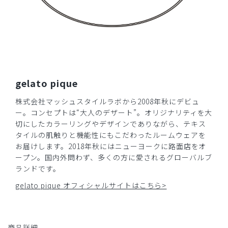
生地の肌触りが良くて着やすいです。大きめボタンがアクセ
ントになってかわいいです。
商品：
671ジェラート ピケ&クラシコ:パイピングスクラ
ブトップス/ディープネイビー/L
役に立った
4
gelato pique
株式会社マッシュスタイルラボから2008年秋にデビュ
​1
​2
ー。コンセプトは“大人のデザート”。オリジナリティを大
切にしたカラーリングやデザインでありながら、テキス
タイルの肌触りと機能性にもこだわったルームウェアを
お届けします。2018年秋にはニューヨークに路面店をオ
ープン。国内外問わず、多くの方に愛されるグローバルブ
ランドです。
gelato pique オフィシャルサイトはこちら>
商品詳細