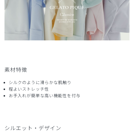
2025-11-02
ご購入者様
購入確認済み
年齢:
50代
身長:
161-165cm
体重:
56-60kg
良い感じです
初めてのスクラブ購入です。
なるべくホッとできる印象の物で、着やすい前開きタイプを
探していてたどり着きました。
素材特徴
思っていた通りの優しい色合いで、柔らかい肌触りの生地の
スクラブでした。
シルクのように滑らかな肌触り
Ｌサイズは、私には少し大きめでしたが、動きやすさやイン
程よいストレッチ性
ナーを着る事を考えると良かったと思います。
お手入れが簡単な高い機能性を付与
商品：
671ジェラート ピケ&クラシコ:パイピングスクラ
ブトップス/ピンクベージュ/L
役に立った
4
シルエット・デザイン