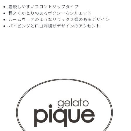
着脱しやすいフロントジップタイプ
程よくゆとりのあるボクシーなシルエット
2025-08-28
ルームウェアのようなリラックス感のあるデザイン
ご購入者様
パイピングとロゴ刺繍がデザインのアクセント
購入確認済み
年齢:
30代
身長:
151-155cm
生地もしっかりしていて着心地良いです！
サイズもぴったりだった！
商品：
671ジェラート ピケ&クラシコ:パイピングスクラ
ブトップス/白/M
役に立った
3
2025-08-26
ご購入者様
購入確認済み
年齢:
50代
身長:
161-165cm
体重:
51-55kg