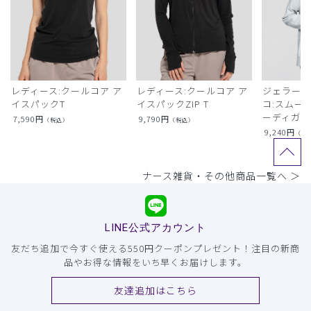
レディース:クールコア ア
レディース:クールコア ア
ジェラート
イスパックT
イスパックZIP T
コ:スムー
ーディガン
7,590
円
9,790
円
（税込）
（税込）
9,240
円
（税
ナース雑貨・その他商品一覧へ ＞
LINE公式アカウント
友だち追加で今すぐ使える550円クーポンプレゼント！注目の新商
品やお得な情報をいち早くお届けします。
友達追加はこちら