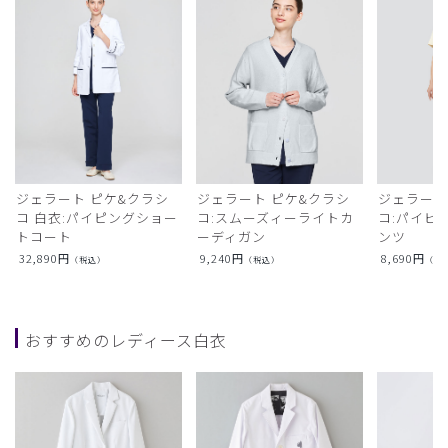
ジェラート ピケ&クラシ
ジェラート ピケ&クラシ
ジェラート
コ 白衣:パイピングショー
コ:スムーズィーライトカ
コ:パイピ
トコート
ーディガン
ンツ
32,890
円
9,240
円
8,690
円
（税込）
（税込）
（税
おすすめのレディース白衣