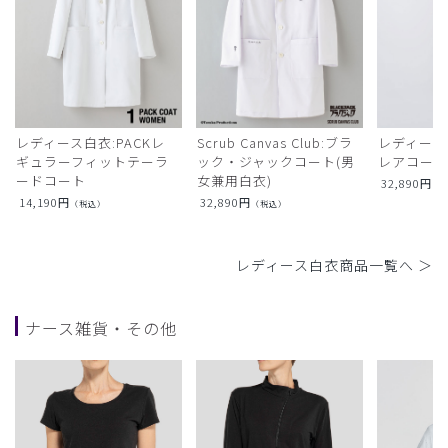
レディース白衣:PACKレ
Scrub Canvas Club:ブラ
レディース
ギュラーフィットテーラ
ック・ジャックコート(男
レアコー
ードコート
女兼用白衣)
32,890
円
（
14,190
円
32,890
円
（税込）
（税込）
レディース白衣商品一覧へ ＞
ナース雑貨・その他