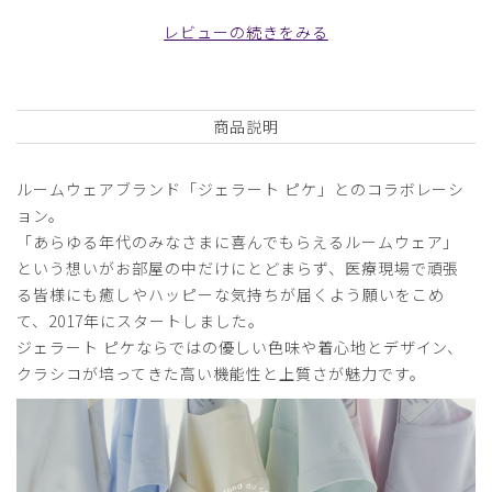
ブトップス/バターイエロー/S
レビューの続きをみる
役に立った
0
商品説明
2026-02-26
ルームウェアブランド「ジェラート ピケ」とのコラボレーシ
ご購入者様
ョン。
購入確認済み
「あらゆる年代のみなさまに喜んでもらえるルームウェア」
年齢:
40代
身長:
156-160cm
体重:
46-50kg
という想いがお部屋の中だけにとどまらず、医療現場で頑張
一度購入した物ですが、とてもよかったので制服で取り入れ
る皆様にも癒しやハッピーな気持ちが届くよう願いをこめ
ました。
て、2017年にスタートしました。
ジェラート ピケならではの優しい色味や着心地とデザイン、
商品：
671ジェラート ピケ&クラシコ:パイピングスクラ
クラシコが培ってきた高い機能性と上質さが魅力です。
ブトップス/チャコールグレー/M
役に立った
1