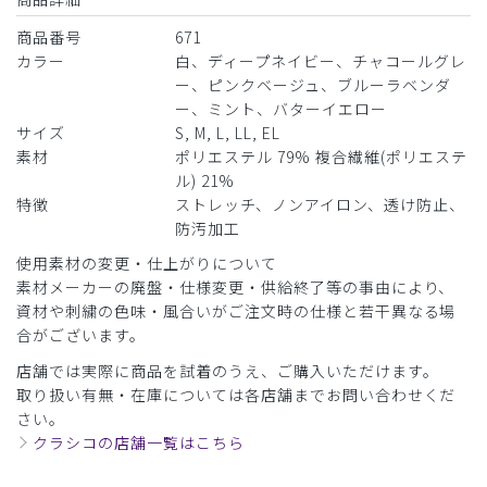
商品番号
671
カラー
白、ディープネイビー、チャコールグレ
ー、ピンクベージュ、ブルーラベンダ
ー、ミント、バターイエロー
サイズ
S, M, L, LL, EL
素材
ポリエステル 79% 複合繊維(ポリエステ
ル) 21%
特徴
ストレッチ、ノンアイロン、透け防止、
防汚加工
使用素材の変更・仕上がりについて
素材メーカーの廃盤・仕様変更・供給終了等の事由により、
資材や刺繍の色味・風合いがご注文時の仕様と若干異なる場
合がございます。
店舗では実際に商品を試着のうえ、ご購入いただけます。
取り扱い有無・在庫については各店舗までお問い合わせくだ
さい。
クラシコの店舗一覧はこちら