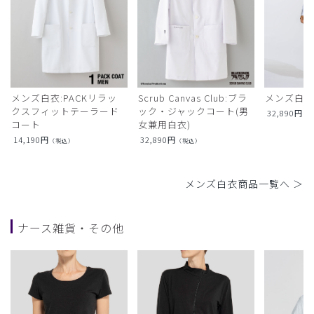
メンズ白衣:PACKリラッ
Scrub Canvas Club:ブラ
メンズ白衣
クスフィットテーラード
ック・ジャックコート(男
32,890
円
（
コート
女兼用白衣)
14,190
円
32,890
円
（税込）
（税込）
メンズ白衣商品一覧へ ＞
ナース雑貨・その他