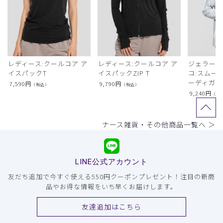
レディース:クールコア ア
レディース:クールコア ア
ジェラート
イスパックT
イスパックZIP T
コ:スムー
ーディガン
7,590
円
9,790
円
（税込）
（税込）
9,240
円
（税
ナース雑貨・その他商品一覧へ ＞
LINE公式アカウント
友だち追加で今すぐ使える550円クーポンプレゼント！注目の新商
品やお得な情報をいち早くお届けします。
友達追加はこちら