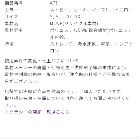
商品番号
A77
カラー
ネイビー、カーキ、パープル、イエロー
サイズ
S, M, L, XL, XXL
素材名
MOVE(リサイクル素材)
素材混率
ポリエステル56% 複合繊維(ポリエステ
ル)44%
特徴
ストレッチ、吸水速乾、軽量、ノンアイ
ロン
使用素材の変更・仕上がりについて
素材メーカーの廃盤・仕様変更・供給終了等の事由により、
資材や刺繍の色味・風合いがご注文時の仕様と若干異なる場
合がございます。
店舗では実際に商品を試着のうえ、ご購入いただけます。
取り扱い有無・在庫については各店舗までお問い合わせくだ
さい。
クラシコの店舗一覧はこちら