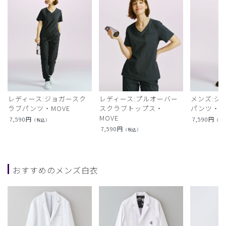
レディース:ジョガースク
レディース:プルオーバー
メンズ:ジ
ラブパンツ・MOVE
スクラブトップス・
パンツ・M
MOVE
7,590
円
7,590
円
（税込）
（税
7,590
円
（税込）
おすすめのメンズ白衣