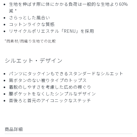
生地を伸ばす際に体にかかる負荷は一般的な生地より60%
減 *
さらっとした風合い
コットンライクな質感
リサイクルポリエステル「RENU」を採用
*同素材/同織り生地での比較
シルエット・デザイン
パンツにタックインもできるスタンダードなシルエット
肩ボタンのない被りタイプのトップス
着脱のしやすさを考慮した広めの襟ぐり
腰ポケットをなくしたシンプルなデザイン
首後ろと首元のアイコニックなステッチ
商品詳細