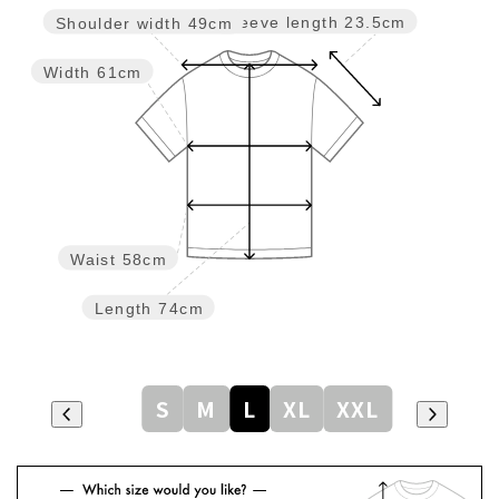
Sleeve length
23.5cm
Shoulder width
49cm
Width
61cm
Waist
58cm
Length
74cm
S
M
L
XL
XXL