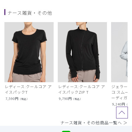
ナース雑貨・その他
レディース:クールコア ア
レディース:クールコア ア
ジェラート
イスパックT
イスパックZIP T
コ:スムー
ーディガン
7,590
円
9,790
円
（税込）
（税込）
9,240
円
（税
ナース雑貨・その他商品一覧へ ＞