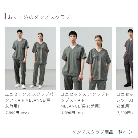
おすすめのメンズスクラブ
ユニセックス:スクラブパ
ユニセックス:スクラブト
ユニセック
ンツ・AIR MELANGE(男
ップス・AIR
ンツ・AIR L
女兼用)
MELANGE(男女兼用)
女兼用)
7,590
円
7,590
円
7,590
円
（税込）
（税込）
（税
メンズスクラブ商品一覧へ ＞