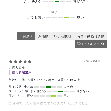
よく伸びる
伸びない
厚さ
とても薄い
厚い
日付順 ↓
評価順
いいね数順
写真・動画付き順
詳細フィルター
2026-04-30
ご購入者様
購入確認済み
年齢:
30代
身長:
166-170cm
体重:
86kg以上
サイズ感
小さめ
大きめ
ストレッチ感
よく伸びる
伸びない
厚さ
とても薄い
厚い
自分用ではなく贈り物ですが喜んでいただきました
商品：
C05メンズ白衣:ライトジャージージャケット/