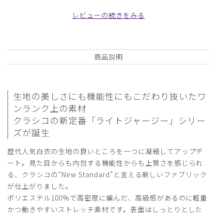
白/XL
レビューの続きをみる
役に立った
0
商品説明
2026-03-03
とし様
生地の美しさにも機能性にもこだわり抜いたワ
購入確認済み
ンランク上の素材
年齢:
40代
身長:
181-185cm
体重:
86kg以上
クラシコの新定番「ライトジャージー」シリー
10年以上使わせていただいております。
ズが誕生
着心地、質感共に最高です。
歴代人気白衣の生地の良いところを一つに凝縮してアップデ
商品：
C05メンズ白衣:ライトジャージージャケット/
ート。見た目からも内包する機能性からも上質さを感じられ
白/XXL
る、クラシコの“New Standard”と言える新しいファブリック
が仕上がりました。
役に立った
0
ポリエステル100%で高密度に編んだ、高級感があるのに軽量
かつ動きやすいストレッチ素材です。表面はしっとりとした