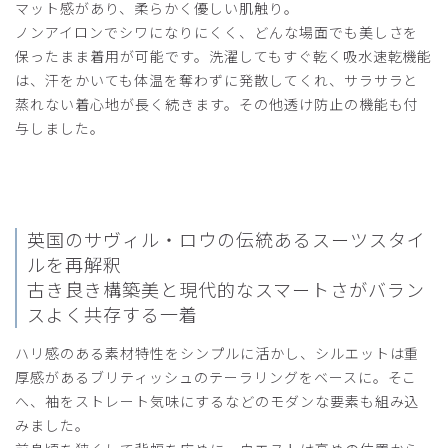
マット感があり、柔らかく優しい肌触り。
ノンアイロンでシワになりにくく、どんな場面でも美しさを
2025-10-25
保ったまま着用が可能です。洗濯してもすぐ乾く吸水速乾機能
ご購入者様
は、汗をかいても体温を奪わずに発散してくれ、サラサラと
購入確認済み
蒸れない着心地が長く続きます。その他透け防止の機能も付
年齢:
30代
身長:
176-180cm
体重:
81-85kg
与しました。
サイズもぴったりで、着心地も良く大満足です。
他の白衣も購入しようと思います。
商品：
C05メンズ白衣:ライトジャージージャケット/
白/XL
英国のサヴィル・ロウの伝統あるスーツスタイ
役に立った
0
ルを再解釈
古き良き構築美と現代的なスマートさがバラン
スよく共存する一着
ハリ感のある素材特性をシンプルに活かし、シルエットは重
2025-05-11
厚感があるブリティッシュのテーラリングをベースに。そこ
ご購入者様
購入確認済み
へ、袖をストレート気味にするなどのモダンな要素も組み込
みました。
年齢:
70代
身長:
166-170cm
体重:
61-65kg