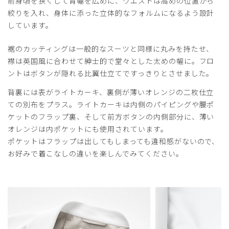
前身頃を狭くして背幅を広めに、ウエストは高めの位置から
ライトジャージジャゲット白衣
絞りを入れ、身体に添った立体的なフォルムになるよう設計
Mサイズで前ボタンが止まらなかった。
しています。
次はLサイズを購入する予定です。
裾のカッティングは一般的なスーツと同様に丸みを持たせ、
商品：
C05メンズ白衣:ライトジャージージャケット/
白/M
襟は英国風に合わせて紳士的で堂々とした太めの幅に。フロ
ントはボタンが隠れる比翼仕立てですっきりとさせました。
役に立った
0
背裏には表がライトカーキ、裏側が薄いオレンジの二枚仕立
ての別布をプラス。ライトカーキは内側のパイピングや腰ポ
ケットのフラップ裏、そして前方ボタンの内側部分に、薄い
オレンジは内ポケットにも使用されています。
2025-04-24
ポケットはフラップは出してもしまっても違和感がないので、
ご購入者様
お好みで着こなしの違いを楽しんでみてください。
購入確認済み
年齢:
30代
身長:
181-185cm
体重:
61-65kg
生地もしっかりしていて肌触りも良くお気に入りです。ダボ
っとせずスマートに着れます。
商品：
C05メンズ白衣:ライトジャージージャケット/
白/M