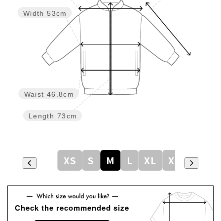
Width
53cm
Waist
46.8cm
Length
73cm
XS
S
M
L
XL
XXL
Check the recommended size