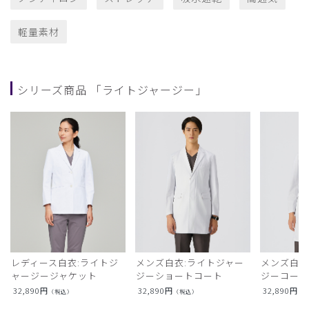
軽量素材
シリーズ商品 「ライトジャージー」
レディース白衣:ライトジ
メンズ白衣:ライトジャー
メンズ白衣
ャージージャケット
ジーショートコート
ジーコー
32,890
円
32,890
円
32,890
円
（税込）
（税込）
（