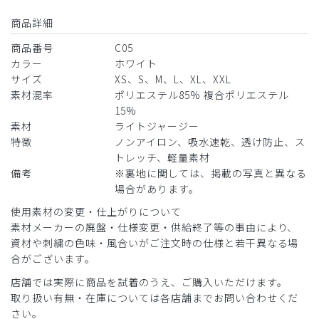
商品詳細
商品番号
C05
カラー
ホワイト
サイズ
XS、S、M、L、XL、XXL
素材混率
ポリエステル85% 複合ポリエステル
15%
素材
ライトジャージー
特徴
ノンアイロン、吸水速乾、透け防止、ス
トレッチ、軽量素材
備考
※裏地に関しては、掲載の写真と異なる
場合があります。
使用素材の変更・仕上がりについて
素材メーカーの廃盤・仕様変更・供給終了等の事由により、
資材や刺繍の色味・風合いがご注文時の仕様と若干異なる場
合がございます。
店舗では実際に商品を試着のうえ、ご購入いただけます。
取り扱い有無・在庫については各店舗までお問い合わせくだ
さい。