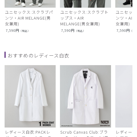
ユニセックス:スクラブパ
ユニセックス:スクラブト
ユニセック
ンツ・AIR MELANGE(男
ップス・AIR
ンツ・AIR L
女兼用)
MELANGE(男女兼用)
女兼用)
7,590
円
7,590
円
7,590
円
（税込）
（税込）
（税
おすすめのレディース白衣
レディース白衣:PACKレ
Scrub Canvas Club:ブラ
レディース