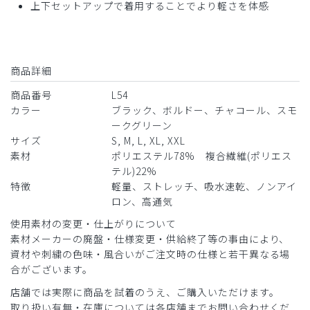
上下セットアップで着用することでより軽さを体感
商品詳細
商品番号
L54
カラー
ブラック、ボルドー、チャコール、スモ
ークグリーン
サイズ
S, M, L, XL, XXL
素材
ポリエステル78% 複合繊維(ポリエス
テル)22%
特徴
軽量、ストレッチ、吸水速乾、ノンアイ
ロン、高通気
使用素材の変更・仕上がりについて
素材メーカーの廃盤・仕様変更・供給終了等の事由により、
資材や刺繍の色味・風合いがご注文時の仕様と若干異なる場
合がございます。
店舗では実際に商品を試着のうえ、ご購入いただけます。
取り扱い有無・在庫については各店舗までお問い合わせくだ