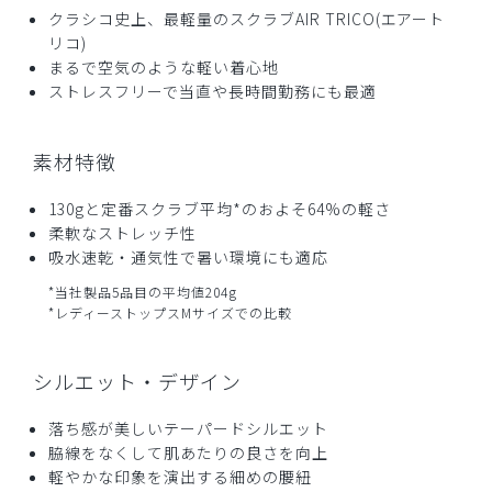
クラシコ史上、最軽量のスクラブAIR TRICO(エアート
リコ)
まるで空気のような軽い着心地
ストレスフリーで当直や長時間勤務にも最適
素材特徴
130gと定番スクラブ平均*のおよそ64%の軽さ
柔軟なストレッチ性
吸水速乾・通気性で暑い環境にも適応
*当社製品5品目の平均値204g
*レディーストップスMサイズでの比較
シルエット・デザイン
落ち感が美しいテーパードシルエット
脇線をなくして肌あたりの良さを向上
軽やかな印象を演出する細めの腰紐