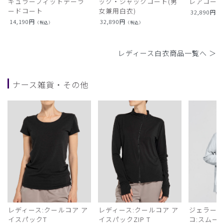
ギュラーフィットテーラ
ック・ジャックコート(男
レアコー
ードコート
女兼用白衣)
32,890
円
（
14,190
円
32,890
円
（税込）
（税込）
レディース白衣商品一覧へ ＞
ナース雑貨・その他
レディース:クールコア ア
レディース:クールコア ア
ジェラート
イスパックT
イスパックZIP T
コ:スムー