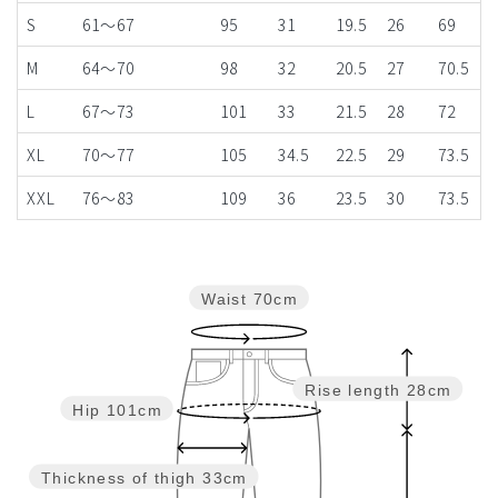
S
61～67
95
31
19.5
26
69
M
64～70
98
32
20.5
27
70.5
L
67～73
101
33
21.5
28
72
XL
70～77
105
34.5
22.5
29
73.5
XXL
76～83
109
36
23.5
30
73.5
Waist
70cm
Rise length
28cm
Hip
101cm
Thickness of thigh
33cm