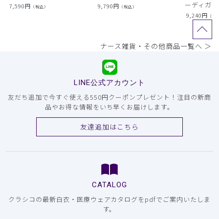
ーディガン
7,590
円
9,790
円
（税込）
（税込）
9,240
円
（税
ナース雑貨・その他商品一覧へ ＞
LINE公式アカウント
友だち追加で今すぐ使える550円クーポンプレゼント！注目の新商
品やお得な情報をいち早くお届けします。
友達追加はこちら
CATALOG
クラシコの最新白衣・医療ウェアカタログをpdfでご案内いたしま
す。