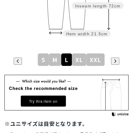
Inseam length
72cm
Hem width
21.5cm
S
M
L
XL
XXL
Check the recommended size
Try this item on
※ユニサイズは目安となります。