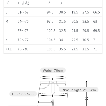
ズ
ド寸法)
プ
リ
S
61～67
94.5
30.5
19.5
27.5
66.5
M
64～70
97.5
31.5
20.5
28.5
68
L
67～73
100.5
32.5
21.5
29.5
69.5
XL
70～77
104.5
34
22.5
30.5
71
XXL
76～83
108.5
35.5
23.5
31.5
71
Waist
70cm
Rise length
29.5cm
Hip
100.5cm