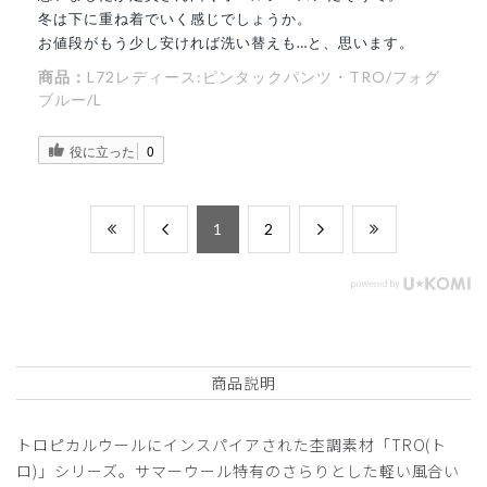
冬は下に重ね着でいく感じでしょうか。
お値段がもう少し安ければ洗い替えも…と、思います。
商品：
L72レディース:ピンタックパンツ・TRO/フォグ
ブルー/L
役に立った
0
​1
​2
商品説明
トロピカルウールにインスパイアされた杢調素材「TRO(ト
ロ)」シリーズ。サマーウール特有のさらりとした軽い風合い