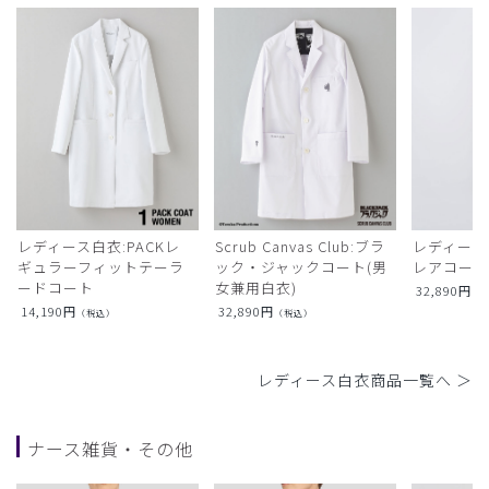
レディース白衣:PACKレ
Scrub Canvas Club:ブラ
レディース
ギュラーフィットテーラ
ック・ジャックコート(男
レアコー
ードコート
女兼用白衣)
32,890
円
（
14,190
円
32,890
円
（税込）
（税込）
レディース白衣商品一覧へ ＞
ナース雑貨・その他