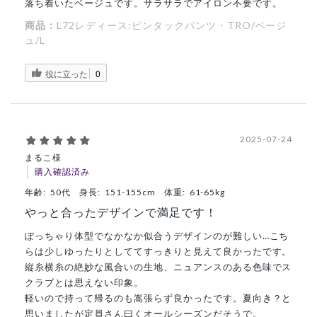
落ち着いたベージュです。サラサラでアイロン不要です。
商品：
L72レディース:ピンタックパンツ・TRO/ベージ
ュ/L
役に立った
0
2025-07-24
まるこ様
購入確認済み
年齢:
50代
身長:
151-155cm
体重:
61-65kg
やっと合ったデザインで満足です！
ぽっちゃり体型でなかなか似合うデザインのが難しい…こち
らは少しゆったりとしててすっきりと見えて良かったです。
縦糸横糸の絶妙な風合いの生地、ニュアンスのある色味でス
クラブとは思えない印象。
軽いので持って帰るのも嵩張らず良かったです。夏向き？と
思いましたが定員さん曰くオールシーズンだそうで。