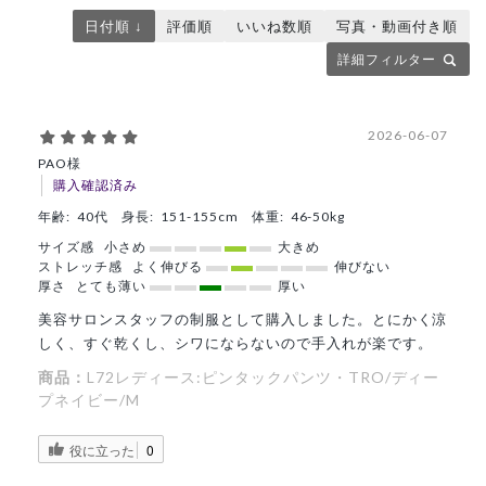
日付順 ↓
評価順
いいね数順
写真・動画付き順
詳細フィルター
2026-06-07
PAO様
購入確認済み
年齢:
40代
身長:
151-155cm
体重:
46-50kg
サイズ感
小さめ
大きめ
ストレッチ感
よく伸びる
伸びない
厚さ
とても薄い
厚い
美容サロンスタッフの制服として購入しました。とにかく涼
しく、すぐ乾くし、シワにならないので手入れが楽です。
商品：
L72レディース:ピンタックパンツ・TRO/ディー
プネイビー/M
役に立った
0