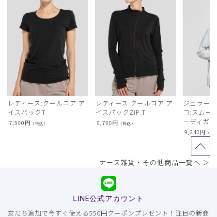
レディース:クールコア ア
レディース:クールコア ア
ジェラート
イスパックT
イスパックZIP T
コ:スムー
ーディガン
7,590
円
9,790
円
（税込）
（税込）
9,240
円
（税
ナース雑貨・その他商品一覧へ ＞
LINE公式アカウント
友だち追加で今すぐ使える550円クーポンプレゼント！注目の新商