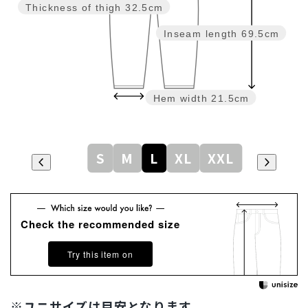
Thickness of thigh
32.5cm
Inseam length
69.5cm
Hem width
21.5cm
S
M
L
XL
XXL
Check the recommended size
Try this item on
※ユニサイズは目安となります。