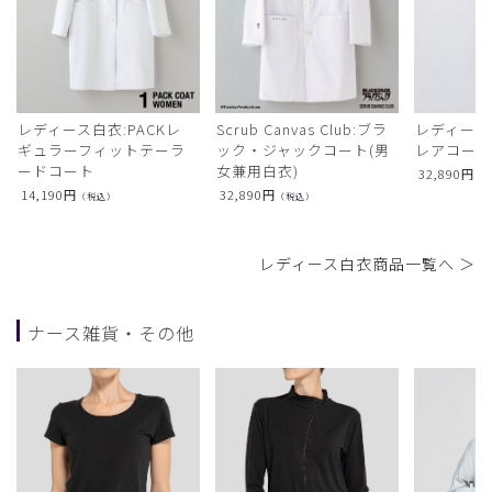
レディース白衣:PACKレ
Scrub Canvas Club:ブラ
レディース
ギュラーフィットテーラ
ック・ジャックコート(男
レアコー
ードコート
女兼用白衣)
32,890
円
（
14,190
円
32,890
円
（税込）
（税込）
レディース白衣商品一覧へ ＞
ナース雑貨・その他