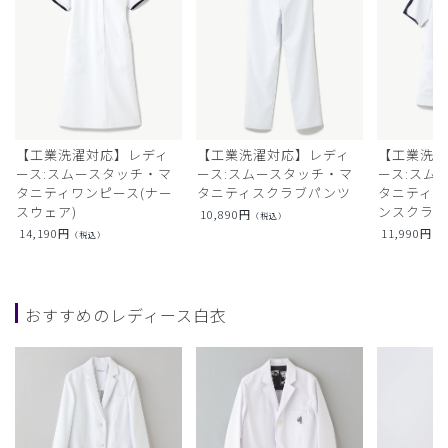
【工業洗濯対応】レディ
【工業洗濯対応】レディ
【工業洗濯
ース:スムースタッチ・マ
ース:スムースタッチ・マ
ース:スム
タニティワンピース(ナー
タニティスクラブパンツ
タニティフ
スウェア)
ンスクラ
10,890
円
（税込）
14,190
円
11,990
円
（税込）
（
おすすめのレディース白衣