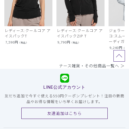
レディース:クールコア ア
レディース:クールコア ア
ジェラート
イスパックT
イスパックZIP T
コ:スムー
ーディガン
7,590
円
9,790
円
（税込）
（税込）
9,240
円
（税
ナース雑貨・その他商品一覧へ ＞
LINE公式アカウント
友だち追加で今すぐ使える550円クーポンプレゼント！注目の新商
品やお得な情報をいち早くお届けします。
友達追加はこちら