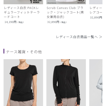
レディース白衣:PACKレ
Scrub Canvas Club:ブラ
レディース
ギュラーフィットテーラ
ック・ジャックコート(男
レアコー
ードコート
女兼用白衣)
32,890
円
（
14,190
円
32,890
円
（税込）
（税込）
レディース白衣商品一覧へ ＞
ナース雑貨・その他