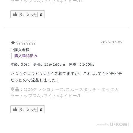
ラートップス/ホワイト×ネイビー/LL
役に立った
0
2025-07-09
ご購入者様
購入確認済み
年齢:
50代
身長:
156-160cm
体重:
51-55kg
いつもジェラピケLサイズ着てますが、これはLでもピチピチ
だったので返品しました！
商品：
Q06クラシコナース:スムースタッチ・タックカ
ラートップス/ホワイト×ネイビー/L
役に立った
0