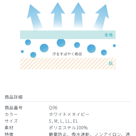
商品詳細
商品番号
Q06
カラー
ホワイト×ネイビー
サイズ
S, M, L, LL, EL
素材
ポリエステル100%
特徴
静電防止、吸水速乾、ノンアイロン、透