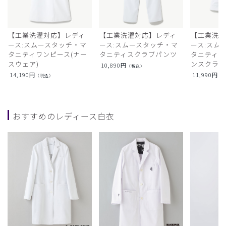
【工業洗濯対応】レディ
【工業洗濯対応】レディ
【工業洗濯
ース:スムースタッチ・マ
ース:スムースタッチ・マ
ース:スム
タニティワンピース(ナー
タニティスクラブパンツ
タニティフ
スウェア)
ンスクラ
10,890
円
（税込）
14,190
円
11,990
円
（税込）
（
おすすめのレディース白衣