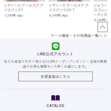
レディース:クールコア ア
レディース:クールコア ア
ジェラート
イスパックT
イスパックZIP T
コ:スムー
ーディガン
7,590
円
9,790
円
（税込）
（税込）
9,240
円
（税
ナース雑貨・その他商品一覧へ ＞
LINE公式アカウント
友だち追加で今すぐ使える550円クーポンプレゼント！注目の新商
品やお得な情報をいち早くお届けします。
友達追加はこちら
CATALOG