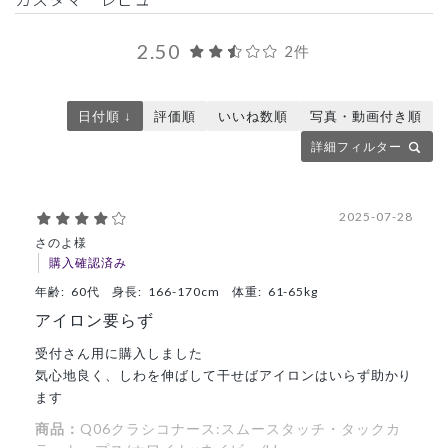
2.50
2件
日付順 ↓
評価順
いいね数順
写真・動画付き順
詳細フィルター
2025-07-28
さのよ様
購入確認済み
年齢:
60代
身長:
166-170cm
体重:
61-65kg
アイロン要らず
受付さん用に購入しました
気心地良く、しわを伸ばして干せばアイロンはいらず助かり
ます
商品：
Q06クラシコナース:スムースタッチ・タックカ