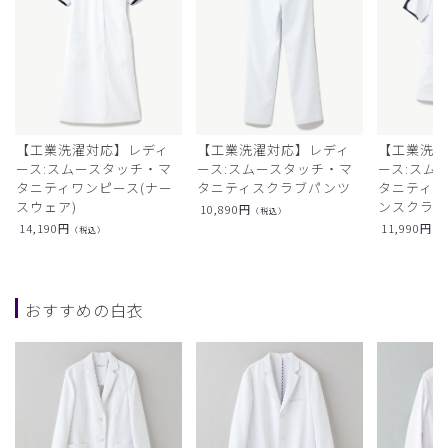
【工業洗濯対応】レディ
【工業洗濯対応】レディ
【工業洗濯
ース:スムースタッチ・マ
ース:スムースタッチ・マ
ース:スム
タニティワンピース(ナー
タニティスクラブパンツ
タニティフ
スウェア)
ンスクラ
10,890
円
（税込）
14,190
円
11,990
円
（税込）
（
おすすめの白衣