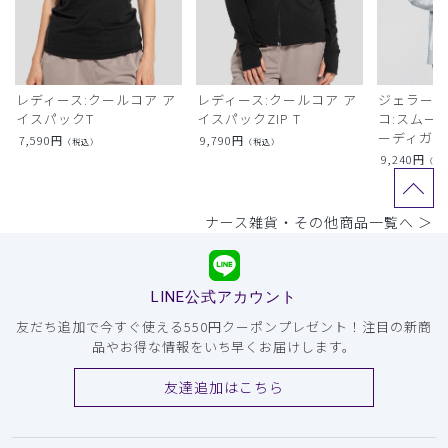
レディース:クールコア ア
レディース:クールコア ア
ジェラート
イスパックT
イスパックZIP T
コ:スムー
ーディガン
7,590
円
9,790
円
（税込）
（税込）
9,240
円
（税
ナース雑貨・その他商品一覧へ ＞
LINE公式アカウント
友だち追加で今すぐ使える550円クーポンプレゼント！注目の新商
品やお得な情報をいち早くお届けします。
友達追加はこちら