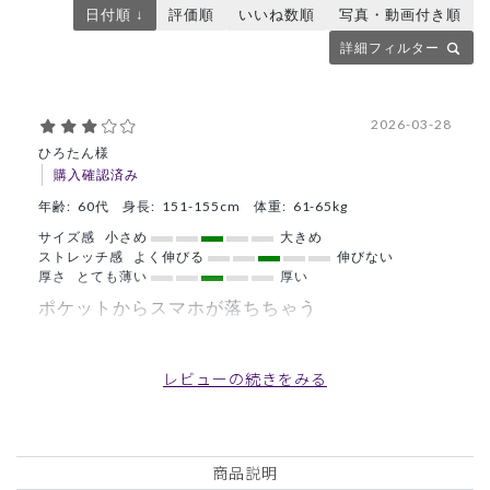
日付順 ↓
評価順
いいね数順
写真・動画付き順
詳細フィルター
2026-03-28
ひろたん様
購入確認済み
年齢:
60代
身長:
151-155cm
体重:
61-65kg
サイズ感
小さめ
大きめ
ストレッチ感
よく伸びる
伸びない
厚さ
とても薄い
厚い
ポケットからスマホが落ちちゃう
今までナガイレーベンのアースカラースクラブグリーンを着
用していました。綻びてきたので新調しようと色々迷ってこ
レビューの続きをみる
ちらにしました。予約電話に出るためにスマホを
2個持ちしているのですが施術中にポケットから落ちちゃう
のでどうしたものかと考え中です。
今まで着用のスクラブはスマホを横に入れれていたので着席
商品説明
した時や施術の時でも飛び出て来ることがなかったのですが