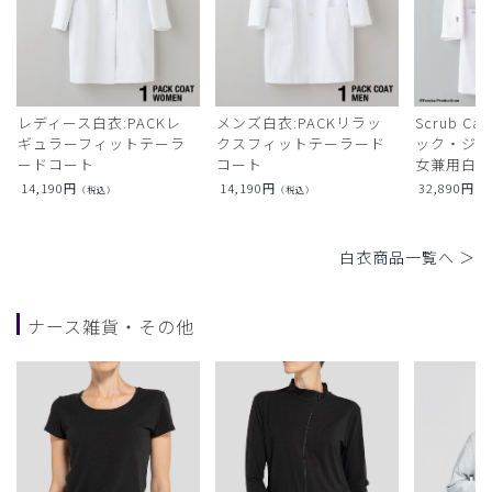
レディース白衣:PACKレ
メンズ白衣:PACKリラッ
Scrub Ca
ギュラーフィットテーラ
クスフィットテーラード
ック・ジャ
ードコート
コート
女兼用白衣
14,190
円
14,190
円
32,890
円
（税込）
（税込）
（
白衣商品一覧へ ＞
ナース雑貨・その他