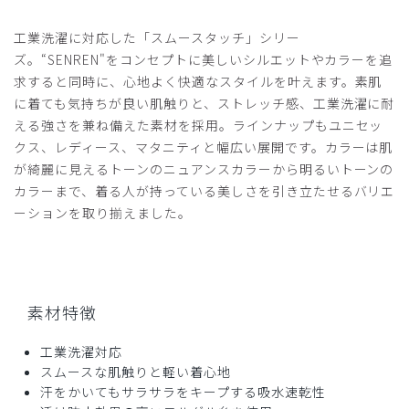
ポケットの幅まで気にせず購入した私のミスです。
工業洗濯に対応した「スムースタッチ」シリー
その他は割と縫製もしっかりしていて良いとおもいます。
ズ。“SENREN"をコンセプトに美しいシルエットやカラーを追
商品：
Q09クラシコナース:スムースタッチ・ユニセッ
求すると同時に、心地よく快適なスタイルを叶えます。素肌
クスフロントオープンスクラブ/ディープグリーン/L
に着ても気持ちが良い肌触りと、ストレッチ感、工業洗濯に耐
える強さを兼ね備えた素材を採用。ラインナップもユニセッ
役に立った
0
クス、レディース、マタニティと幅広い展開です。カラーは肌
が綺麗に見えるトーンのニュアンスカラーから明るいトーンの
カラーまで、着る人が持っている美しさを引き立たせるバリエ
ーションを取り揃えました。
2026-03-10
ご購入者様
購入確認済み
年齢:
50代
身長:
166-170cm
体重:
66-70kg
素材特徴
デザインも良いですし、着心地も快適です。ポケットも使い
やすいです。
工業洗濯対応
商品：
Q09クラシコナース:スムースタッチ・ユニセッ
スムースな肌触りと軽い着心地
クスフロントオープンスクラブ/ホワイト×ネイビー/L
汗をかいてもサラサラをキープする吸水速乾性