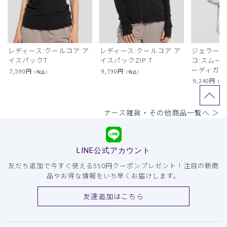
レディース:クールコア ア
レディース:クールコア ア
ジェラート
イスパックT
イスパックZIP T
コ:スムー
ーディガン
7,590
円
9,790
円
（税込）
（税込）
9,240
円
（税
ナース雑貨・その他商品一覧へ ＞
LINE公式アカウント
友だち追加で今すぐ使える550円クーポンプレゼント！注目の新商
品やお得な情報をいち早くお届けします。
友達追加はこちら