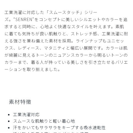
ポケットの幅まで気にせず購入した私のミスです。
工業洗濯に対応した「スムースタッチ」シリー
その他は割と縫製もしっかりしていて良いとおもいます。
ズ。“SENREN"をコンセプトに美しいシルエットやカラーを追
商品：
Q09クラシコナース:スムースタッチ・ユニセッ
求すると同時に、心地よく快適なスタイルを叶えます。素肌
クスフロントオープンスクラブ/ディープグリーン/L
に着ても気持ちが良い肌触りと、ストレッチ感、工業洗濯に耐
える強さを兼ね備えた素材を採用。ラインナップもユニセッ
役に立った
0
クス、レディース、マタニティと幅広い展開です。カラーは肌
が綺麗に見えるトーンのニュアンスカラーから明るいトーンの
カラーまで、着る人が持っている美しさを引き立たせるバリエ
ーションを取り揃えました。
2026-03-10
ご購入者様
購入確認済み
年齢:
50代
身長:
166-170cm
体重:
66-70kg
素材特徴
デザインも良いですし、着心地も快適です。ポケットも使い
やすいです。
工業洗濯対応
商品：
Q09クラシコナース:スムースタッチ・ユニセッ
スムースな肌触りと軽い着心地
クスフロントオープンスクラブ/ホワイト×ネイビー/L
汗をかいてもサラサラをキープする吸水速乾性