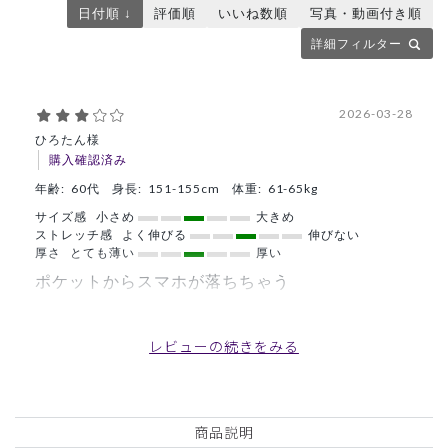
日付順 ↓
評価順
いいね数順
写真・動画付き順
詳細フィルター
2026-03-28
ひろたん様
購入確認済み
年齢:
60代
身長:
151-155cm
体重:
61-65kg
サイズ感
小さめ
大きめ
ストレッチ感
よく伸びる
伸びない
厚さ
とても薄い
厚い
ポケットからスマホが落ちちゃう
今までナガイレーベンのアースカラースクラブグリーンを着
用していました。綻びてきたので新調しようと色々迷ってこ
レビューの続きをみる
ちらにしました。予約電話に出るためにスマホを
2個持ちしているのですが施術中にポケットから落ちちゃう
のでどうしたものかと考え中です。
今まで着用のスクラブはスマホを横に入れれていたので着席
商品説明
した時や施術の時でも飛び出て来ることがなかったのですが