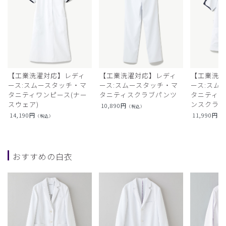
【工業洗濯対応】レディ
【工業洗濯対応】レディ
【工業洗濯
ース:スムースタッチ・マ
ース:スムースタッチ・マ
ース:スム
タニティワンピース(ナー
タニティスクラブパンツ
タニティフ
スウェア)
ンスクラ
10,890
円
（税込）
14,190
円
11,990
円
（税込）
（
おすすめの白衣