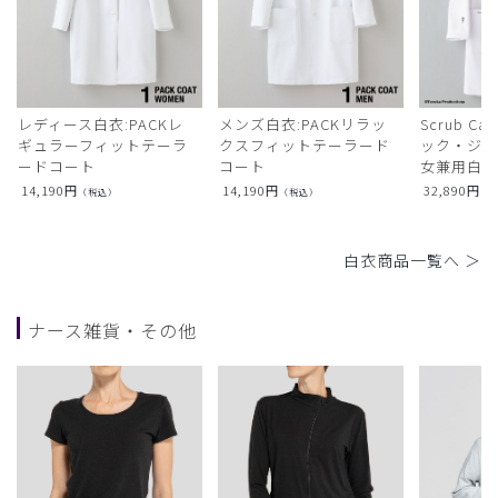
レディース白衣:PACKレ
メンズ白衣:PACKリラッ
Scrub Ca
ギュラーフィットテーラ
クスフィットテーラード
ック・ジャ
ードコート
コート
女兼用白衣
14,190
円
14,190
円
32,890
円
（税込）
（税込）
（
白衣商品一覧へ ＞
ナース雑貨・その他