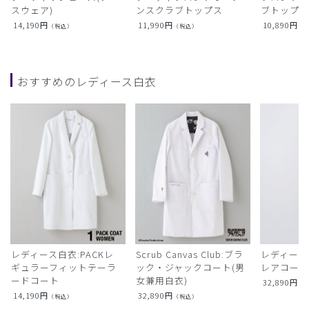
スウェア)
ンスクラブトップス
ブトップ
14,190
円
11,990
円
10,890
円
（税込）
（税込）
（
おすすめのレディース白衣
レディース白衣:PACKレ
Scrub Canvas Club:ブラ
レディース
ギュラーフィットテーラ
ック・ジャックコート(男
レアコー
ードコート
女兼用白衣)
32,890
円
（
14,190
円
32,890
円
（税込）
（税込）