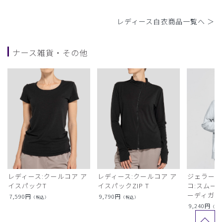
レディース白衣商品一覧へ ＞
ナース雑貨・その他
レディース:クールコア ア
レディース:クールコア ア
ジェラート
イスパックT
イスパックZIP T
コ:スムー
ーディガン
7,590
円
9,790
円
（税込）
（税込）
9,240
円
（税