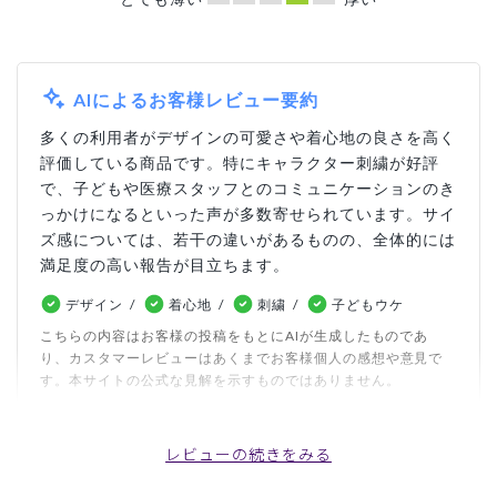
AIによるお客様レビュー要約
多くの利用者がデザインの可愛さや着心地の良さを高く
評価している商品です。特にキャラクター刺繍が好評
で、子どもや医療スタッフとのコミュニケーションのき
っかけになるといった声が多数寄せられています。サイ
ズ感については、若干の違いがあるものの、全体的には
満足度の高い報告が目立ちます。
デザイン
着心地
刺繍
子どもウケ
こちらの内容はお客様の投稿をもとにAIが生成したものであ
り、カスタマーレビューはあくまでお客様個人の感想や意見で
す。本サイトの公式な見解を示すものではありません。
レビューの続きをみる
日付順 ↓
評価順
いいね数順
写真・動画付き順
詳細フィルター