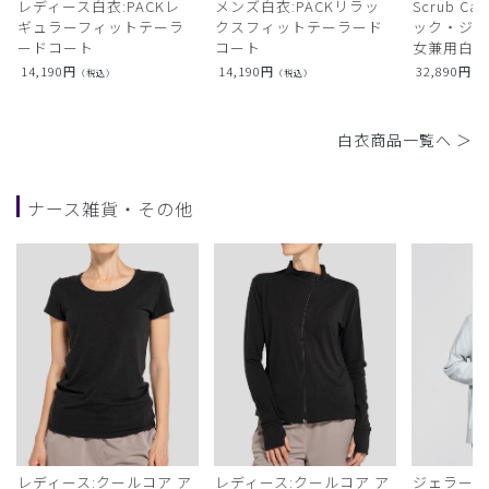
レディース白衣:PACKレ
メンズ白衣:PACKリラッ
Scrub Ca
ギュラーフィットテーラ
クスフィットテーラード
ック・ジャ
ードコート
コート
女兼用白衣
14,190
円
14,190
円
32,890
円
（税込）
（税込）
（
白衣商品一覧へ ＞
ナース雑貨・その他
レディース:クールコア ア
レディース:クールコア ア
ジェラート