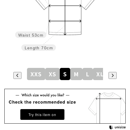
Waist
53cm
Length
70cm
XXS
XS
S
M
L
XL
Check the recommended size
Try this item on