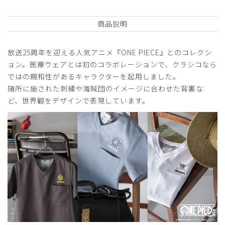
商品説明
2026-06-26
ご購入者様
放送25周年を迎える人気アニメ『ONE PIECE』とのコレクシ
購入確認済み
ョン。医療ウェアとは初のコラボレーションで、クラシコなら
年齢:
40代
身長:
156-160cm
体重:
61-65kg
ではの親和性があるキャラクターを起用しました。
サイズ感
小さめ
大きめ
随所に施された刺繍や海賊団のイメージに合わせた背裏な
ストレッチ感
よく伸びる
伸びない
ど、世界観をデザインで表現しています。
厚さ
とても薄い
厚い
ゆったり着れて良かったです。XSだと少しピッタリで、Sだ
と大きめでした。
特に、ズボンが。
商品：
R59Scrub Canvas Club:ONE PIECEスクラブト
ップス(男女兼用)/トラファルガー・ロー/S
役に立った
0