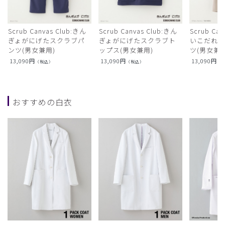
Scrub Canvas Club:きん
Scrub Canvas Club:きん
Scrub Ca
ぎょがにげたスクラブパ
ぎょがにげたスクラブト
いこだれ
ンツ(男女兼用)
ップス(男女兼用)
ツ(男女兼用
13,090
円
13,090
円
13,090
円
（税込）
（税込）
（
おすすめの白衣