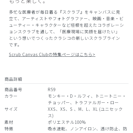
もっと楽しく。
多忙な医療者が毎日着る『スクラブ』をキャンバスに見
立て、アーティストやフォトグラファー、映画・音楽・ビ
ューティー・キャラクターなど垣根を超えたコラボレーシ
ョンスクラブを通して、「医療現場に笑顔を届けたい」
という想いでつくったクラシコの新しいスクラブライン
です。
Scrub Canvas Clubの特集ページはこちら>
商品詳細
商品番号
R59
カラー
モンキー・D・ルフィ、トニートニー・
チョッパー、トラファルガー・ロー
サイズ
XXS、XS、S 、M、L、XL (ユニセック
ス)
素材
ポリエステル100%
特徴
吸水速乾、ノンアイロン、透け防止、防