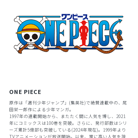
2026-04-10
ご購入者様
購入確認済み
年齢:
40代
身長:
156-160cm
体重:
61-65kg
サイズ感
小さめ
大きめ
ストレッチ感
よく伸びる
伸びない
厚さ
とても薄い
厚い
刺繍が綺麗で、首裏のクマが可愛いです！！
商品：
R59Scrub Canvas Club:ONE PIECEスクラブト
ップス(男女兼用)/トラファルガー・ロー/M
ONE PIECE
役に立った
0
原作は「週刊少年ジャンプ」(集英社)で絶賛連載中の、尾
田栄一郎作による少年マンガ。
1997年の連載開始から、またたく間に人気を博し、2021
年にコミックスは100巻を突破。さらに、発行部数はシリ
2026-02-19
ーズ累計5億部も突破している(2024年現在)。1999年より
ご購入者様
TVアニメーションが放送開始。以来、常に高い人気を誇