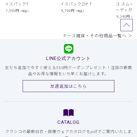
イスパックT
イスパックZIP T
コ:スムー
ーディガン
7,590
円
9,790
円
（税込）
（税込）
9,240
円
（税
ナース雑貨・その他商品一覧へ ＞
LINE公式アカウント
友だち追加で今すぐ使える550円クーポンプレゼント！注目の新商
品やお得な情報をいち早くお届けします。
友達追加はこちら
CATALOG
クラシコの最新白衣・医療ウェアカタログをpdfでご案内いたしま