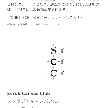
購入確認済み
るロングシリーズとなり、2021年にはついに1,000話を突
破。2024年には放送25周年を迎える。
年齢:
40代
身長:
156-160cm
『ONE PIECE』公式ポータルサイトはこちら>
Mサイズでも良かったかも。
Sサイズは、ピッタリでした。しゃがんだりする動作が少し
©尾田栄一郎/集英社・フジテレビ・東映アニメーション
キツイです。
XS買わなくて良かったです…
商品：
R59Scrub Canvas Club:ONE PIECEスクラブト
ップス(男女兼用)/トニートニー・チョッパー/S
役に立った
0
​1
​2
​3
​4
​5
​6
​7
​8
​9
Scrub Canvas Club
スクラブをキャンバスに。