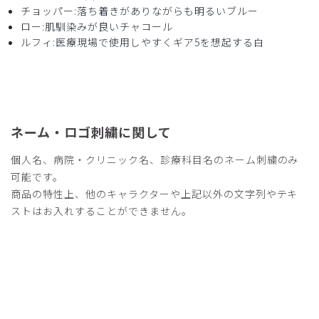
チョッパー:落ち着きがありながらも明るいブルー
ロー:肌馴染みが良いチャコール
ルフィ:医療現場で使用しやすくギア5を想起する白
2026-04-11
ご購入者様
購入確認済み
年齢:
50代
身長:
171-175cm
体重:
56-60kg
サイズ感
小さめ
大きめ
ネーム・ロゴ刺繍に関して
ストレッチ感
よく伸びる
伸びない
厚さ
とても薄い
厚い
個人名、病院・クリニック名、診療科目名のネーム刺繍のみ
年齢に関係なく有名なキャラクターは話題作りに最適で大変
可能です。
助かります。
商品の特性上、他のキャラクターや上記以外の文字列やテキ
医師向けなのかコメディカルには高価なため、定価がもう少
ストはお入れすることができません。
し安いと購入しやすいのですがご検討をお願いします
商品：
R59Scrub Canvas Club:ONE PIECEスクラブト
ップス(男女兼用)/モンキー・D・ルフィ/M
役に立った
0