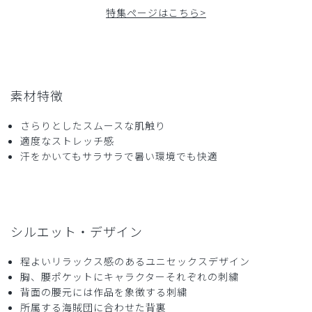
特集ページはこちら>
2026-05-11
モフリ様
購入確認済み
年齢:
40代
身長:
156-160cm
体重:
46-50kg
サイズ感
小さめ
大きめ
素材特徴
ストレッチ感
よく伸びる
伸びない
厚さ
とても薄い
厚い
さらりとしたスムースな肌触り
当方歯科医院の女性院長です。30代の歯科助手2人のために
適度なストレッチ感
買いました。
汗をかいてもサラサラで暑い環境でも快適
ドラム式洗濯機で乾燥までやってしまってもシワにならず、
また生地に透け感もないので安心して着られます。首の開き
も少ないので上品に見えますし、デザインも可愛くて気に入
っています。患者さんにも気付いてもらえて会話のきっかけ
にもなっているようです。
シルエット・デザイン
商品：
R59Scrub Canvas Club:ONE PIECEスクラブト
程よいリラックス感のあるユニセックスデザイン
ップス(男女兼用)/トラファルガー・ロー/XXS
胸、腰ポケットにキャラクターそれぞれの刺繍
背面の腰元には作品を象徴する刺繍
役に立った
0
所属する海賊団に合わせた背裏