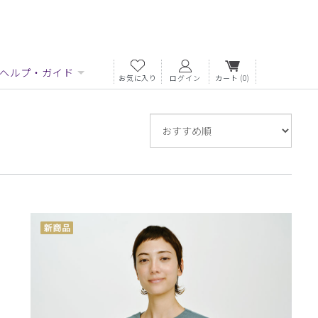
ヘルプ・ガイド
お気に入り
ログイン
カート
(0)
並
び
替
え