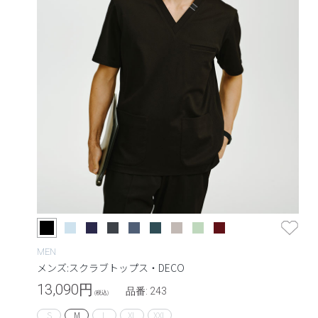
MEN
メンズ:スクラブトップス・DECO
13,090
円
品番: 243
(税込)
S
M
L
XL
XXL