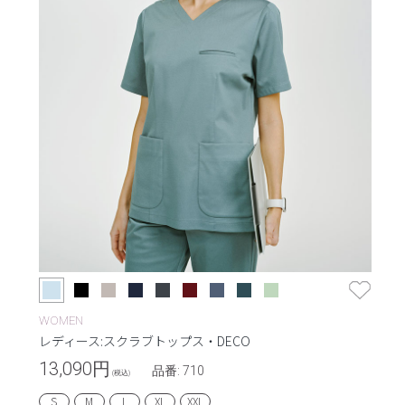
WOMEN
レディース:スクラブトップス・DECO
13,090
円
品番: 710
(税込)
S
M
L
XL
XXL