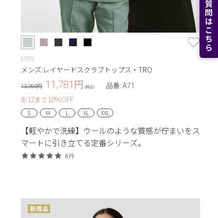
よくある質問はこちら
MEN
メンズ:レイヤードスクラブトップス・TRO
11,781
円
品番: A71
13,090円
(税込)
8/12まで10%OFF
S
M
L
XL
XXL
【軽やかで洗練】ウールのような質感が佇まいをス
マートに引き立てる定番シリーズ。
6件