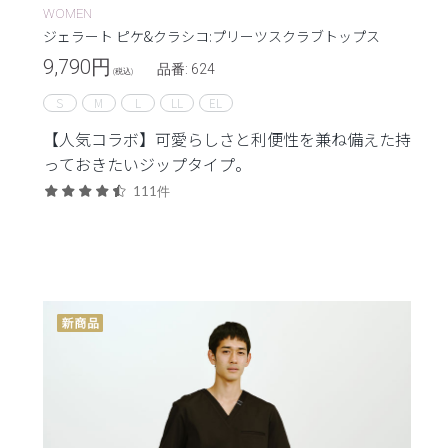
WOMEN
ジェラート ピケ&クラシコ:プリーツスクラブトップス
9,790
円
品番: 624
(税込)
S
M
L
LL
EL
【人気コラボ】可愛らしさと利便性を兼ね備えた持
っておきたいジップタイプ。
111件