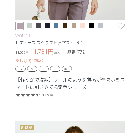
WOMEN
レディース:スクラブトップス・TRO
11,781
円
品番: 772
13,090円
(税込)
8/12まで10%OFF
S
M
L
XL
XXL
【軽やかで洗練】ウールのような質感が佇まいをス
マートに引き立てる定番シリーズ。
119件