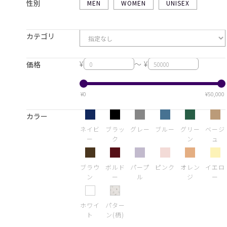
性別
MEN
WOMEN
UNISEX
カテゴリ
¥
～ ¥
価格
¥0
¥50,000
カラー
ネイビ
ブラッ
グレー
ブルー
グリー
ベージ
ー
ク
ン
ュ
ブラウ
ボルド
パープ
ピンク
オレン
イエロ
ン
ー
ル
ジ
ー
ホワイ
パター
ト
ン(柄)