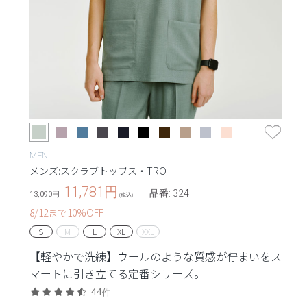
MEN
メンズ:スクラブトップス・TRO
11,781
円
品番: 324
13,090円
(税込)
8/12まで10%OFF
S
M
L
XL
XXL
【軽やかで洗練】ウールのような質感が佇まいをス
マートに引き立てる定番シリーズ。
44件