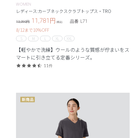
WOMEN
レディース:カーブネックスクラブトップス・TRO
11,781
円
品番: L71
13,090円
(税込)
8/12まで10%OFF
S
M
L
XL
XXL
【軽やかで洗練】ウールのような質感が佇まいをス
マートに引き立てる定番シリーズ。
11件