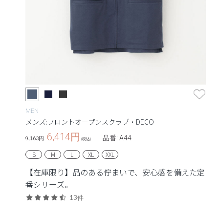
MEN
メンズ:フロントオープンスクラブ・DECO
6,414
円
品番: A44
9,163円
(税込)
S
M
L
XL
XXL
【在庫限り】品のある佇まいで、安心感を備えた定
番シリーズ。
13件