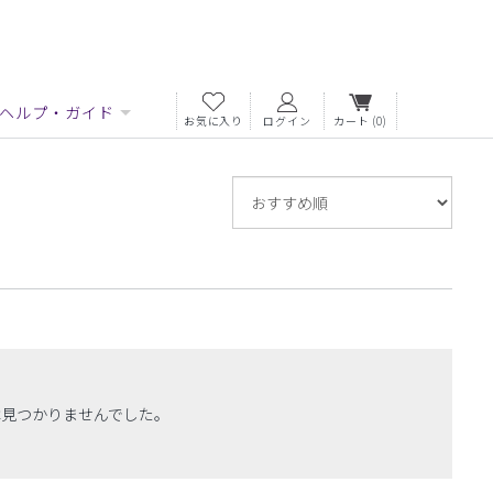
ヘルプ・ガイド
お気に入り
ログイン
カート
(0)
並
び
替
え
は見つかりませんでした。