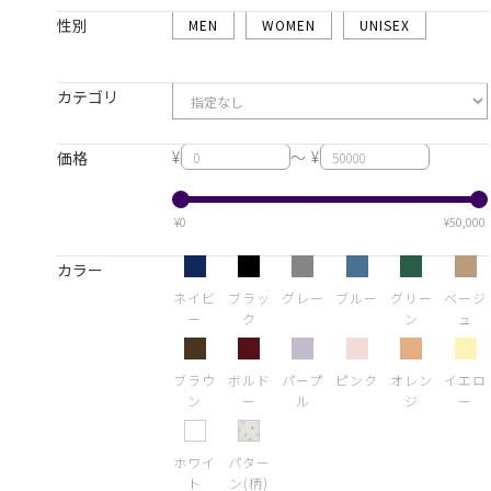
性別
MEN
WOMEN
UNISEX
カテゴリ
¥
～ ¥
価格
¥0
¥50,000
カラー
ネイビ
ブラッ
グレー
ブルー
グリー
ベージ
ー
ク
ン
ュ
ブラウ
ボルド
パープ
ピンク
オレン
イエロ
ン
ー
ル
ジ
ー
ホワイ
パター
ト
ン(柄)