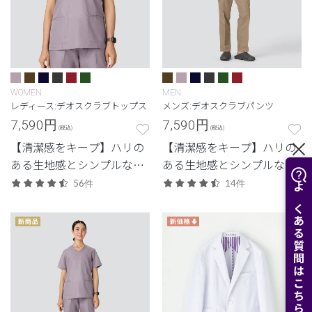
WOMEN
MEN
レディース:デオスクラブトップス
メンズ:デオスクラブパンツ
7,590
円
7,590
円
(税込)
(税込)
【清潔感をキープ】ハリの
【清潔感をキープ】ハリの
ある生地感とシンプルなデ
ある生地感とシンプルなデ
ザイン。清潔感と快適さに
ザイン。清潔感と快適さに
56件
14件
よくある質問はこちら
配慮した定番・高機能モデ
配慮した定番・高機能モデ
ル。
ル。