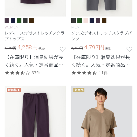
WOMEN
MEN
レディース:デオストレッチスクラ
メンズ:デオストレッチスクラブパ
ブトップス
ンツ
4,258
円
4,797
円
6,083円
6,853円
(税込)
(税込)
【在庫限り】消臭効果が長
【在庫限り】消臭効果が長
く続く。人気・定番商品の
く続く。人気・定番商品の
デオをアップデートした機
デオをアップデートした機
37件
11件
能性スクラブ。
能性スクラブ。