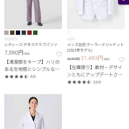
WOMEN
MEN
レディース:デオスクラブパンツ
メンズ白衣:テーラードジャケット
(2023年モデル)
7,590
円
(税込)
21,483
円
30,690円
(税込)
【清潔感をキープ】ハリの
【在庫限り】素材・デザイ
ある生地感とシンプルなデ
ンともにアップデートされ
ザイン。清潔感と快適さに
4件
た、定番人気のテーラード
配慮した定番・高機能モデ
26件
ジャケット。
ル。