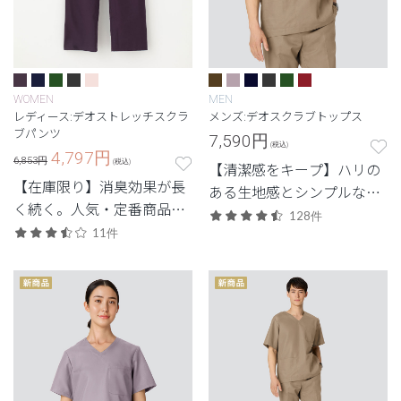
WOMEN
MEN
レディース:デオストレッチスクラ
メンズ:デオスクラブトップス
ブパンツ
7,590
円
(税込)
4,797
円
6,853円
(税込)
【清潔感をキープ】ハリの
【在庫限り】消臭効果が長
ある生地感とシンプルなデ
く続く。人気・定番商品の
ザイン。清潔感と快適さに
128件
デオをアップデートした機
11件
配慮した定番・高機能モデ
能性スクラブ。
ル。