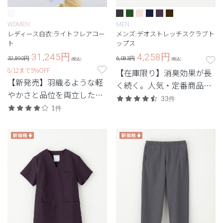
WOMEN
MEN
レディース白衣:ライトフレアコー
メンズ:デオストレッチスクラブト
ト
ップス
31,245
円
4,258
円
32,890円
6,083円
(税込)
(税込)
8/12まで5%OFF
【在庫限り】消臭効果が長
【新発売】羽織るような軽
く続く。人気・定番商品の
やかさと品位を両立した、
デオをアップデートした機
33件
最軽量級の白衣。
1件
能性スクラブ。