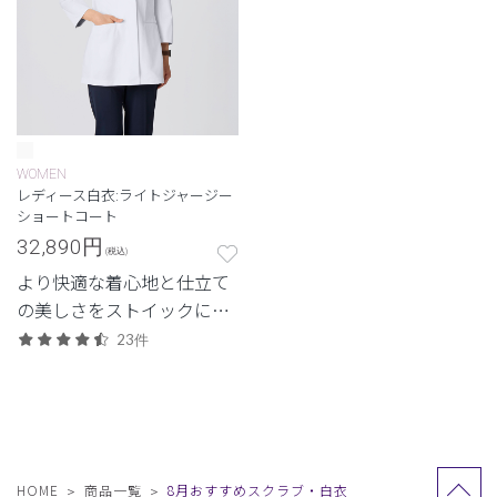
WOMEN
レディース白衣:ライトジャージー
ショートコート
32,890
円
(税込)
より快適な着心地と仕立て
の美しさをストイックに追
求した、クラシコにしか生
23件
み出せない白衣。新素材
「ライトジャージー」のレ
ディースショートコート。
HOME
商品一覧
8月おすすめスクラブ・白衣