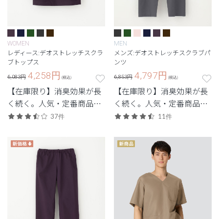
WOMEN
MEN
レディース:デオストレッチスクラ
メンズ:デオストレッチスクラブパ
ブトップス
ンツ
4,258
円
4,797
円
6,083円
6,853円
(税込)
(税込)
【在庫限り】消臭効果が長
【在庫限り】消臭効果が長
く続く。人気・定番商品の
く続く。人気・定番商品の
デオをアップデートした機
デオをアップデートした機
37件
11件
能性スクラブ。
能性スクラブ。