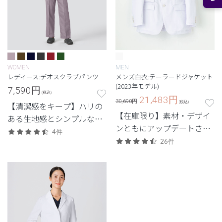
WOMEN
MEN
レディース:デオスクラブパンツ
メンズ白衣:テーラードジャケット
(2023年モデル)
7,590
円
(税込)
21,483
円
30,690円
(税込)
【清潔感をキープ】ハリの
【在庫限り】素材・デザイ
ある生地感とシンプルなデ
ンともにアップデートされ
ザイン。清潔感と快適さに
4件
た、定番人気のテーラード
配慮した定番・高機能モデ
26件
ジャケット。
ル。