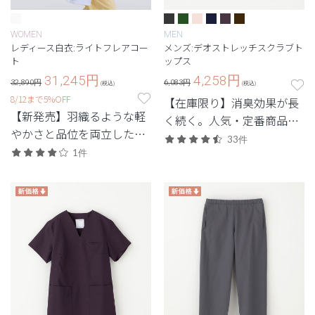
WOMEN
MEN
レディース白衣:ライトフレアコー
メンズ:デオストレッチスクラブト
ト
ップス
31,245
円
4,258
円
32,890円
6,083円
(税込)
(税込)
8/12まで5%OFF
【在庫限り】消臭効果が長
【新発売】羽織るような軽
く続く。人気・定番商品の
やかさと品位を両立した、
デオをアップデートした機
33件
最軽量級の白衣。
1件
能性スクラブ。