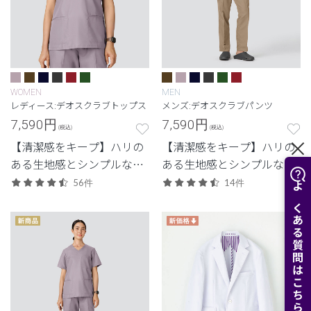
WOMEN
MEN
レディース:デオスクラブトップス
メンズ:デオスクラブパンツ
7,590
円
7,590
円
(税込)
(税込)
【清潔感をキープ】ハリの
【清潔感をキープ】ハリの
ある生地感とシンプルなデ
ある生地感とシンプルなデ
ザイン。清潔感と快適さに
ザイン。清潔感と快適さに
56件
14件
よくある質問はこちら
配慮した定番・高機能モデ
配慮した定番・高機能モデ
ル。
ル。