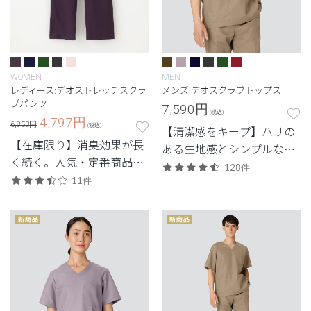
WOMEN
MEN
レディース:デオストレッチスクラ
メンズ:デオスクラブトップス
ブパンツ
7,590
円
(税込)
4,797
円
6,853円
(税込)
【清潔感をキープ】ハリの
【在庫限り】消臭効果が長
ある生地感とシンプルなデ
く続く。人気・定番商品の
ザイン。清潔感と快適さに
128件
デオをアップデートした機
11件
配慮した定番・高機能モデ
能性スクラブ。
ル。