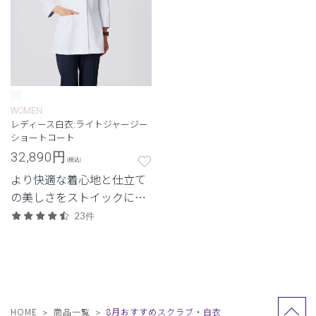
WOMEN
レディース白衣:ライトジャージー
ショートコート
32,890
円
(税込)
より快適な着心地と仕立て
の美しさをストイックに追
求した、クラシコにしか生
23件
み出せない白衣。新素材
「ライトジャージー」のレ
ディースショートコート。
HOME
商品一覧
8月おすすめスクラブ・白衣