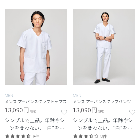
ル。
MEN
MEN
メンズ:アーバンスクラブトップス
メンズ:アーバンスクラブパンツ
13,090
円
13,090
円
(税込)
(税込)
シンプルで上品。年齢やシ
シンプルで上品。年齢やシ
ーンを問わない、"白"を追
ーンを問わない、"白"を追
求したクラシコの定番モデ
求したクラシコの定番モデ
9件
8件