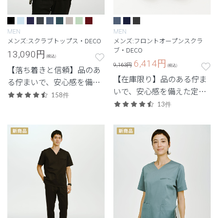
MEN
MEN
メンズ:スクラブトップス・DECO
メンズ:フロントオープンスクラ
ブ・DECO
13,090
円
(税込)
6,414
円
9,163円
(税込)
【落ち着きと信頼】品のあ
【在庫限り】品のある佇ま
る佇まいで、安心感を備え
いで、安心感を備えた定番
た定番シリーズ。
158件
シリーズ。
13件