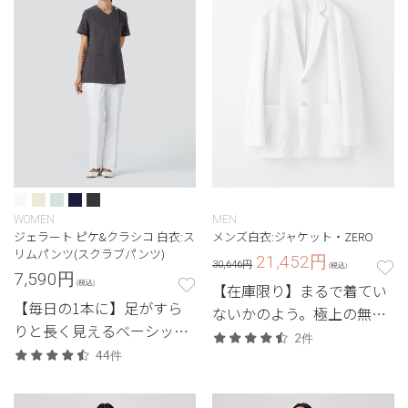
WOMEN
MEN
ジェラート ピケ&クラシコ 白衣:ス
メンズ白衣:ジャケット・ZERO
リムパンツ(スクラブパンツ)
21,452
円
30,646円
(税込)
7,590
円
(税込)
【在庫限り】まるで着てい
【毎日の1本に】足がすら
ないかのよう。極上の無重
りと長く見えるベーシック
力体験を味わう次世代シリ
2件
なデザイン。
44件
ーズ。