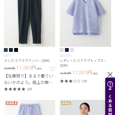
MEN
WOMEN
メンズ:スクラブパンツ・ZERO
レディース:スクラブトップス・
ZERO
11,265
円
16,093円
(税込)
11,265
円
16,093円
(税込)
【在庫限り】まるで着てい
ないかのよう。極上の無重
1件
力体験を味わう次世代シリ
2件
よくある質問はこちら
ーズ。