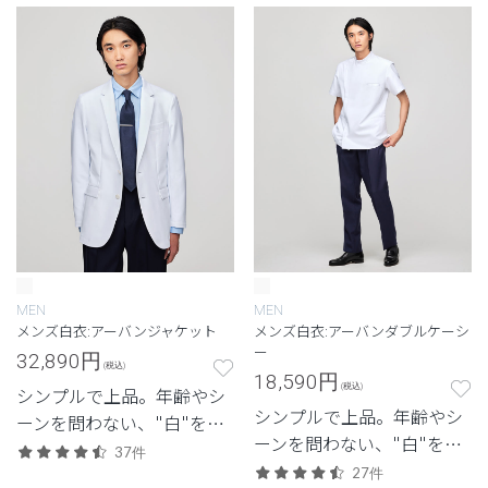
MEN
MEN
メンズ白衣:アーバンジャケット
メンズ白衣:アーバンダブルケーシ
ー
32,890
円
(税込)
18,590
円
(税込)
シンプルで上品。年齢やシ
シンプルで上品。年齢やシ
ーンを問わない、"白"を追
ーンを問わない、"白"を追
求したクラシコの定番モデ
37件
求したクラシコの定番モデ
ル。
27件