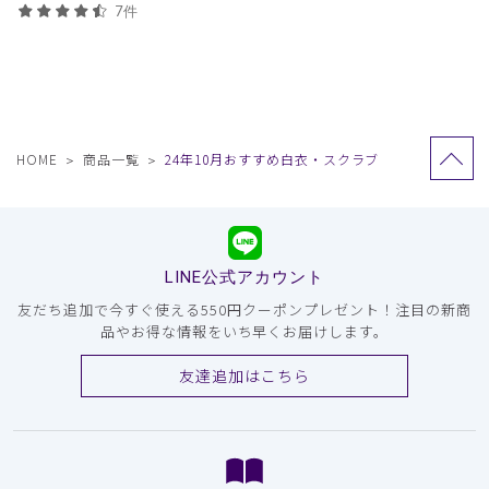
求したクラシコの定番モデ
7件
ル。
HOME
商品一覧
24年10月おすすめ白衣・スクラブ
LINE公式アカウント
友だち追加で今すぐ使える550円クーポンプレゼント！注目の新商
品やお得な情報をいち早くお届けします。
友達追加はこちら