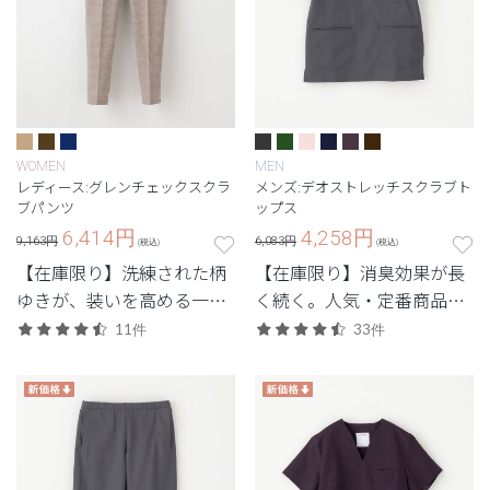
WOMEN
MEN
レディース:グレンチェックスクラ
メンズ:デオストレッチスクラブト
ブパンツ
ップス
6,414
円
4,258
円
9,163円
6,083円
(税込)
(税込)
【在庫限り】洗練された柄
【在庫限り】消臭効果が長
ゆきが、装いを高める一
く続く。人気・定番商品の
着。人気の名品が特別復
デオをアップデートした機
11件
33件
刻。
能性スクラブ。