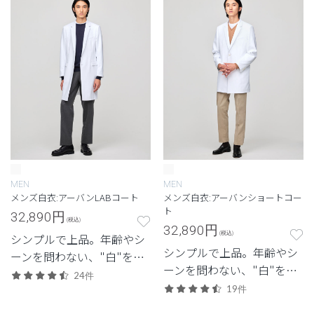
MEN
MEN
メンズ白衣:アーバンLABコート
メンズ白衣:アーバンショートコー
ト
32,890
円
(税込)
32,890
円
(税込)
シンプルで上品。年齢やシ
シンプルで上品。年齢やシ
ーンを問わない、"白"を追
ーンを問わない、"白"を追
求したクラシコの定番モデ
24件
求したクラシコの定番モデ
ル。
19件
ル。