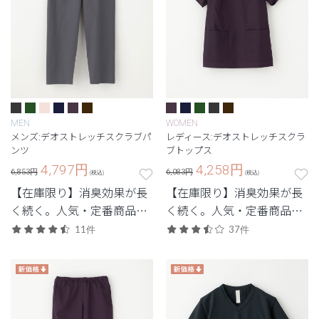
MEN
WOMEN
メンズ:デオストレッチスクラブパ
レディース:デオストレッチスクラ
ンツ
ブトップス
4,797
円
4,258
円
6,853円
6,083円
(税込)
(税込)
【在庫限り】消臭効果が長
【在庫限り】消臭効果が長
く続く。人気・定番商品の
く続く。人気・定番商品の
デオをアップデートした機
デオをアップデートした機
11件
37件
能性スクラブ。
能性スクラブ。