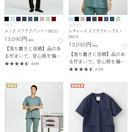
MEN
WOMEN
メンズ:スクラブパンツ・DECO
レディース:スクラブトップス・
DECO
13,090
円
(税込)
13,090
円
(税込)
【落ち着きと信頼】品のあ
【落ち着きと信頼】品のあ
る佇まいで、安心感を備え
る佇まいで、安心感を備え
た定番シリーズ。
46件
た定番シリーズ。
63件