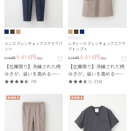
MEN
WOMEN
メンズ:グレンチェックスクラブパ
レディース:グレンチェックスクラ
ンツ
ブトップス
6,414
円
6,414
円
9,163円
9,163円
(税込)
(税込)
【在庫限り】洗練された柄
【在庫限り】洗練された柄
ゆきが、装いを高める一
ゆきが、装いを高める一
着。人気の名品が特別復
着。人気の名品が特別復
7件
21件
刻。
刻。