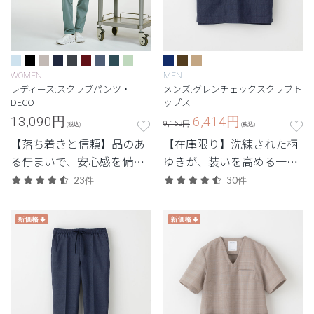
WOMEN
MEN
レディース:スクラブパンツ・
メンズ:グレンチェックスクラブト
DECO
ップス
13,090
円
6,414
円
9,163円
(税込)
(税込)
【落ち着きと信頼】品のあ
【在庫限り】洗練された柄
る佇まいで、安心感を備え
ゆきが、装いを高める一
た定番シリーズ。
着。人気の名品が特別復
23件
30件
刻。