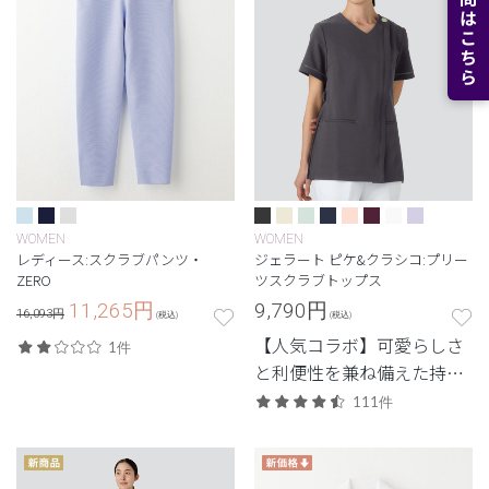
WOMEN
WOMEN
レディース:スクラブパンツ・
ジェラート ピケ&クラシコ:プリー
ZERO
ツスクラブトップス
11,265
円
9,790
円
16,093円
(税込)
(税込)
【人気コラボ】可愛らしさ
1件
と利便性を兼ね備えた持っ
ておきたいジップタイプ。
111件