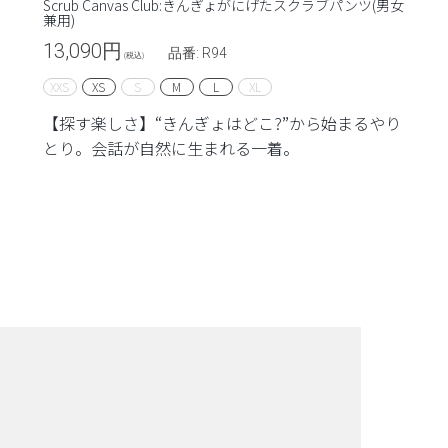
Scrub Canvas Club:きんぎょがにげたスクラブパンツ(男女
兼用)
13,090
円
品番: R94
(税込)
XXS
XS
S
M
L
XL
【探す楽しさ】“きんぎょはどこ?”から始まるやり
とり。会話が自然に生まれる一着。
。