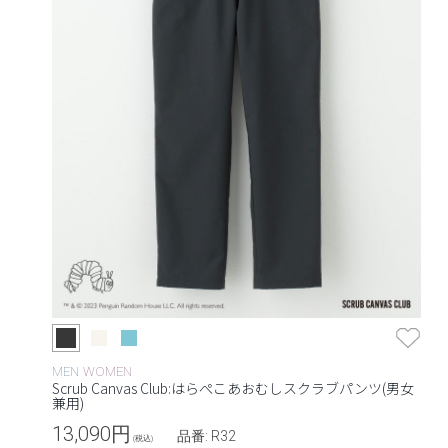
MEN
WOMEN
Scrub Canvas Club:はらぺこあおむしスクラブパンツ(男女
兼用)
13,090
円
品番: R32
(税込)