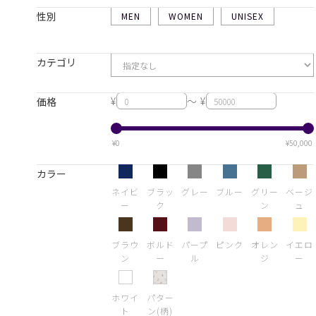
性別
MEN
WOMEN
UNISEX
カテゴリ
¥
～ ¥
価格
¥0
¥50,000
カラー
ネイビ
ブラッ
グレー
ブルー
グリー
ベージ
ー
ク
ン
ュ
ブラウ
ボルド
パープ
ピンク
オレン
イエロ
ン
ー
ル
ジ
ー
ホワイ
パター
ト
ン(柄)