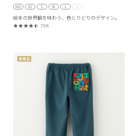
XXS
XS
S
M
L
XL
絵本の世界観を味わう、色とりどりのデザイン。
72件