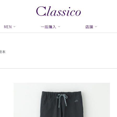
MEN
一括購入
店舗
絵本