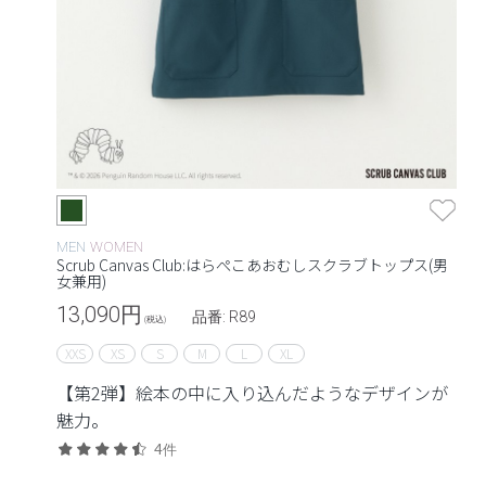
MEN
WOMEN
Scrub Canvas Club:はらぺこあおむしスクラブトップス(男
女兼用)
13,090
円
品番: R89
(税込)
XXS
XS
S
M
L
XL
【第2弾】絵本の中に入り込んだようなデザインが
魅力。
4件