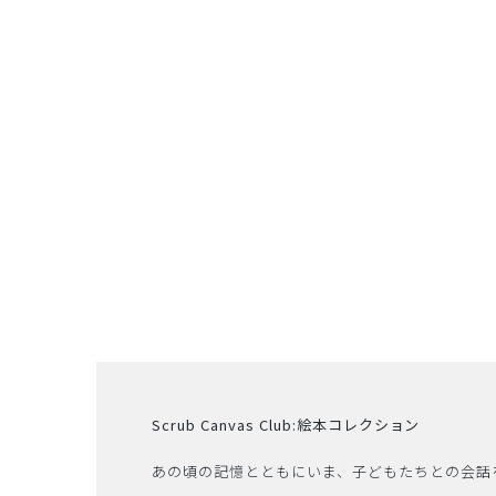
Scrub Canvas Club:絵本コレクション
あの頃の記憶とともにいま、子どもたちとの会話