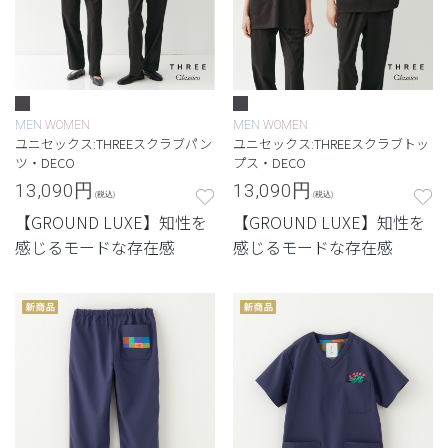
MEN
WOMEN
MEN
WOMEN
ユニセックス:THREEスクラブパン
ユニセックス:THREEスクラブトッ
ツ・DECO
プス・DECO
13,090
円
13,090
円
(税込)
(税込)
【GROUND LUXE】知性を
【GROUND LUXE】知性を
感じるモードな存在感
感じるモードな存在感