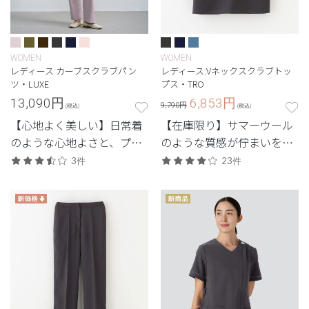
WOMEN
WOMEN
レディース:カーブスクラブパン
レディース:Vネックスクラブトッ
ツ・LUXE
プス・TRO
13,090
円
6,853
円
9,790円
(税込)
(税込)
【心地よく美しい】日常着
【在庫限り】サマーウール
のような心地よさと、プロ
のような質感が佇まいをス
フェッショナルにふさわし
マートに引き立てるTRO(ト
3件
23件
い美しさを両立した定番シ
ロ)シリーズ
リーズ。