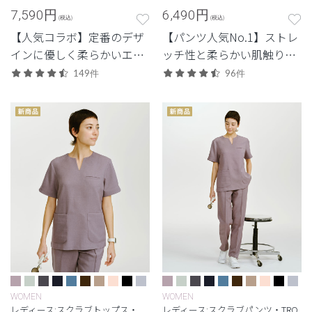
7,590
円
6,490
円
(税込)
(税込)
【人気コラボ】定番のデザ
【パンツ人気No.1】ストレ
インに優しく柔らかいエッ
ッチ性と柔らかい肌触り、
センスをプラス。
毎日履きたくなる1本。
149件
96件
WOMEN
WOMEN
レディース:スクラブトップス・
レディース:スクラブパンツ・TRO