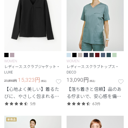
WOMEN
WOMEN
レディース:スクラブジャケット・
レディース:スクラブトップス・
LUXE
DECO
15,323
円
13,090
円
21,890円
(税込)
(税込)
【心地よく美しい】着るた
【落ち着きと信頼】品のあ
びに、やさしく包まれる上
る佇まいで、安心感を備え
質感。ストレッチ性で快適
た定番シリーズ。
5件
63件
な定番シリーズ「LUXE(リ
ュクス)」。