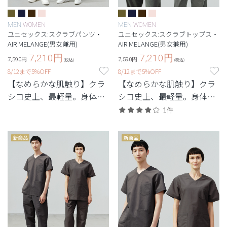
MEN
WOMEN
MEN
WOMEN
ユニセックス:スクラブパンツ・
ユニセックス:スクラブトップス・
AIR MELANGE(男女兼用)
AIR MELANGE(男女兼用)
7,210
円
7,210
円
7,590円
7,590円
(税込)
(税込)
8/12まで5%OFF
8/12まで5%OFF
【なめらかな肌触り】クラ
【なめらかな肌触り】クラ
シコ史上、最軽量。身体の
シコ史上、最軽量。身体の
スムーズな動作をサポー
スムーズな動作をサポー
1件
ト。
ト。