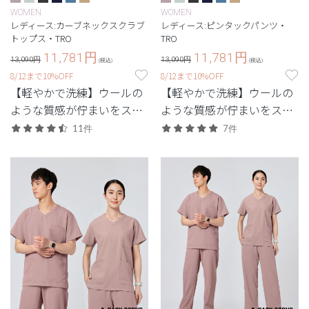
WOMEN
WOMEN
レディース:カーブネックスクラブ
レディース:ピンタックパンツ・
トップス・TRO
TRO
11,781
円
11,781
円
13,090円
13,090円
(税込)
(税込)
8/12まで10%OFF
8/12まで10%OFF
【軽やかで洗練】ウールの
【軽やかで洗練】ウールの
ような質感が佇まいをスマ
ような質感が佇まいをスマ
ートに引き立てる定番シリ
ートに引き立てる定番シリ
11件
7件
ーズ。
ーズ。