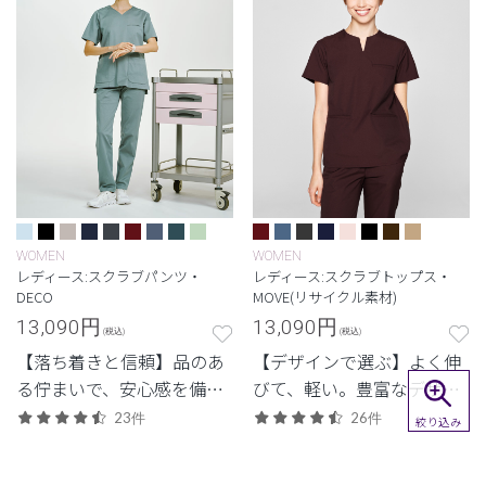
WOMEN
WOMEN
レディース:スクラブパンツ・
レディース:スクラブトップス・
DECO
MOVE(リサイクル素材)
13,090
円
13,090
円
(税込)
(税込)
【落ち着きと信頼】品のあ
【デザインで選ぶ】よく伸
る佇まいで、安心感を備え
びて、軽い。豊富なデザイ
た定番シリーズ。
ンから選べる、動きやすさ
23件
26件
絞り込み
と佇まいを備えた高機能モ
デル。