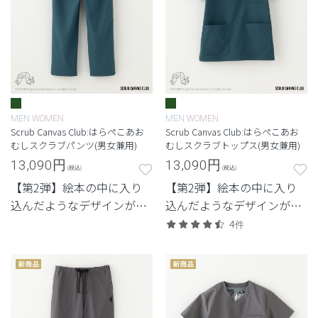
MEN
WOMEN
MEN
WOMEN
Scrub Canvas Club:はらぺこあお
Scrub Canvas Club:はらぺこあお
むしスクラブパンツ(男女兼用)
むしスクラブトップス(男女兼用)
13,090
円
13,090
円
(税込)
(税込)
【第2弾】絵本の中に入り
【第2弾】絵本の中に入り
込んだようなデザインが魅
込んだようなデザインが魅
力。
力。
4件