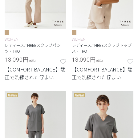
WOMEN
WOMEN
レディース:THREEスクラブパン
レディース:THREEスクラブトップ
ツ・TRO
ス・TRO
13,090
円
13,090
円
(税込)
(税込)
【COMFORT BALANCE】端
【COMFORT BALANCE】端
正で洗練された佇まい
正で洗練された佇まい