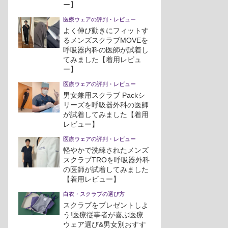
ー】
医療ウェアの評判・レビュー
よく伸び動きにフィットす
るメンズスクラブMOVEを
呼吸器内科の医師が試着し
てみました【着用レビュ
ー】
医療ウェアの評判・レビュー
男女兼用スクラブ Packシ
リーズを呼吸器外科の医師
が試着してみました【着用
レビュー】
医療ウェアの評判・レビュー
軽やかで洗練されたメンズ
スクラブTROを呼吸器外科
の医師が試着してみました
【着用レビュー】
白衣・スクラブの選び方
スクラブをプレゼントしよ
う!医療従事者が喜ぶ医療
ウェア選び&男女別おすす