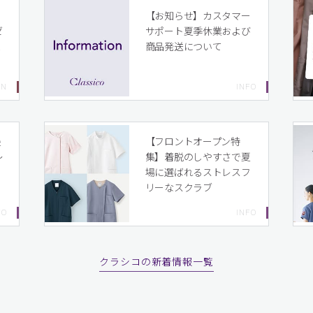
イ
【お知らせ】カスタマー
ゼ
サポート夏季休業および
ま
商品発送について
り
最
【フロントオープン特
〜
集】着脱のしやすさで夏
場に選ばれるストレスフ
リーなスクラブ
クラシコの新着情報一覧