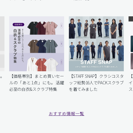
を。
【価格帯別】まとめ買いセー
【STAFF SNAP】クラシコスタ
【
ルの「あと1点」にも。活躍
ッフ総勢16人でPACKスクラブ
イ
必至の白衣&スクラブ特集
を着てみました
ス
おすすめ情報一覧