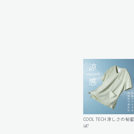
COOL TECH 涼しさの秘
は?