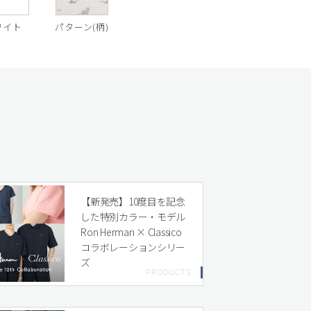
ワイト
パターン(柄)
【新発売】10度目を記念
した特別カラー・モデル
Ron Herman × Classico
コラボレーションシリー
ズ