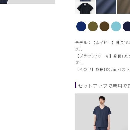
カーキ
モデル：【ネイビー】身長184cm
ズ:L
【ブラウン/カーキ】身長185c
ズ:L
【その他】身長180cm バスト9
セットアップで着用で