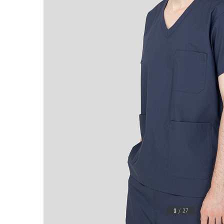
1
/
27