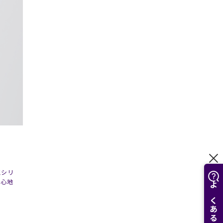
気シリ
着心地