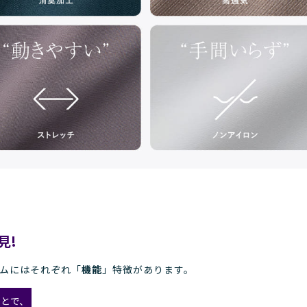
見!
ムには
それぞれ「
機能
」特徴があります。
ことで、