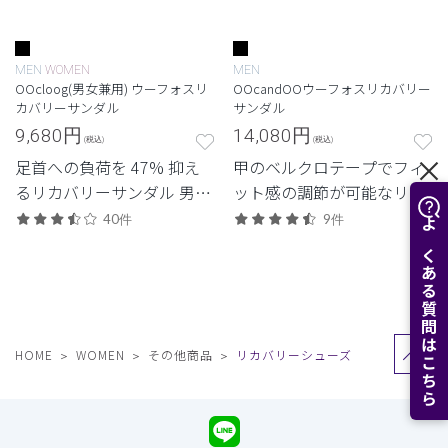
MEN
WOMEN
MEN
OOcloog(男女兼用) ウーフォスリ
OOcandOOウーフォスリカバリー
カバリーサンダル
サンダル
9,680
円
14,080
円
(税込)
(税込)
足首への負荷を 47% 抑え
甲のベルクロテープでフィ
るリカバリーサンダル 男女
ット感の調節が可能なリカ
兼用クロッグサンダルモデ
バリーシューズ。足首への
40件
9件
よくある質問はこちら
ル「OOcloog」
負荷を47%抑える、医療現
場でも重宝する一足。
HOME
WOMEN
その他商品
リカバリーシューズ