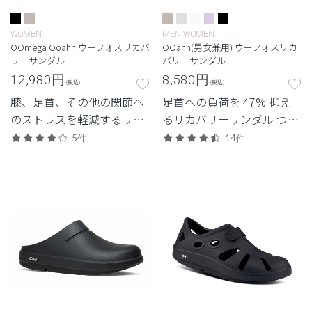
WOMEN
MEN
WOMEN
OOmega Ooahh ウーフォスリカバ
OOahh(男女兼用) ウーフォスリカ
リーサンダル
バリーサンダル
12,980
円
8,580
円
(税込)
(税込)
膝、足首、その他の関節へ
足首への負荷を 47% 抑え
のストレスを軽減するリカ
るリカバリーサンダル つま
バリーサンダル 厚底のシャ
先なしの男女兼用モデル
5件
14件
ワーサンダルタイプ
「OOahh」