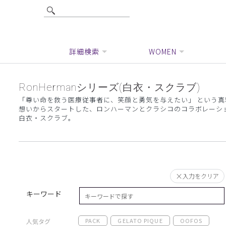
詳細検索
WOMEN
RonHermanシリーズ(白衣・スクラブ)
「尊い命を救う医療従事者に、笑顔と勇気を与えたい」 という真
想いからスタートした、ロンハーマンとクラシコのコラボレーシ
白衣・スクラブ。
入力をクリア
キーワード
PACK
GELATO PIQUE
OOFOS
人気タグ