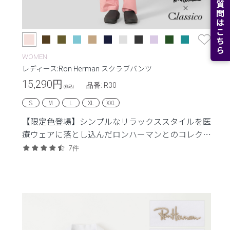
よくある質問はこちら
WOMEN
レディース:Ron Herman スクラブパンツ
15,290
円
品番: R30
(税込)
S
M
L
XL
XXL
【限定色登場】シンプルなリラックススタイルを医
療ウェアに落とし込んだロンハーマンとのコレクシ
ョン。
7件