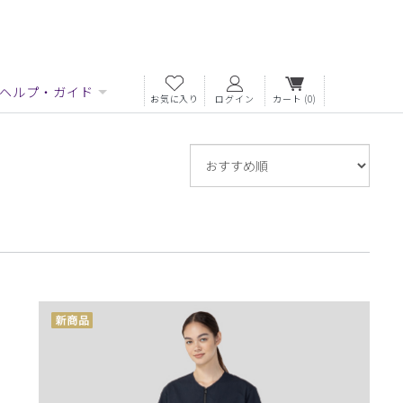
ヘルプ・ガイド
お気に入り
ログイン
カート
(0)
並
び
替
え