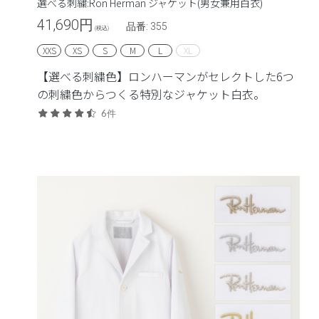
選べる刺繍:Ron Herman ジャケット(男女兼用白衣)
41,690
円
品番: 355
(税込)
XXS
XS
S
M
L
XL
【選べる刺繍色】ロンハーマンがセレクトした6つ
の刺繍色からつくる特別なジャケット白衣。
6件