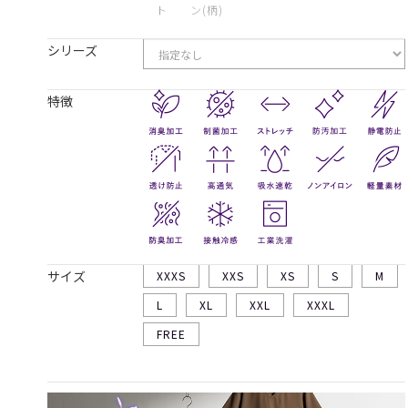
ト
ン(柄)
シリーズ
特徴
サイズ
XXXS
XXS
XS
S
M
L
XL
XXL
XXXL
FREE