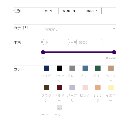
性別
MEN
WOMEN
UNISEX
カテゴリ
¥
～ ¥
価格
¥0
¥50,000
カラー
ネイビ
ブラッ
グレー
ブルー
グリー
ベージ
ー
ク
ン
ュ
ブラウ
ボルド
パープ
ピンク
オレン
イエロ
ン
ー
ル
ジ
ー
ホワイ
パター