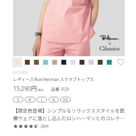
WOMEN
レディース:Ron Herman スクラブトップス
15,290
円
品番: R29
(税込)
S
M
L
XL
XXL
【限定色登場】シンプルなリラックススタイルを医
療ウェアに落とし込んだロンハーマンとのコレクシ
ョン。
38件