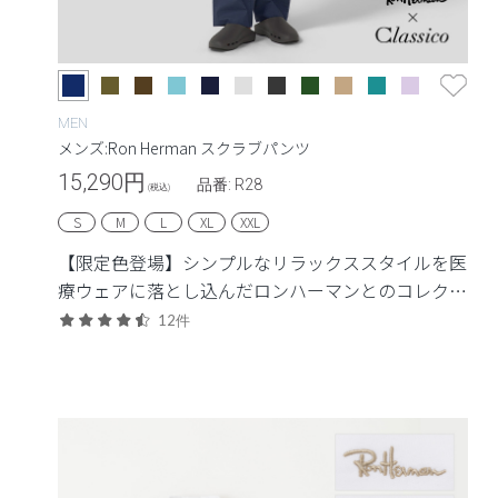
MEN
メンズ:Ron Herman スクラブパンツ
15,290
円
品番: R28
(税込)
S
M
L
XL
XXL
【限定色登場】シンプルなリラックススタイルを医
療ウェアに落とし込んだロンハーマンとのコレクシ
ョン。
12件