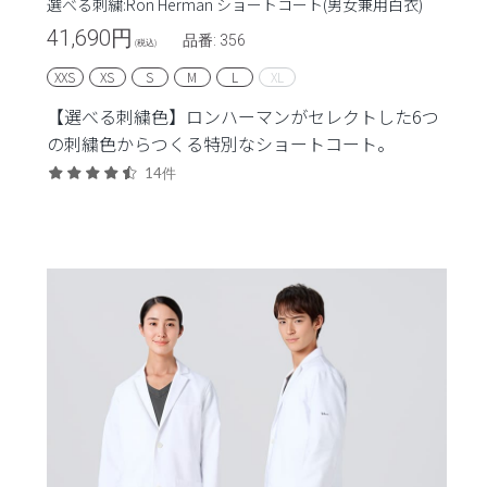
選べる刺繍:Ron Herman ショートコート(男女兼用白衣)
41,690
円
品番: 356
(税込)
XXS
XS
S
M
L
XL
【選べる刺繍色】ロンハーマンがセレクトした6つ
の刺繍色からつくる特別なショートコート。
14件