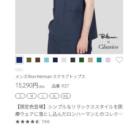
MEN
メンズ:Ron Herman スクラブトップス
15,290
円
品番: R27
(税込)
S
M
L
XL
XXL
【限定色登場】シンプルなリラックススタイルを医
療ウェアに落とし込んだロンハーマンとのコレクシ
ョン。
74件