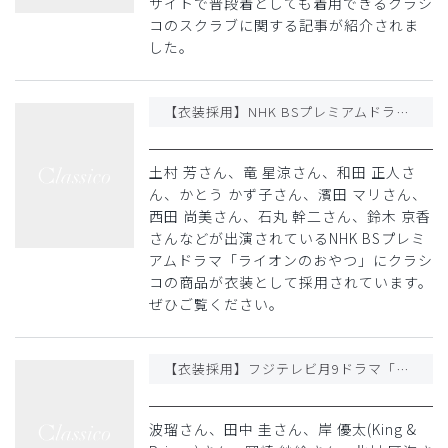
サイトで普段着としても着用できるクラシ
コのスクラブに関する記事が紹介されま
した。
【衣装採用】NHK BSプレミアムドラマ「ライオンのおやつ」衣装にクラシコが採用
土村 芳さん、竜 星涼さん、和田 正人さ
ん、かとう かず子さん、濱田 マリさん、
西田 尚美さん、石丸 幹二さん、鈴木 京香
さんなどが出演されているNHK BSプレミ
アムドラマ「ライオンのおやつ」にクラシ
コの商品が衣装として採用されています。
ぜひご覧ください。
【衣装採用】フジテレビ月9ドラマ「ナイト・ドクター」衣装にクラシコが採用
波瑠さん、田中 圭さん、岸 優太(King &