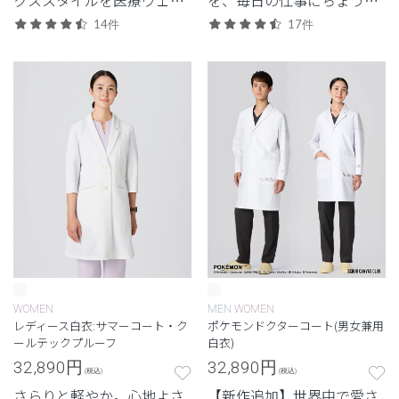
に落とし込んだロンハーマ
よく。日常使いしやすいプ
14件
17件
ンとのコレクション。ファ
ライスも魅力。
ッション性と機能性を兼ね
備えたドクターコート。
WOMEN
MEN
WOMEN
レディース白衣:サマーコート・ク
ポケモンドクターコート(男女兼用
ールテックプルーフ
白衣)
32,890
円
32,890
円
(税込)
(税込)
さらりと軽やか。心地よさ
【新作追加】世界中で愛さ