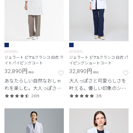
WOMEN
WOMEN
ジェラート ピケ&クラシコ 白衣:ラ
ジェラート ピケ&クラシコ 白衣:パ
イトパイピングコート
イピングショートコート
32,890
円
32,890
円
(税込)
(税込)
あなたらしい自然なおしゃ
大人っぽさと可愛らしさを
れを楽しむ。大人っぽさの
叶える。優しい印象のショ
あるベーシックなデザイ
ートコート。
24件
3件
ン。