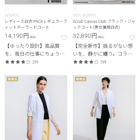
WOMEN
MEN
WOMEN
レディース白衣:PACKレギュラーフ
Scrub Canvas Club:ブラック・ジャ
ィットテーラードコート
ックコート(男女兼用白衣)
14,190
円
32,890
円
(税込)
(税込)
【ゆったり設計】高品質
【完全新作】揺るがない想
を、毎日の仕事にちょうど
いを、静かに纏う。コラボ
よく。日常使いしやすいプ
レーション初の白衣。
2件
3件
ライスも魅力。