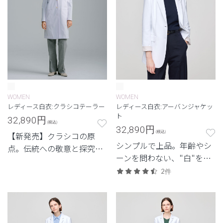
WOMEN
WOMEN
レディース白衣:クラシコテーラー
レディース白衣:アーバンジャケッ
ト
32,890
円
(税込)
32,890
円
(税込)
【新発売】クラシコの原
シンプルで上品。年齢やシ
点。伝統への敬意と探究心
ーンを問わない、"白"を追
から生まれたシグネチャー
求したクラシコの定番モデ
シリーズ。
2件
ル。