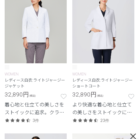
WOMEN
WOMEN
レディース白衣:ライトジャージー
レディース白衣:ライトジャージー
ジャケット
ショートコート
32,890
円
32,890
円
(税込)
(税込)
着心地と仕立ての美しさを
より快適な着心地と仕立て
ストイックに追求。クラシ
の美しさをストイックに追
コしか生み出せない、新素
求した、クラシコにしか生
3件
23件
材のジャケット白衣。
み出せない白衣。新素材
「ライトジャージー」のレ