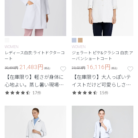
WOMEN
WOMEN
レディース白衣:ライトドクターコ
ジェラート ピケ&クラシコ 白衣:ア
ート
ーバンショートコート
21,483
円
16,116
円
30,690円
23,023円
(税込)
(税込)
【在庫限り】軽さが身体に
【在庫限り】大人っぽいテ
心地よい。蒸し暑い現場で
イストだけど可愛らしさも
重宝する軽量モデル。
ひと匙。裏地の花柄がポイ
17件
15件
ント。