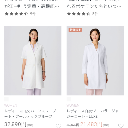
が年中叶う定番・高機能シ
れるポケモンたちといつも
リーズ。
一緒に。コレクション初の
9件
8件
白衣。
WOMEN
WOMEN
レディース白衣:ハーフスリーブコ
レディース白衣:ノーカラージャー
ート・クールテックプルーフ
ジーコート・LUXE
32,890
円
21,483
円
30,690円
(税込)
(税込)