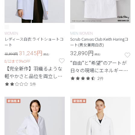
WOMEN
MEN
WOMEN
レディース白衣:ライトショートコ
Scrub Canvas Club:Keith Haringコ
ート
ート(男女兼用白衣)
31,245
円
32,890
円
32,890円
(税込)
(税込)
8/12まで5%OFF
“自由”と“希望”のアートが
【完全新作】羽織るような
日々の現場にエネルギーを
軽やかさと品位を両立し
もたらす。キース・ヘリン
2件
た、最軽量級の白衣。
1件
グのコレクション。