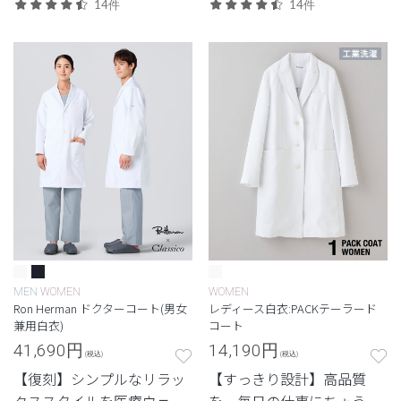
に落とし込んだロンハーマ
刺繍色からつくる特別なド
14件
14件
ンとのコレクション。立っ
クターコート。
ても座っても美しい丈感の
ショートコート。
MEN
WOMEN
WOMEN
Ron Herman ドクターコート(男女
レディース白衣:PACKテーラード
兼用白衣)
コート
41,690
円
14,190
円
(税込)
(税込)
【復刻】シンプルなリラッ
【すっきり設計】高品質
クススタイルを医療ウェア
を、毎日の仕事にちょうど