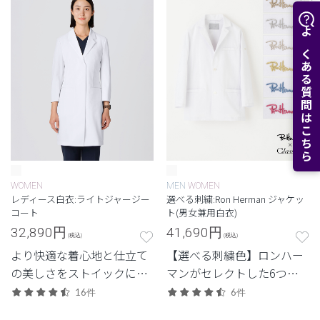
ディースショートコート。
よくある質問はこちら
WOMEN
MEN
WOMEN
レディース白衣:ライトジャージー
選べる刺繍:Ron Herman ジャケッ
コート
ト(男女兼用白衣)
32,890
円
41,690
円
(税込)
(税込)
より快適な着心地と仕立て
【選べる刺繍色】ロンハー
の美しさをストイックに追
マンがセレクトした6つの
求した、クラシコにしか生
刺繍色からつくる特別なジ
16件
6件
み出せない白衣。新素材
ャケット白衣。