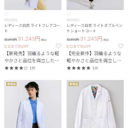
WOMEN
WOMEN
レディース白衣:ライトフレアコー
レディース白衣:ライトダブルベン
ト
トショートコート
31,245
円
31,245
円
32,890円
32,890円
(税込)
(税込)
8/12まで5%OFF
8/12まで5%OFF
【新発売】羽織るような軽
【完全新作】羽織るような
やかさと品位を両立した、
軽やかさと品位を両立し
最軽量級の白衣。
た、最軽量級の白衣。
1件
1件