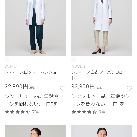
WOMEN
WOMEN
レディース白衣:アーバンショート
レディース白衣:アーバンLABコー
コート
ト
32,890
円
32,890
円
(税込)
(税込)
シンプルで上品。年齢やシ
シンプルで上品。年齢やシ
ーンを問わない、"白"を追
ーンを問わない、"白"を追
求したクラシコの定番モデ
求したクラシコの定番モデ
7件
9件
ル。
ル。