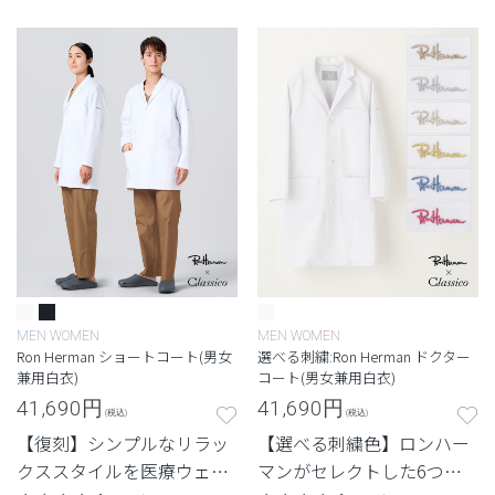
ンとのコレクション。 カジ
ョートコート。
ュアルさと品格を両立させ
たジャケット白衣。
MEN
WOMEN
MEN
WOMEN
Ron Herman ショートコート(男女
選べる刺繍:Ron Herman ドクター
兼用白衣)
コート(男女兼用白衣)
41,690
円
41,690
円
(税込)
(税込)
【復刻】シンプルなリラッ
【選べる刺繍色】ロンハー
クススタイルを医療ウェア
マンがセレクトした6つの