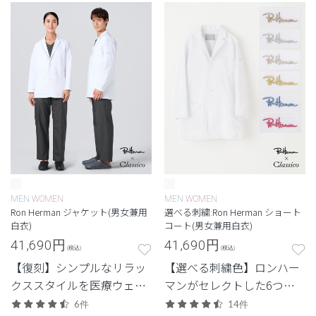
「ライトジャージー」のレ
ディースドクターコート。
MEN
WOMEN
MEN
WOMEN
Ron Herman ジャケット(男女兼用
選べる刺繍:Ron Herman ショート
白衣)
コート(男女兼用白衣)
41,690
円
41,690
円
(税込)
(税込)
【復刻】シンプルなリラッ
【選べる刺繍色】ロンハー
クススタイルを医療ウェア
マンがセレクトした6つの
に落とし込んだロンハーマ
刺繍色からつくる特別なシ
6件
14件