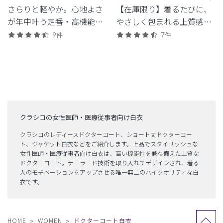
さらりと軽やか。心地よさ
【在庫限り】着るたびに、
が年中叶う定番・高機能シ
やさしく包まれる上質感。
リーズ。
ストレッチ性で快適な定番
9件
7件
シリーズ「LUXE(リュク
ス)」。
クラシコの女性医師・医療従事者向け白衣
クラシコのレディースドクターコート、ショート丈ドクターコー
ト、ジャケット白衣などをご紹介します。上品でスタイリッシュな
女性医師・医療従事者向け白衣は、高い機能性を兼ね備えた上質な
ドクターコート。テーラード技術を取り入れてデザインされ、着る
人のモチベーションをアップさせる唯一無二のハイクオリティな白
衣です。
HOME
WOMEN
ドクターコート白衣