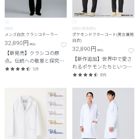
MEN
MEN
WOMEN
メンズ白衣:クラシコテーラー
ポケモンドクターコート(男女兼用
白衣)
32,890
円
(税込)
32,890
円
(税込)
【新発売】クラシコの原
【新作追加】世界中で愛さ
点。伝統への敬意と探究心
れるポケモンたちといつも
から生まれたシグネチャー
5件
一緒に。コレクション初の
シリーズ。
8件
白衣。