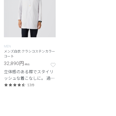
MEN
メンズ白衣:クラシコステンカラー
コート
32,890
円
(税込)
立体感のある襟でスタイリ
ッシュな着こなしに。 過去
の人気モデルが復刻。
13件