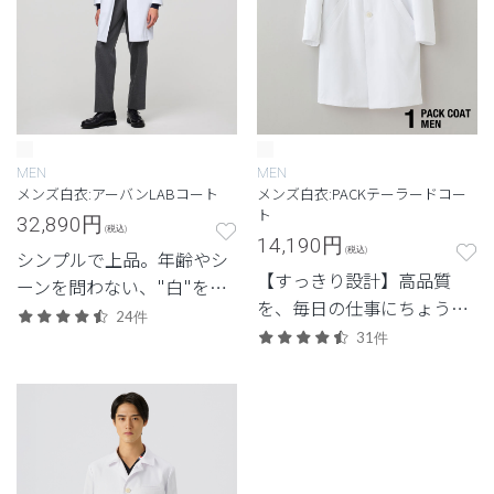
MEN
MEN
メンズ白衣:アーバンLABコート
メンズ白衣:PACKテーラードコー
ト
32,890
円
(税込)
14,190
円
(税込)
シンプルで上品。年齢やシ
【すっきり設計】高品質
ーンを問わない、"白"を追
を、毎日の仕事にちょうど
求したクラシコの定番モデ
24件
よく。日常使いしやすいプ
ル。
31件
ライスも魅力。