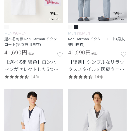
MEN
WOMEN
MEN
WOMEN
選べる刺繍:Ron Herman ドクター
Ron Herman ドクターコート(男女
コート(男女兼用白衣)
兼用白衣)
41,690
円
41,690
円
(税込)
(税込)
【選べる刺繍色】ロンハー
【復刻】シンプルなリラッ
マンがセレクトした6つの
クススタイルを医療ウェア
刺繍色からつくる特別なド
に落とし込んだロンハーマ
14件
14件
クターコート。
ンとのコレクション。ファ
ッション性と機能性を兼ね
備えたドクターコート。