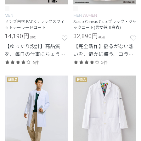
MEN
MEN
WOMEN
メンズ白衣:PACKリラックスフィ
Scrub Canvas Club:ブラック・ジャ
ットテーラードコート
ックコート(男女兼用白衣)
14,190
円
32,890
円
(税込)
(税込)
【ゆったり設計】高品質
【完全新作】揺るがない想
を、毎日の仕事にちょうど
いを、静かに纏う。コラボ
よく。日常使いしやすいプ
レーション初の白衣。
6件
3件
ライスも魅力。