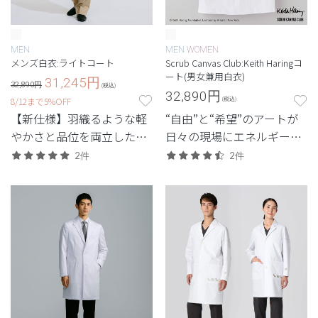
MEN
MEN
WOMEN
メンズ白衣:ライトコート
Scrub Canvas Club:Keith Haringコ
ート(男女兼用白衣)
31,245
円
32,890円
(税込)
32,890
円
8/12まで5%OFF
(税込)
【新仕様】羽織るような軽
“自由”と“希望”のアートが
やかさと品位を両立した、
日々の現場にエネルギーを
最軽量級の白衣。
もたらす。キース・ヘリン
2件
2件
グのコレクション。