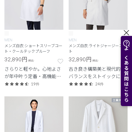
MEN
MEN
メンズ白衣:ショートスリーブコー
メンズ白衣:ライトジャージーコー
ト・クールテックプルーフ
ト
よくある質問はこちら
32,890
円
32,890
円
(税込)
(税込)
さらりと軽やか。心地よさ
古き良き構築美と現代的な
が年中叶う定番・高機能シ
バランスをストイックに追
リーズ。
求した、クラシコにしか生
19件
24件
み出せない白衣。新素材
「ライトジャージー」のメ
ンズドクターコート。