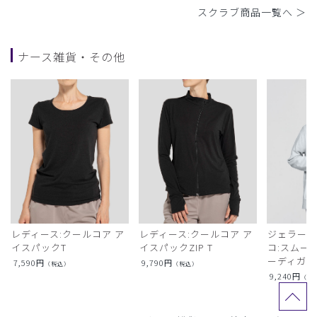
スクラブ商品一覧へ ＞
ナース雑貨・その他
レディース:クールコア ア
レディース:クールコア ア
ジェラート
イスパックT
イスパックZIP T
コ:スムー
ーディガン
7,590
円
9,790
円
（税込）
（税込）
9,240
円
（税