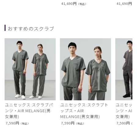
41,690
円
41,690
円
（税込）
（
おすすめのスクラブ
ユニセックス:スクラブパ
ユニセックス:スクラブト
ユニセック
ンツ・AIR MELANGE(男
ップス・AIR
ンツ・AIR L
女兼用)
MELANGE(男女兼用)
女兼用)
7,590
円
7,590
円
7,590
円
（税込）
（税込）
（税