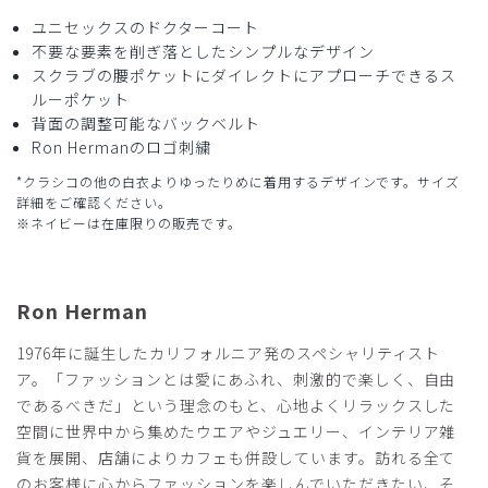
ご購入者様
ユニセックスのドクターコート
購入確認済み
不要な要素を削ぎ落としたシンプルなデザイン
スクラブの腰ポケットにダイレクトにアプローチできるス
年齢:
40代
身長:
166-170cm
体重:
66-70kg
ルーポケット
記事もよく作りも悪くないですが…フォルムに課題を感じま
背面の調整可能なバックベルト
す。アメリカ人っぽいガタイの人にはいいかもしれないが日
Ron Hermanのロゴ刺繍
本人らしい体型にはあまり向いてないかもしれない。私には
向いてませんでした。
*クラシコの他の白衣よりゆったりめに着用するデザインです。サイズ
詳細をご確認ください。
商品：
357Ron Herman ドクターコート(男女兼用白衣・
※ネイビーは在庫限りの販売です。
刺繍色 ゴールド、ネイビー、オフホワイト)/白/M
役に立った
0
Ron Herman
1976年に誕生したカリフォルニア発のスペシャリティスト
ア。「ファッションとは愛にあふれ、刺激的で楽しく、自由
2025-11-26
であるべきだ」という理念のもと、心地よくリラックスした
ご購入者様
空間に世界中から集めたウエアやジュエリー、インテリア雑
購入確認済み
貨を展開、店舗によりカフェも併設しています。訪れる全て
年齢:
60代
身長:
176-180cm
体重:
76-80kg
のお客様に心からファッションを楽しんでいただきたい、そ