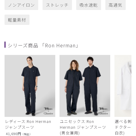
ノンアイロン
ストレッチ
吸水速乾
高通気
軽量素材
シリーズ商品 「Ron Herman」
レディース:Ron Herman
ユニセックス:Ron
選べる刺繍:R
ジャンプスーツ
Herman ジャンプスーツ
ドクターコ
(男女兼用)
白衣)
41,690
円
（税込）