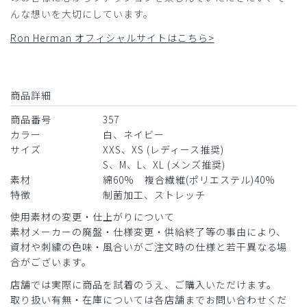
少し生地が厚めですが、ベルト付きでカッコいいです。
んな想いを大切にしています。
商品：
357Ron Herman ドクターコート(男女兼用白衣・
Ron Herman オフィシャルサイトはこちら>
刺繍色 ゴールド、ネイビー、オフホワイト)/白/L
役に立った
0
商品詳細
商品番号
357
​1
​2
​3
カラー
白、ネイビー
サイズ
XXS、XS (レディース推奨)
S、M、L、XL (メンズ推奨)
素材
綿60% 複合繊維(ポリエステル)40%
特徴
制菌加工、ストレッチ
使用素材の変更・仕上がりについて
素材メーカーの廃盤・仕様変更・供給終了等の事由により、
資材や刺繍の色味・風合いがご注文時の仕様と若干異なる場
合がございます。
店舗では実際に商品を試着のうえ、ご購入いただけます。
取り扱い有無・在庫については各店舗までお問い合わせくだ