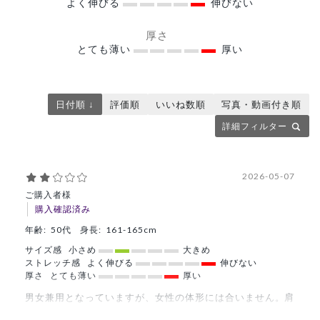
よく伸びる
伸びない
厚さ
とても薄い
厚い
日付順 ↓
評価順
いいね数順
写真・動画付き順
詳細フィルター
2026-05-07
ご購入者様
購入確認済み
年齢:
50代
身長:
161-165cm
サイズ感
小さめ
大きめ
ストレッチ感
よく伸びる
伸びない
厚さ
とても薄い
厚い
男女兼用となっていますが、女性の体形には合いません。肩
幅で合わすとお尻周りが小さいです。また腕も細く、まくれ