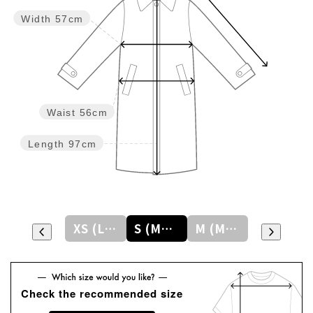
Width
57cm
Waist
56cm
Length
97cm
XXS (LADYS)
XS (LADYS)
S (MENS)
M (MENS)
L (MENS)
Check the recommended size