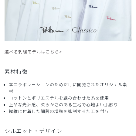
刺繍色 ゴールド、ネイビー、オフホワイト)/白/M
役に立った
0
2026-03-19
選べる刺繍モデルはこちら>
ねこ様
購入確認済み
年齢:
40代
身長:
176-180cm
体重:
76-80kg
素材特徴
着心地も質感も良いです。デザイン的にも満足です。
本コラボレーションのためだけに開発されたオリジナル素
商品：
357Ron Herman ドクターコート(男女兼用白衣・
材
刺繍色 ゴールド、ネイビー、オフホワイト)/白/XL
コットンとポリエステルを組み合わせた糸を使用
上品な光沢感、柔らかさのある生地で心地よい肌触り
役に立った
0
繊維に付着した細菌の増殖を抑制する加工を付与
シルエット・デザイン
2026-02-24