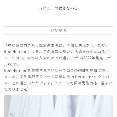
ません。ジャケットのような形で、伸び縮みもせず厚手なの
レビューの続きをみる
で、服の上から着て作業をする白衣としては不向きです。試
着してから買う方がよいです。
商品：
357Ron Herman ドクターコート(男女兼用白衣・
刺繍色 ゴールド、ネイビー、オフホワイト)/白/S
商品説明
役に立った
0
「尊い命に向き合う医療従事者に、笑顔と勇気を与えたい」
Ron Hermanによる、この真摯な想いから始まった本コラボ
レーション。本作は人気のあった過去モデル(2022年発売モデ
ル)です。
2026-03-23
Ron Hermanを象徴するネイビーでロゴの刺繍を左肩に施し
キヨ様
ました。同品番限定でネーム刺繍にRon Hermanセレクトカ
購入確認済み
ラーをお選びいただけます。(*ネーム刺繍は商品価格に含まれ
年齢:
40代
身長:
176-180cm
体重:
71-75kg
ておりません)
ショップコート ワークコートのような感じで求めていたも
のでした
夏用の涼しそうな生地も作っていただけたら嬉しい
商品：
357Ron Herman ドクターコート(男女兼用白衣・