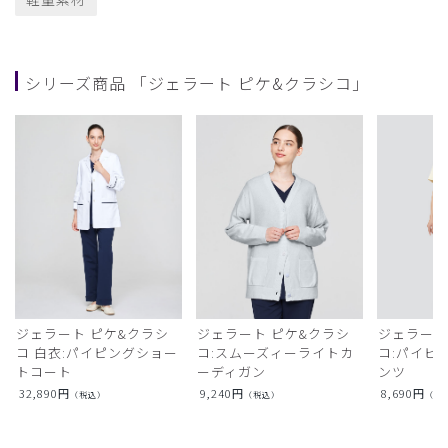
シリーズ商品 「ジェラート ピケ&クラシコ」
ジェラート ピケ&クラシ
ジェラート ピケ&クラシ
ジェラート
コ 白衣:パイピングショー
コ:スムーズィーライトカ
コ:パイピ
トコート
ーディガン
ンツ
32,890
円
9,240
円
8,690
円
（税込）
（税込）
（税