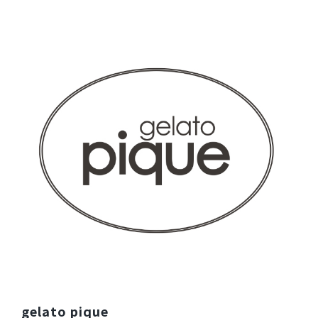
ご購入者様
購入確認済み
年齢:
40代
身長:
156-160cm
体重:
51-55kg
素材について
しいて言うなら…
もう少し硬い素材のものだと
ポケットから出して、ロッカー
等にしまう際にふにゃふにゃ
しないで持ちやすくしまいやすい
と感じました。
商品：
686ジェラート ピケ&クラシコ:スリムペンケー
ス/しろくま/フリー
役に立った
1
​1
​2
​3
gelato pique