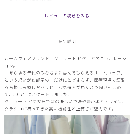
軽くて使いやすいです
ポケットもちょうどいい大きさでした
レビューの続きをみる
商品：
686ジェラート ピケ&クラシコ:スリムペンケー
ス/CAT/フリー
役に立った
0
商品説明
ルームウェアブランド「ジェラート ピケ」とのコラボレーシ
ョン。
2025-04-16
「あらゆる年代のみなさまに喜んでもらえるルームウェア」
ご購入者様
購入確認済み
という想いがお部屋の中だけにとどまらず、医療現場で頑張
る皆様にも癒しやハッピーな気持ちが届くよう願いをこめ
年齢:
40代
身長:
151-155cm
体重:
45kg以下
て、2017年にスタートしました。
見た目もかわいらしく、生地も柔らかいため使いやすいで
ジェラート ピケならではの優しい色味や着心地とデザイン、
す。
クラシコが培ってきた高い機能性と上質さが魅力です。
商品：
686ジェラート ピケ&クラシコ:スリムペンケー
ス/しろくま/フリー
役に立った
0