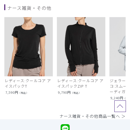
ナース雑貨・その他
レディース:クールコア ア
レディース:クールコア ア
ジェラート
イスパックT
イスパックZIP T
コ:スムー
ーディガン
7,590
円
9,790
円
（税込）
（税込）
9,240
円
（税
ナース雑貨・その他商品一覧へ ＞