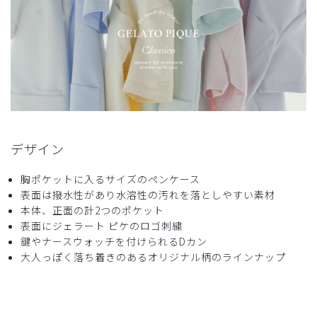
2025-04-03
ご購入者様
購入確認済み
年齢:
30代
身長:
161-165cm
体重:
46-50kg
可愛い♡
デザイン
気分が上がります🎶
小さめなのであまり邪魔にならないのが良いです！
胸ポケットに入るサイズのペンケース
商品：
686ジェラート ピケ&クラシコ:スリムペンケー
表面は撥水性があり水溶性の汚れを落としやすい素材
ス/CAT/フリー
本体、正面の計2つのポケット
表面にジェラート ピケのロゴ刺繍
役に立った
0
鍵やナースウォッチを付けられるDカン
大人っぽく落ち着きのあるオリジナル柄のラインナップ
2024-11-14