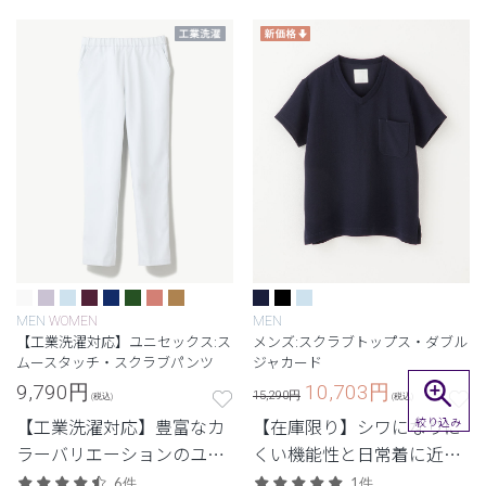
MEN
WOMEN
MEN
【工業洗濯対応】ユニセックス:ス
メンズ:スクラブトップス・ダブル
ムースタッチ・スクラブパンツ
ジャカード
9,790
円
10,703
円
15,290円
(税込)
(税込)
絞り込み
【工業洗濯対応】豊富なカ
【在庫限り】シワになりに
ラーバリエーションのユニ
くい機能性と日常着に近い
セックススクラブ。
デザインを兼ね備えたユニ
6件
1件