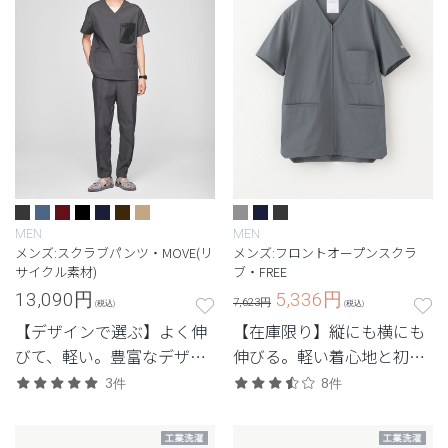
MEN
MEN
メンズ:スクラブパンツ・MOVE(リ
メンズ:フロントオープンスクラ
サイクル素材)
ブ・FREE
13,090
円
5,336
円
7,623円
(税込)
(税込)
【デザインで選ぶ】よく伸
【在庫限り】縦にも横にも
びて、軽い。豊富なデザイ
伸びる。軽い着心地と初め
ンから選べる、動きやすさ
ての1着にもおすすめなシ
3件
8件
と佇まいを備えた高機能モ
ンプルなデザイン。
デル。