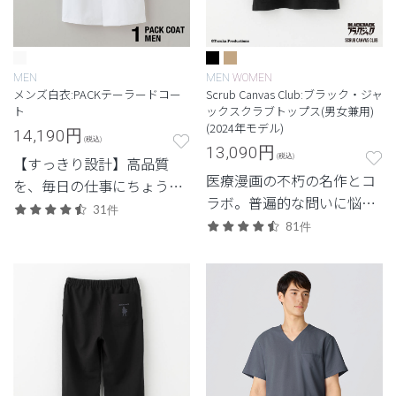
MEN
MEN
WOMEN
メンズ白衣:PACKテーラードコー
Scrub Canvas Club:ブラック・ジャ
ト
ックスクラブトップス(男女兼用)
(2024年モデル)
14,190
円
(税込)
13,090
円
(税込)
【すっきり設計】高品質
医療漫画の不朽の名作とコ
を、毎日の仕事にちょうど
ラボ。普遍的な問いに悩
よく。日常使いしやすいプ
31件
み、挑み続けるBJの信念を
ライスも魅力。
81件
胸に。