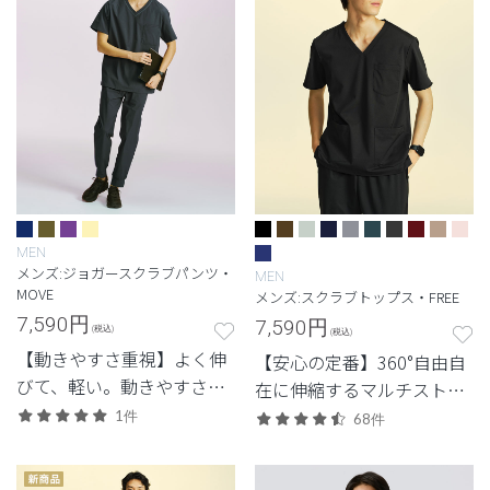
MEN
メンズ:ジョガースクラブパンツ・
MEN
MOVE
メンズ:スクラブトップス・FREE
7,590
円
7,590
円
(税込)
(税込)
【動きやすさ重視】よく伸
【安心の定番】360°自由自
びて、軽い。動きやすさと
在に伸縮するマルチストレ
体感を重視した定番・高機
ッチ素材を使用した定番・
1件
68件
能モデル。
高機能モデル。