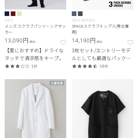
MEN
MEN
WOMEN
メンズ:スクラブパンツ・シアサッ
3PACKスクラブトップス(男女兼
カー
用)
13,090
円
14,190
円
(税込)
(税込)
【夏におすすめ】ドライな
3枚セット/エントリーモデ
タッチで清涼感をキープ。
ルとしても最適なパックシ
リーズ。
1件
58件