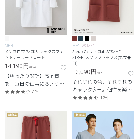
MEN
MEN
WOMEN
メンズ白衣:PACKリラックスフィ
Scrub Canvas Club:SESAME
ットテーラードコート
STREETスクラブトップス(男女兼
用)
14,190
円
(税込)
13,090
円
(税込)
【ゆったり設計】高品質
それぞれの色、それぞれの
を、毎日の仕事にちょうど
キャラクター。個性を楽し
よく。日常使いしやすいプ
6件
みながら、チームとしてひ
ライスも魅力。
12件
とつになるコレクション。