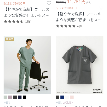
11,781
円
13,090円
8/12まで10%OFF
(税込)
8/12まで10%OFF
【軽やかで洗練】ウールの
【軽やかで洗練】ウールの
ような質感が佇まいをスマ
ような質感が佇まいをスマ
ートに引き立てる定番シリ
18件
ートに引き立てる定番シリ
ーズ。
6件
ーズ。
MEN
MEN
WOMEN