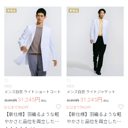
い美しさを両立した定番シ
リーズ。
MEN
MEN
メンズ白衣:ライトショートコート
メンズ白衣:ライトジャケット
31,245
円
31,245
円
32,890円
32,890円
(税込)
(税込)
8/12まで5%OFF
8/12まで5%OFF
【新仕様】羽織るような軽
【新仕様】羽織るような軽
やかさと品位を両立した、
やかさと品位を両立した、