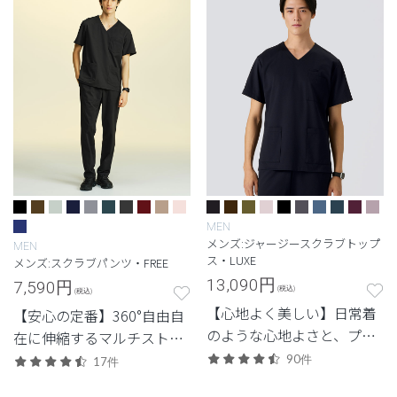
MEN
メンズ:ジャージースクラブトップ
MEN
ス・LUXE
メンズ:スクラブパンツ・FREE
13,090
円
7,590
円
(税込)
(税込)
【心地よく美しい】日常着
【安心の定番】360°自由自
のような心地よさと、プロ
在に伸縮するマルチストレ
フェッショナルにふさわし
ッチ素材を使用した定番・
90件
17件
い美しさを両立した定番シ
高機能モデル。