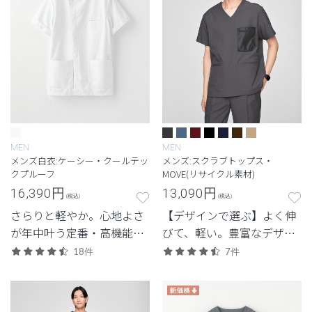
MEN
MEN
メンズ白衣:ケーシー・クールテッ
メンズ:スクラブトップス・
クプルーフ
MOVE(リサイクル素材)
16,390
円
13,090
円
(税込)
(税込)
さらりと軽やか。心地よさ
【デザインで選ぶ】よく伸
が年中叶う定番・高機能シ
びて、軽い。豊富なデザイ
リーズ。
ンから選べる、動きやすさ
18件
7件
と佇まいを備えた高機能モ
デル。