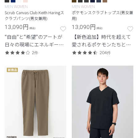
MEN
WOMEN
MEN
WOMEN
Scrub Canvas Club:Keith Haringス
ポケモンスクラブトップス(男女兼
クラブパンツ(男女兼用)
用)
13,090
円
13,090
円
(税込)
(税込)
“自由”と“希望”のアートが
【新色追加】時代を超えて
日々の現場にエネルギーを
愛されるポケモンたちとい
もたらす。キース・ヘリン
つも一緒に。ポケモンたち
2件
204件
グのコレクション。
をそれぞれイメージした生
地色や刺繍色のスクラブト
ップス。