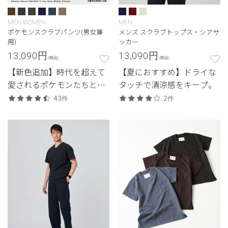
MEN
WOMEN
MEN
ポケモンスクラブパンツ(男女兼
メンズ:スクラブトップス・シアサ
用)
ッカー
13,090
円
13,090
円
(税込)
(税込)
【新色追加】時代を超えて
【夏におすすめ】ドライな
愛されるポケモンたちとい
タッチで清涼感をキープ。
つも一緒に。ポケモンたち
43件
2件
をそれぞれイメージした生
地色や刺繍色のスクラブパ
ンツ。