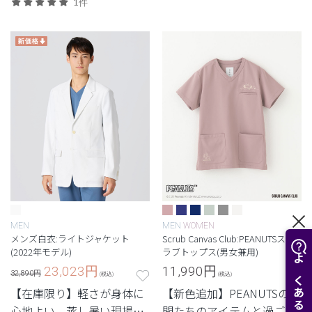
最軽量級の白衣。
最軽量級の白衣。
1件
MEN
MEN
WOMEN
メンズ白衣:ライトジャケット
Scrub Canvas Club:PEANUTSスク
(2022年モデル)
ラブトップス(男女兼用)
23,023
円
11,990
円
32,890円
(税込)
(税込)
【在庫限り】軽さが身体に
【新色追加】PEANUTSの仲
心地よい。蒸し暑い現場で
間たちのアイテムと過ご