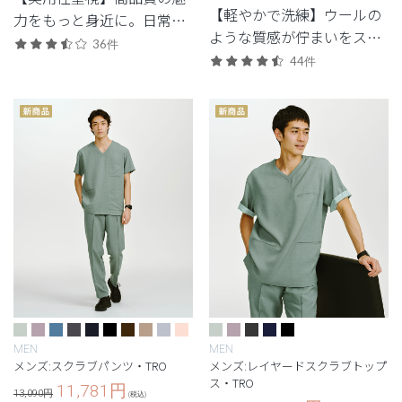
【軽やかで洗練】ウールの
力をもっと身近に。日常使
ような質感が佇まいをスマ
いしやすいエントリーモデ
36件
ートに引き立てる定番シリ
ル。
44件
ーズ。
MEN
MEN
メンズ:スクラブパンツ・TRO
メンズ:レイヤードスクラブトップ
ス・TRO
11,781
円
13,090円
(税込)