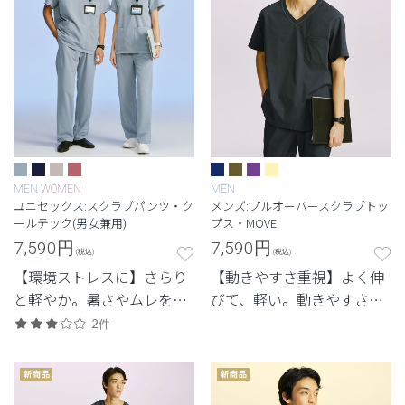
MEN
WOMEN
MEN
ユニセックス:スクラブパンツ・ク
メンズ:プルオーバースクラブトッ
ールテック(男女兼用)
プス・MOVE
7,590
円
7,590
円
(税込)
(税込)
【環境ストレスに】さらり
【動きやすさ重視】よく伸
と軽やか。暑さやムレを抑
びて、軽い。動きやすさと
え、快適さを重視した定
体感を重視した定番・高機
2件
番・高機能モデル。
能モデル。