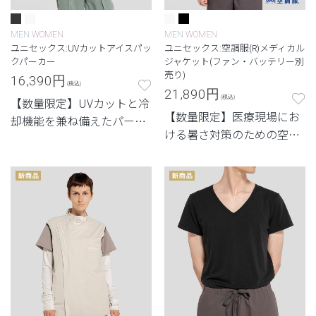
MEN
WOMEN
MEN
WOMEN
ユニセックス:UVカットアイスパッ
ユニセックス:空調服(R)メディカル
クパーカー
ジャケット(ファン・バッテリー別
売り)
16,390
円
(税込)
21,890
円
(税込)
【数量限定】UVカットと冷
【数量限定】医療現場にお
却機能を兼ね備えたパーカ
ける暑さ対策のための空調
ー
服®のジャケット。