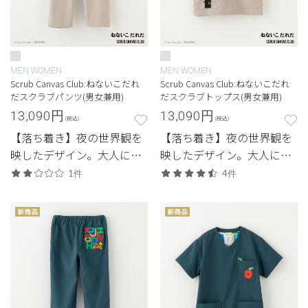
MEN
WOMEN
MEN
WOMEN
Scrub Canvas Club:ねないこだれ
Scrub Canvas Club:ねないこだれ
だスクラブパンツ(男女兼用)
だスクラブトップス(男女兼用)
13,090
円
13,090
円
(税込)
(税込)
【落ち着き】夜の世界観を
【落ち着き】夜の世界観を
映したデザイン。大人にも
映したデザイン。大人にも
なじむやさしいトーン。
なじむやさしいトーン。
1件
4件