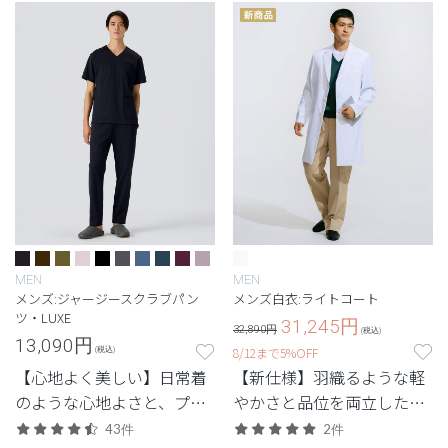
リーズ。
MEN
MEN
メンズ:ジャージースクラブパン
メンズ白衣:ライトコート
ツ・LUXE
31,245
円
32,890円
(税込)
13,090
円
8/12まで5%OFF
(税込)
【心地よく美しい】日常着
【新仕様】羽織るような軽
のような心地よさと、プロ
やかさと品位を両立した、
フェッショナルにふさわし
最軽量級の白衣。
43件
2件