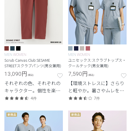
MEN
WOMEN
MEN
WOMEN
Scrub Canvas Club:SESAME
ユニセックス:スクラブトップス・
STREETスクラブパンツ(男女兼用)
クールテック(男女兼用)
13,090
円
7,590
円
(税込)
(税込)
それぞれの色、それぞれの
【環境ストレスに】さらり
キャラクター。個性を楽し
と軽やか。暑さやムレを抑
みながら、チームとしてひ
え、快適さを重視した定
4件
7件
とつになるコレクション
番・高機能モデル。