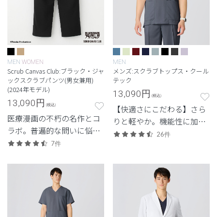
MEN
WOMEN
MEN
Scrub Canvas Club:ブラック・ジャ
メンズ:スクラブトップス・クール
ックスクラブパンツ(男女兼用)
テック
(2024年モデル)
13,090
円
(税込)
13,090
円
(税込)
【快適さにこだわる】さら
医療漫画の不朽の名作とコ
りと軽やか。機能性に加
ラボ。普遍的な問いに悩
え、見た目のスマートさも
26件
み、挑み続けるBJの信念を
7件
追求した高機能モデル。
胸に。