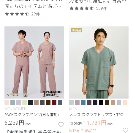
力をもっと身近に。日常使
間たちのアイテムと過ご
いしやすいエントリーモデ
159件
す、心あたたまるスクラブ
29件
ル。
コレクション
MEN
WOMEN
MEN
PACKスクラブパンツ(男女兼用)
メンズ:スクラブトップス・TRO
6,259
円
11,781
円
13,090円
(税込)
(税込)
8/12まで10%OFF
【実用性重視】高品質の魅