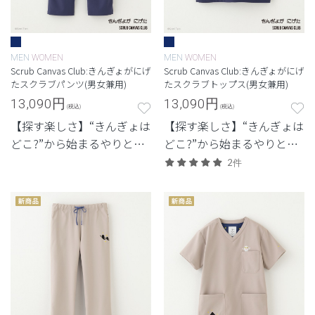
MEN
WOMEN
MEN
WOMEN
Scrub Canvas Club:きんぎょがにげ
Scrub Canvas Club:きんぎょがにげ
たスクラブパンツ(男女兼用)
たスクラブトップス(男女兼用)
13,090
円
13,090
円
(税込)
(税込)
【探す楽しさ】“きんぎょは
【探す楽しさ】“きんぎょは
どこ?”から始まるやりと
どこ?”から始まるやりと
り。会話が自然に生まれる
り。会話が自然に生まれる
2件
一着。
一着。