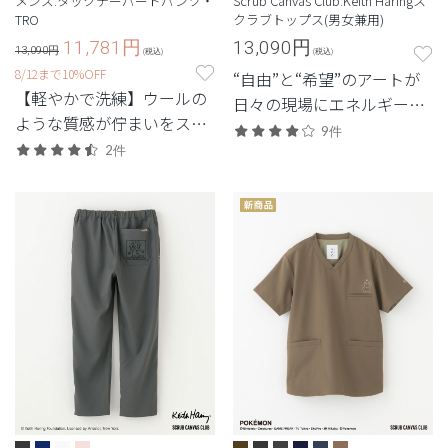
メンズ:タックテーパードパンツ・
Scrub Canvas Club:Keith Haringス
TRO
クラブトップス(男女兼用)
11,781
円
13,090
円
13,090円
(税込)
(税込)
8/12まで10%OFF
“自由”と“希望”のアートが
【軽やかで洗練】ウールの
日々の現場にエネルギーを
ような質感が佇まいをスマ
もたらす。キース・ヘリン
9件
ートに引き立てる定番シリ
2件
グのコレクション
ーズ。