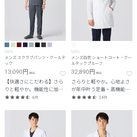
MEN
MEN
メンズ:スクラブパンツ・クールテ
メンズ白衣:ショートコート・クー
ック
ルテックプルーフ
13,090
円
32,890
円
(税込)
(税込)
【快適さにこだわる】さら
さらりと軽やか。心地よさ
りと軽やか。機能性に加
が年中叶う定番・高機能シ
え、見た目のスマートさも
リーズ。
6件
14件
追求した高機能モデル。