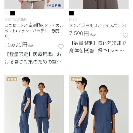
MEN
WOMEN
MEN
ユニセックス:空調服(R)メディカル
メンズ:クールコア アイスパックT
ベスト(ファン・バッテリー別売
7,590
円
(税込)
り)
【数量限定】気化熱冷却で
19,690
円
(税込)
身体を快適に保つTシャツ
【数量限定】医療現場にお
タイプのインナー
ける暑さ対策のための空調
服®のベスト。