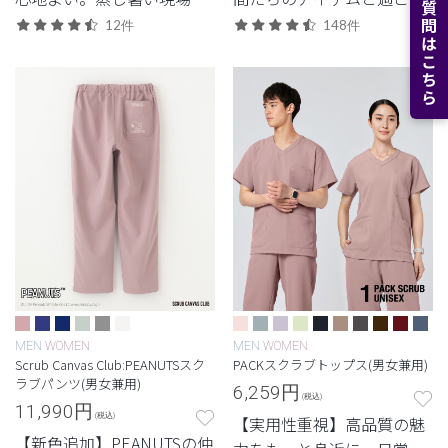
よくある質問はこちら
重宝する軽量モデル。
す、心あたたまるスクラブ
12件
148件
コレクション
MEN
WOMEN
MEN
WOMEN
Scrub Canvas Club:PEANUTSスク
PACKスクラブトップス(男女兼用)
ラブパンツ(男女兼用)
6,259
円
(税込)
11,990
円
(税込)
【実用性重視】高品質の魅
【新色追加】PEANUTSの仲