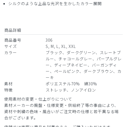
シルクのような上品な光沢を生かしたカラー展開
マのように使えるが、いざとなったらそのまま対応も可能
な）ものがあったら嬉しいなと思いました。
今回の商品のコンセプトとはまた違っているので、今後の製
品開発に期待したいと思います。
商品詳細
商品：
306メンズ:ジャージースクラブパンツ・LUXE/カ
ーキ/M
商品番号
306
サイズ
S, M, L, XL, XXL
役に立った
0
カラー
ブラック、ダークグリーン、スレートブ
ルー、チャコールグレー、パープルグレ
ー、ディープネイビー、バーガンディ
ー、ペールピンク、ダークブラウン、カ
ーキ
2025-12-23
素材
ポリエステル70% 綿30%
ご購入者様
特徴
ストレッチ、ノンアイロン
購入確認済み
年齢:
40代
身長:
161-165cm
体重:
66-70kg
使用素材の変更・仕上がりについて
素材メーカーの廃盤・仕様変更・供給終了等の事由により、
着用感や動き易さなどとても良かったです。色違いも買おう
資材や刺繍の色味・風合いがご注文時の仕様と若干異なる場
と思います
合がございます。
商品：
306メンズ:ジャージースクラブパンツ・LUXE/デ
店舗では実際に商品を試着のうえ、ご購入いただけます。