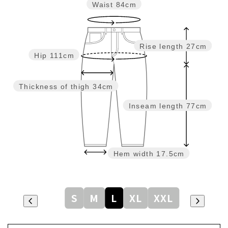
Waist
84cm
Rise length
27cm
Hip
111cm
Thickness of thigh
34cm
Inseam length
77cm
Hem width
17.5cm
S
M
L
XL
XXL