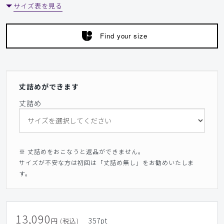
サイズ表を見る
​7
​8
​9
Find your size
丈詰めができます
丈詰め
※ 丈詰めをおこなうと返品ができません。
サイズが不安な方は初回は「丈詰め無し」をお勧めいたしま
す。
13,090
357
pt
円 (税込)