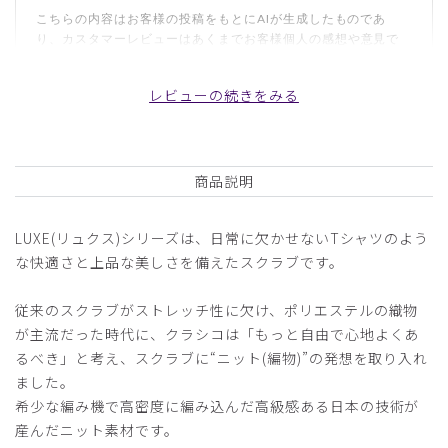
こちらの内容はお客様の投稿をもとにAIが生成したものであ
り、カスタマーレビューはあくまでお客様個人の感想や意見で
す。本サイトの公式な見解を示すものではありません。
レビューの続きをみる
日付順 ↓
評価順
いいね数順
写真・動画付き順
詳細フィルター
商品説明
2026-03-26
LUXE(リュクス)シリーズは、日常に欠かせないTシャツのよう
ショーケン様
な快適さと上品な美しさを備えたスクラブです。
購入確認済み
年齢:
60代
身長:
166-170cm
体重:
61-65kg
従来のスクラブがストレッチ性に欠け、ポリエステルの織物
が主流だった時代に、クラシコは「もっと自由で心地よくあ
サイズ感
小さめ
大きめ
ストレッチ感
よく伸びる
伸びない
るべき」と考え、スクラブに“ニット(編物)”の発想を取り入れ
厚さ
とても薄い
厚い
ました。
御礼
希少な編み機で高密度に編み込んだ高級感ある日本の技術が
産んだニット素材です。
東日本大震災の際に御社の大和田新様に、スクラブプレゼン