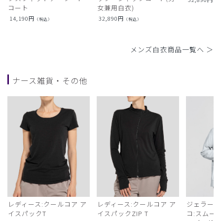
（
コート
女兼用白衣)
14,190
円
32,890
円
（税込）
（税込）
メンズ白衣商品一覧へ ＞
ナース雑貨・その他
レディース:クールコア ア
レディース:クールコア ア
ジェラート
イスパックT
イスパックZIP T
コ:スムー