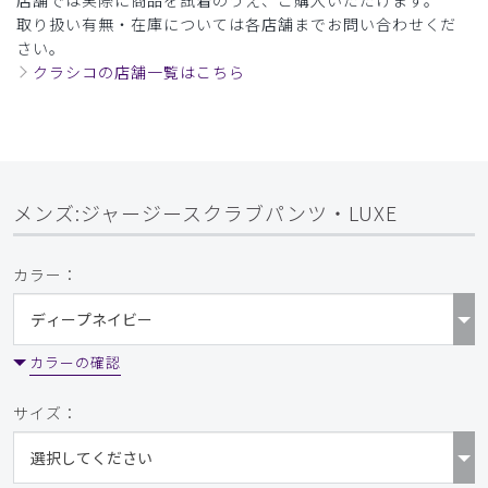
ィープネイビー/M
取り扱い有無・在庫については各店舗までお問い合わせくだ
さい。
役に立った
0
クラシコの店舗一覧はこちら
2025-12-04
ご購入者様
購入確認済み
メンズ:ジャージースクラブパンツ・LUXE
年齢:
30代
身長:
171-175cm
体重:
76-80kg
想像以上にしっかりした作りで使いやすくデザインもよく、
カラー：
支給した医師に大変喜ばれました。
商品：
306メンズ:ジャージースクラブパンツ・LUXE/ブ
ラック/L
カラーの確認
役に立った
0
サイズ：
​1
​2
​3
​4
​5
​6