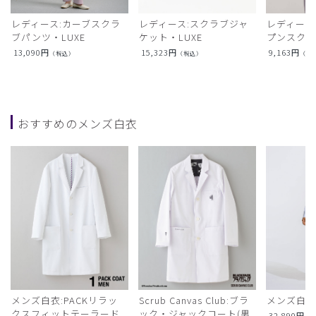
レディース:カーブスクラ
レディース:スクラブジャ
レディース
ブパンツ・LUXE
ケット・LUXE
プンスクラ
13,090
円
15,323
円
9,163
円
（税込）
（税込）
（税
おすすめのメンズ白衣
メンズ白衣:PACKリラッ
Scrub Canvas Club:ブラ
メンズ白衣
クスフィットテーラード
ック・ジャックコート(男
32,890
円