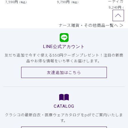
ーディガン
7,590
円
9,790
円
（税込）
（税込）
9,240
円
（税
ナース雑貨・その他商品一覧へ ＞
LINE公式アカウント
友だち追加で今すぐ使える550円クーポンプレゼント！注目の新商
品やお得な情報をいち早くお届けします。
友達追加はこちら
CATALOG
クラシコの最新白衣・医療ウェアカタログをpdfでご案内いたしま
す。