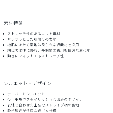
商品：
306メンズ:ジャージースクラブパンツ・LUXE/チ
ャコールグレー/L
素材特徴
役に立った
0
ストレッチ性のあるニット素材
サラサラとした肌触りの表地
地肌にあたる裏地は柔らかな綿素材を採用
2026-02-15
綿は吸湿性に優れ、長期間の着用も快適な着心地
ご購入者様
動きにフィットするストレッチ性
購入確認済み
年齢:
30代
身長:
171-175cm
体重:
71-75kg
寝当直で着用するものを探していました。
シルエット・デザイン
上下セットで購入しました。今まで探してきた中では生地も
よく伸びて柔らかくて着心地が良かったです。一方で洗練さ
テーパードシルエット
れたデザインが崩れることもなく、非常にバランスの良い生
少し細身でスタイリッシュな印象のデザイン
地感だと思います。
表地と合わせた上品なストライプ柄の裏地
脱ぎ履きが快適な総ゴム仕様
欲を言えば、個人的にはよりリラックスできる（ほぼパジャ