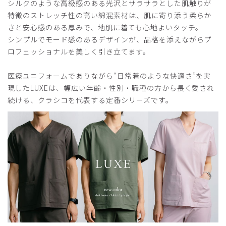
シルクのような高級感のある光沢とサラサラとした肌触りが
トキャンペーンの当選の際に福島県に来ていただきました。
それ以来、クラシコのスクラブ白衣を自分のご褒美に買って
特徴のストレッチ性の高い綿混素材は、肌に寄り添う柔らか
おります。安心の製品でとても満足しております。小生も高
さと安心感のある厚みで、地肌に着ても心地よいタッチ。
齢になって来て、あと何年着れるかわかりませんが、医療の
シンプルでモード感のあるデザインが、品格を添えながらプ
現場に携わる間は、クラシコにお世話になろうと思っており
ロフェッショナルを美しく引き立てます。
ます。有難うございました。
商品：
306メンズ:ジャージースクラブパンツ・LUXE/ダ
医療ユニフォームでありながら“日常着のような快適さ”を実
ークグリーン/M
現したLUXEは、幅広い年齢・性別・職種の方から長く愛され
続ける、クラシコを代表する定番シリーズです。
役に立った
1
2026-03-18
医療人様
購入確認済み
年齢:
20代
身長:
166-170cm
体重:
61-65kg
非常に良い！ストレッチ性もあり、あまり汚れも目立たない
ため清潔感を保って診療に集中できる。