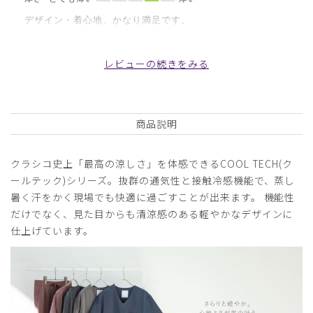
デザイン・着心地、かなり満足です。
販売終了になる前にもう一着購入を考えてます。
商品：
D08メンズ白衣:ケーシー・クールテックプルー
レビューの続きをみる
フ/白/XXL
役に立った
0
商品説明
クラシコ史上「最高の涼しさ」を体感できるCOOL TECH(ク
2026-06-25
ールテック)シリーズ。抜群の通気性と接触冷感機能で、蒸し
ご購入者様
暑く汗をかく現場でも快適に過ごすことが出来ます。 機能性
購入確認済み
だけでなく、見た目からも清涼感のある軽やかなデザインに
年齢:
60代
身長:
161-165cm
体重:
61-65kg
仕上げています。
サイズ感
小さめ
大きめ
ストレッチ感
よく伸びる
伸びない
厚さ
とても薄い
厚い
大きすぎ？
ぶかぶかして合わない。かっこ悪い。着心地がよくない。