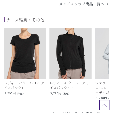
メンズスクラブ商品一覧へ ＞
ナース雑貨・その他
レディース:クールコア ア
レディース:クールコア ア
ジェラート
イスパックT
イスパックZIP T
コ:スムー
ーディガン
7,590
円
9,790
円
（税込）
（税込）
9,240
円
（税