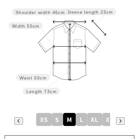
Sleeve length
25cm
Shoulder width
46cm
Width
55cm
Waist
53cm
Length
73cm
XS
S
M
L
XL
XXL