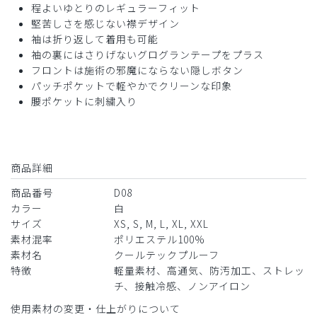
程よいゆとりのレギュラーフィット
役に立った
0
堅苦しさを感じない襟デザイン
袖は折り返して着用も可能
袖の裏にはさりげないグログランテープをプラス
フロントは施術の邪魔にならない隠しボタン
パッチポケットで軽やかでクリーンな印象
2026-06-13
腰ポケットに刺繍入り
ていじい様
購入確認済み
年齢:
70代
身長:
166-170cm
体重:
61-65kg
ストレッチ感
よく伸びる
伸びない
商品詳細
厚さ
とても薄い
厚い
商品番号
D08
生地が薄め・ボタンが小さい・嵌めにくい。
カラー
白
商品：
D08メンズ白衣:ケーシー・クールテックプルー
サイズ
XS, S, M, L, XL, XXL
フ/白/M
素材混率
ポリエステル100%
素材名
クールテックプルーフ
役に立った
0
特徴
軽量素材、高通気、防汚加工、ストレッ
チ、接触冷感、ノンアイロン
使用素材の変更・仕上がりについて