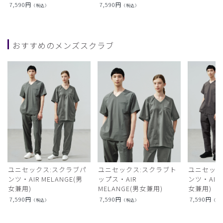
7,590
円
7,590
円
（税込）
（税込）
おすすめのメンズスクラブ
ユニセックス:スクラブパ
ユニセックス:スクラブト
ユニセック
ンツ・AIR MELANGE(男
ップス・AIR
ンツ・AIR L
女兼用)
MELANGE(男女兼用)
女兼用)
7,590
円
7,590
円
7,590
円
（税込）
（税込）
（税