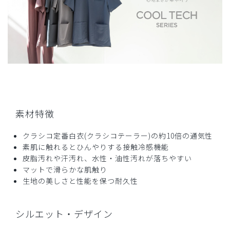
商品：
D08メンズ白衣:ケーシー・クールテックプルー
フ/白/M
役に立った
0
2026-06-15
ご購入者様
素材特徴
購入確認済み
クラシコ定番白衣(クラシコテーラー)の約10倍の通気性
年齢:
50代
身長:
176-180cm
体重:
71-75kg
素肌に触れるとひんやりする接触冷感機能
サイズ感
小さめ
大きめ
皮脂汚れや汗汚れ、水性・油性汚れが落ちやすい
ストレッチ感
よく伸びる
伸びない
厚さ
とても薄い
厚い
マットで滑らかな肌触り
生地の美しさと性能を保つ耐久性
袖まくりが，1回の洗濯で型がくずれてしまったので4点で
す
商品：
D08メンズ白衣:ケーシー・クールテックプルー
シルエット・デザイン
フ/白/L