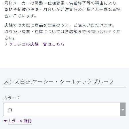
素材メーカーの廃盤・仕様変更・供給終了等の事由により、
2026-03-16
資材や刺繍の色味・風合いがご注文時の仕様と若干異なる場
ご購入者様
合がございます。
購入確認済み
店舗では実際に商品を試着のうえ、ご購入いただけます。
年齢:
60代
身長:
161-165cm
体重:
61-65kg
取り扱い有無・在庫については各店舗までお問い合わせくだ
今後ともよろしくお願いいたします
さい。
改めて注文します
クラシコの店舗一覧はこちら
商品：
D08メンズ白衣:ケーシー・クールテックプルー
フ/白/M
役に立った
0
メンズ白衣:ケーシー・クールテックプルーフ
​1
​2
​3
​4
カラー：
カラーの確認