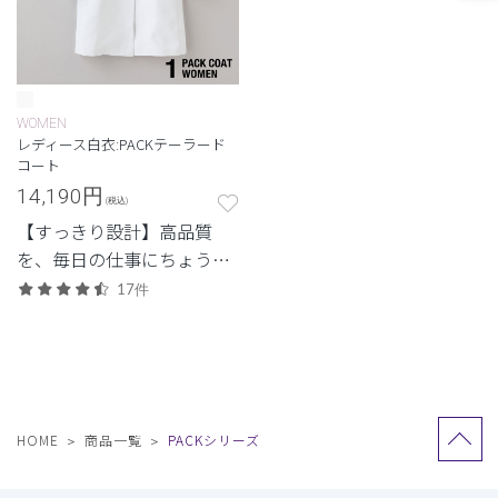
WOMEN
レディース白衣:PACKテーラード
コート
14,190
円
(税込)
【すっきり設計】高品質
を、毎日の仕事にちょうど
よく。日常使いしやすいプ
17件
ライスも魅力。
HOME
商品一覧
PACKシリーズ