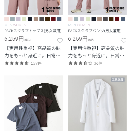
MEN
WOMEN
MEN
WOMEN
PACKスクラブトップス(男女兼用)
PACKスクラブパンツ(男女兼用)
6,259
円
6,259
円
(税込)
(税込)
【実用性重視】高品質の魅
【実用性重視】高品質の魅
力をもっと身近に。日常使
力をもっと身近に。日常使
いしやすいエントリーモデ
いしやすいエントリーモデ
159件
36件
ル。
ル。