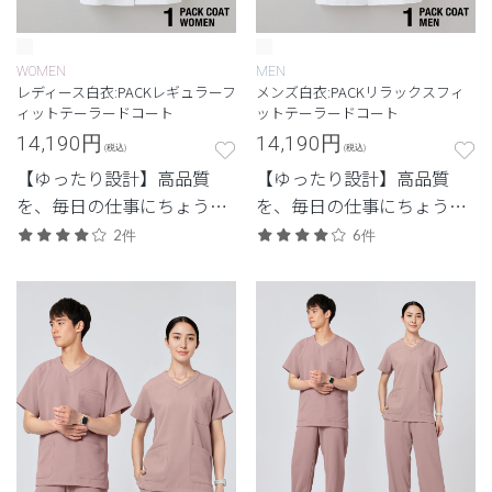
WOMEN
MEN
レディース白衣:PACKレギュラーフ
メンズ白衣:PACKリラックスフィ
ィットテーラードコート
ットテーラードコート
14,190
円
14,190
円
(税込)
(税込)
【ゆったり設計】高品質
【ゆったり設計】高品質
を、毎日の仕事にちょうど
を、毎日の仕事にちょうど
よく。日常使いしやすいプ
よく。日常使いしやすいプ
2件
6件
ライスも魅力。
ライスも魅力。