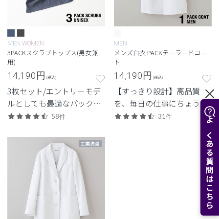
MEN
WOMEN
MEN
3PACKスクラブトップス(男女兼
メンズ白衣:PACKテーラードコー
用)
ト
14,190
円
14,190
円
(税込)
(税込)
3枚セット/エントリーモデ
【すっきり設計】高品質
ルとしても最適なパックシ
を、毎日の仕事にちょうど
リーズ。
よく。日常使いしやすいプ
58件
31件
よくある質問はこちら
ライスも魅力。