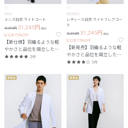
MEN
WOMEN
メンズ白衣:ライトコート
レディース白衣:ライトフレアコー
ト
31,245
円
32,890円
(税込)
31,245
円
32,890円
8/12まで5%OFF
(税込)
8/12まで5%OFF
【新仕様】羽織るような軽
【新発売】羽織るような軽
やかさと品位を両立した、
やかさと品位を両立した、
最軽量級の白衣。
2件
最軽量級の白衣。
1件