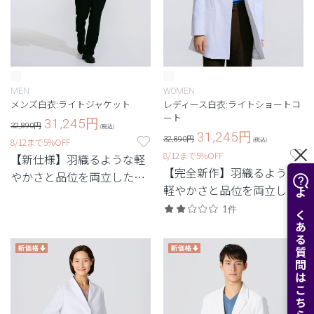
MEN
WOMEN
メンズ白衣:ライトジャケット
レディース白衣:ライトショートコ
ート
31,245
円
32,890円
(税込)
31,245
円
32,890円
8/12まで5%OFF
(税込)
8/12まで5%OFF
【新仕様】羽織るような軽
【完全新作】羽織るような
やかさと品位を両立した、
軽やかさと品位を両立し
最軽量級の白衣。
よくある質問はこちら
た、最軽量級の白衣。
1件