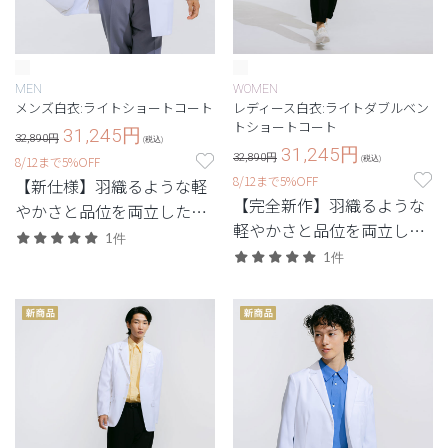
MEN
WOMEN
メンズ白衣:ライトショートコート
レディース白衣:ライトダブルベン
トショートコート
31,245
円
32,890円
(税込)
31,245
円
32,890円
8/12まで5%OFF
(税込)
8/12まで5%OFF
【新仕様】羽織るような軽
【完全新作】羽織るような
やかさと品位を両立した、
軽やかさと品位を両立し
最軽量級の白衣。
1件
た、最軽量級の白衣。
1件