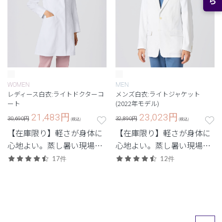
WOMEN
MEN
レディース白衣:ライトドクターコ
メンズ白衣:ライトジャケット
ート
(2022年モデル)
21,483
円
23,023
円
30,690円
32,890円
(税込)
(税込)
【在庫限り】軽さが身体に
【在庫限り】軽さが身体に
心地よい。蒸し暑い現場で
心地よい。蒸し暑い現場で
重宝する軽量モデル。
重宝する軽量モデル。
17件
12件