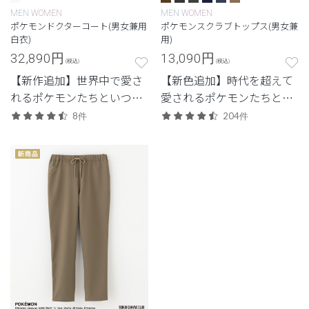
MEN
WOMEN
MEN
WOMEN
ポケモンドクターコート(男女兼用
ポケモンスクラブトップス(男女兼
白衣)
用)
32,890
円
13,090
円
(税込)
(税込)
【新作追加】世界中で愛さ
【新色追加】時代を超えて
れるポケモンたちといつも
愛されるポケモンたちとい
一緒に。コレクション初の
つも一緒に。ポケモンたち
8件
204件
白衣。
をそれぞれイメージした生
地色や刺繍色のスクラブト
ップス。