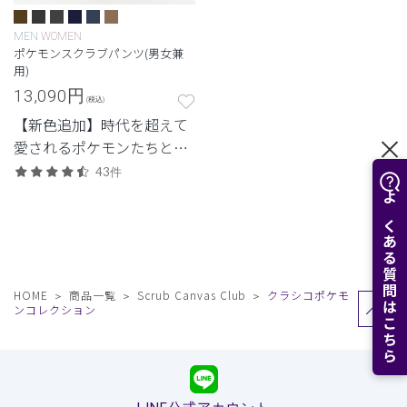
MEN
WOMEN
ポケモンスクラブパンツ(男女兼
用)
13,090
円
(税込)
【新色追加】時代を超えて
愛されるポケモンたちとい
つも一緒に。ポケモンたち
43件
をそれぞれイメージした生
よくある質問はこちら
地色や刺繍色のスクラブパ
ンツ。
HOME
商品一覧
Scrub Canvas Club
クラシコポケモ
ンコレクション