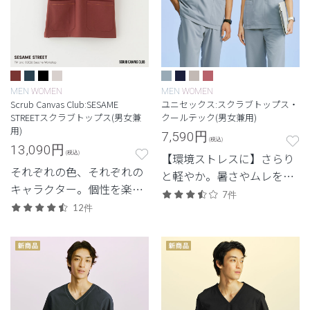
MEN
WOMEN
MEN
WOMEN
Scrub Canvas Club:SESAME
ユニセックス:スクラブトップス・
STREETスクラブトップス(男女兼
クールテック(男女兼用)
用)
7,590
円
(税込)
13,090
円
(税込)
【環境ストレスに】さらり
それぞれの色、それぞれの
と軽やか。暑さやムレを抑
キャラクター。個性を楽し
え、快適さを重視した定
7件
みながら、チームとしてひ
12件
番・高機能モデル。
とつになるコレクション。