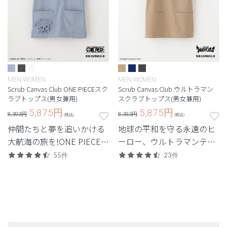
MEN
WOMEN
MEN
WOMEN
Scrub Canvas Club:ONE PIECEスク
Scrub Canvas Club:ウルトラマン
ラブトップス(男女兼用)
スクラブトップス(男女兼用)
5,875
円
5,875
円
8,393円
8,393円
(税込)
(税込)
仲間たちと夢を追いかける
地球の平和を守る永遠のヒ
大航海の旅を!ONE PIECEコ
ーロー、ウルトラマンティ
レクション。
ガとのコラボモデル。
55件
23件