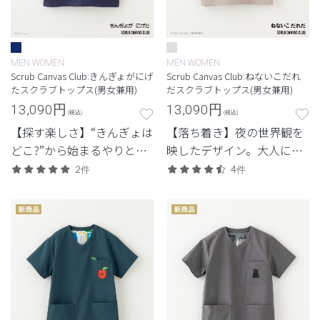
MEN
WOMEN
MEN
WOMEN
Scrub Canvas Club:きんぎょがにげ
Scrub Canvas Club:ねないこだれ
たスクラブトップス(男女兼用)
だスクラブトップス(男女兼用)
13,090
円
13,090
円
(税込)
(税込)
【探す楽しさ】“きんぎょは
【落ち着き】夜の世界観を
どこ?”から始まるやりと
映したデザイン。大人にも
り。会話が自然に生まれる
なじむやさしいトーン。
2件
4件
一着。