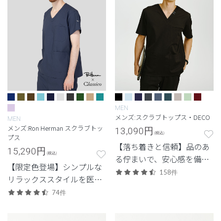
MEN
メンズ:スクラブトップス・DECO
MEN
メンズ:Ron Herman スクラブトッ
13,090
円
(税込)
プス
【落ち着きと信頼】品のあ
15,290
円
(税込)
る佇まいで、安心感を備え
【限定色登場】シンプルな
た定番シリーズ。
158件
リラックススタイルを医療
ウェアに落とし込んだロン
74件
ハーマンとのコレクショ
ン。