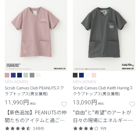
MEN
WOMEN
MEN
WOMEN
Scrub Canvas Club:PEANUTSスク
Scrub Canvas Club:Keith Haringス
ラブトップス(男女兼用)
クラブトップス(男女兼用)
11,990
円
13,090
円
(税込)
(税込)
【新色追加】PEANUTSの仲
“自由”と“希望”のアートが
間たちのアイテムと過ご
日々の現場にエネルギーを
す、心あたたまるスクラブ
もたらす。キース・ヘリン
148件
9件
コレクション
グのコレクション