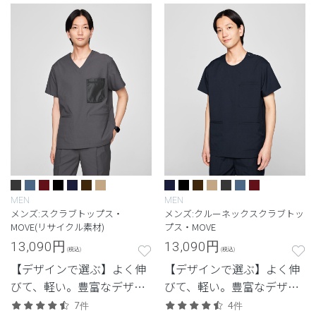
MEN
MEN
メンズ:スクラブトップス・
メンズ:クルーネックスクラブトッ
MOVE(リサイクル素材)
プス・MOVE
13,090
円
13,090
円
(税込)
(税込)
【デザインで選ぶ】よく伸
【デザインで選ぶ】よく伸
びて、軽い。豊富なデザイ
びて、軽い。豊富なデザイ
ンから選べる、動きやすさ
ンから選べる、動きやすさ
7件
4件