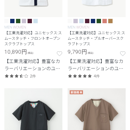
MEN
WOMEN
MEN
WOMEN
【工業洗濯対応】ユニセックス:ス
【工業洗濯対応】ユニセックス:ス
ムースタッチ・フロントオープン
ムースタッチ・プルオーバースク
スクラブトップス
ラブトップス
10,890
円
9,790
円
(税込)
(税込)
【工業洗濯対応】豊富なカ
【工業洗濯対応】豊富なカ
ラーバリエーションのユニ
ラーバリエーションのユニ
セックススクラブ
セックススクラブ
2件
4件