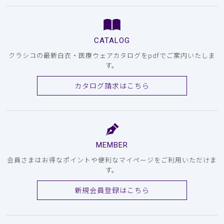
CATALOG
クラシコの最新白衣・医療ウェアカタログをpdfでご案内いたしま
す。
カタログ請求はこちら
MEMBER
会員さまはお得なポイントや便利なマイページをご利用いただけま
す。
新規会員登録はこちら