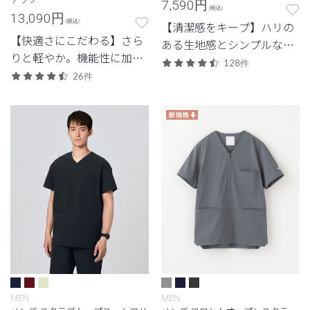
7,590
円
(税込)
13,090
円
(税込)
【清潔感をキープ】ハリの
【快適さにこだわる】さら
ある生地感とシンプルなデ
りと軽やか。機能性に加
ザイン。清潔感と快適さに
128件
え、見た目のスマートさも
26件
配慮した定番・高機能モデ
追求した高機能モデル。
ル。
MEN
MEN